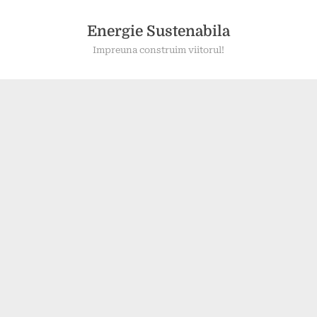
Skip
to
Energie Sustenabila
content
Impreuna construim viitorul!