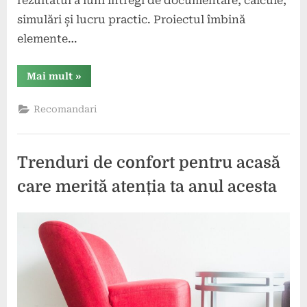
rezultatul a luni întregi de documentare, calcule,
simulări și lucru practic. Proiectul îmbină
elemente…
“De
Mai mult
»
la
pasiune
la
Recomandari
cercetare
aplicată:
un
elev
Am
Trenduri de confort pentru acasă
School
construiește
și
care merită atenția ta anul acesta
pregătește
lansarea
unei
rachete”
Posted
By
28
comunicat
on
mai
2026