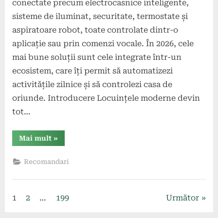
conectate precum electrocasnice inteligente,
sisteme de iluminat, securitate, termostate și
aspiratoare robot, toate controlate dintr-o
aplicație sau prin comenzi vocale. În 2026, cele
mai bune soluții sunt cele integrate într-un
ecosistem, care îți permit să automatizezi
activitățile zilnice și să controlezi casa de
oriunde. Introducere Locuințele moderne devin
tot…
“Ce
Mai mult
»
soluții
smart
există
Recomandari
pentru
locuințe?”
Paginație
1
2
…
199
Următor