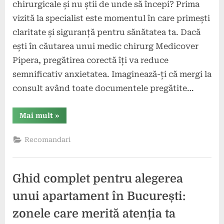
chirurgicale și nu știi de unde să începi? Prima
vizită la specialist este momentul în care primești
claritate și siguranță pentru sănătatea ta. Dacă
ești în căutarea unui medic chirurg Medicover
Pipera, pregătirea corectă îți va reduce
semnificativ anxietatea. Imaginează-ți că mergi la
consult având toate documentele pregătite…
“Cum
Mai mult
»
te
pregătești
pentru
Recomandari
consultația
la
medic
chirurg
în
Ghid complet pentru alegerea
Pipera”
unui apartament în București:
zonele care merită atenția ta