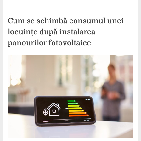
Cum se schimbă consumul unei
locuințe după instalarea
panourilor fotovoltaice
Posted
By
17
comunicat
on
iunie
2026