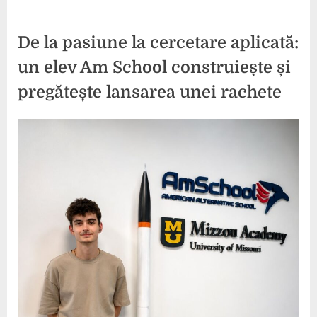
este
atât
de
căutat
De la pasiune la cercetare aplicată:
în
România”
un elev Am School construiește și
pregătește lansarea unei rachete
Posted
By
2
press
on
iunie
2026