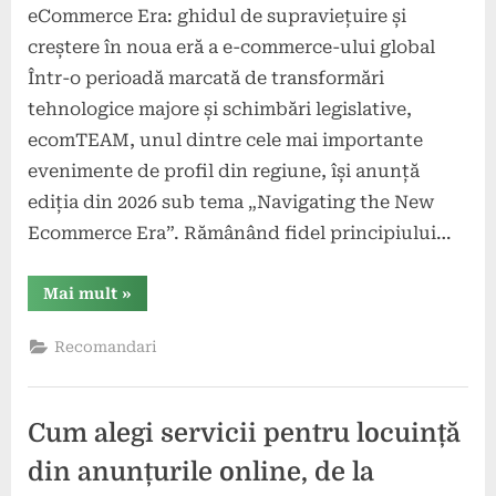
eCommerce Era: ghidul de supraviețuire și
creștere în noua eră a e-commerce-ului global
Într-o perioadă marcată de transformări
tehnologice majore și schimbări legislative,
ecomTEAM, unul dintre cele mai importante
evenimente de profil din regiune, își anunță
ediția din 2026 sub tema „Navigating the New
Ecommerce Era”. Rămânând fidel principiului…
“ecomTEAM
Mai mult
»
2026
–
Navigating
Recomandari
the
New
eCommerce
Era”
Cum alegi servicii pentru locuință
din anunțurile online, de la