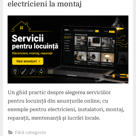
electricieni la montaj
Posted
By
17
comunicat
on
iunie
2026
Un ghid practic despre alegerea serviciilor
pentru locuință din anunțurile online, cu
exemple pentru electricieni, instalatori, montaj,
reparații, mentenanță și lucrări locale.
Fără categorie