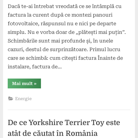
Dacă te-ai întrebat vreodată ce se întâmplă cu
factura la curent după ce montezi panouri
fotovoltaice, răspunsul nu e nici pe departe
simplu. Nu e vorba doar de „plătești mai puțin”.
Schimbările sunt mai profunde și, în unele
cazuri, destul de surprinzătoare. Primul lucru
care se schimbă: cum citești factura Înainte de
instalare, factura de…
“Cum
Mai mult
»
se
schimbă
consumul
Energie
unei
locuințe
după
instalarea
panourilor
De ce Yorkshire Terrier Toy este
fotovoltaice”
atât de căutat în România