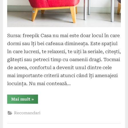
Sursa: freepik Casa nu mai este doar locul în care
dormi sau îți bei cafeaua dimineața. Este spațiul
în care lucrezi, te relaxezi, te uiți la seriale, citești,
gătești sau petreci timp cu oamenii dragi. Tocmai
de aceea, confortul a devenit unul dintre cele
mai importante criterii atunci când îți amenajezi
locuința. Nu mai contează…
“Trenduri
Mai mult
»
de
confort
pentru
Recomandari
acasă
care
merită
atenția