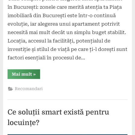
în București: zonele care merită atenția ta Piața
imobiliară din București este într-o continuă
evoluție, iar alegerea unui apartament potrivit
necesită mai mult decât un simplu buget stabilit.
Locația, accesul la facilități, potențialul de
investiție și stilul de viață pe care ți-l dorești sunt
factori esențiali în procesul de…
“Ghid
Mai mult
»
complet
pentru
alegerea
Recomandari
unui
apartament
în
București:
zonele
Ce soluții smart există pentru
care
merită
atenția
locuințe?
ta”