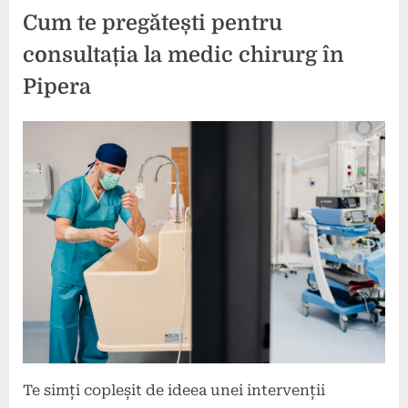
ta
Cum te pregătești pentru
anul
acesta”
consultația la medic chirurg în
Pipera
Posted
By
10
press
on
mai
2026
Te simți copleșit de ideea unei intervenții