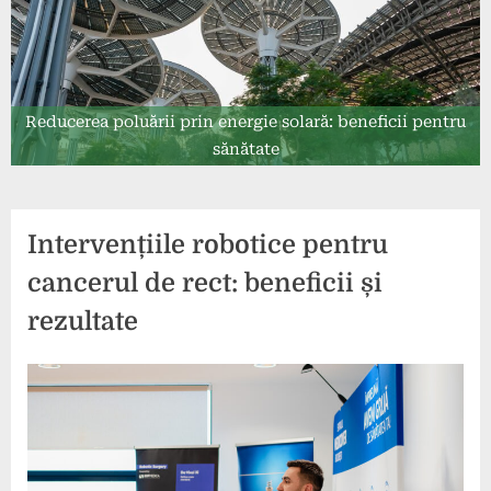
Reducerea poluării prin energie solară: beneficii pentru
sănătate
Intervențiile robotice pentru
cancerul de rect: beneficii și
rezultate
Posted
By
31
press
on
iulie
2026