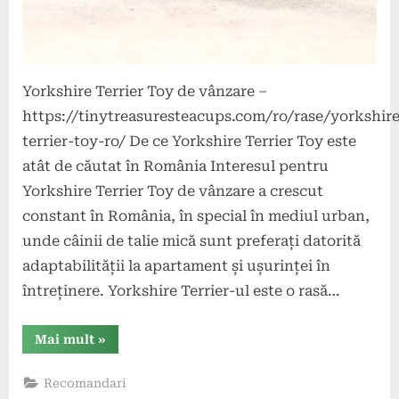
Yorkshire Terrier Toy de vânzare –
https://tinytreasuresteacups.com/ro/rase/yorkshire
terrier-toy-ro/ De ce Yorkshire Terrier Toy este
atât de căutat în România Interesul pentru
Yorkshire Terrier Toy de vânzare a crescut
constant în România, în special în mediul urban,
unde câinii de talie mică sunt preferați datorită
adaptabilității la apartament și ușurinței în
întreținere. Yorkshire Terrier-ul este o rasă…
“De
Mai mult
»
ce
Yorkshire
Terrier
Recomandari
Toy