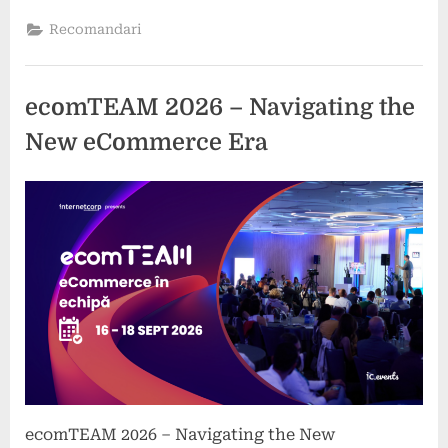
pentru
cancerul
Recomandari
de
rect:
beneficii
și
rezultate”
ecomTEAM 2026 – Navigating the
New eCommerce Era
Posted
By
24
press
on
iunie
2026
ecomTEAM 2026 – Navigating the New