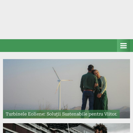
Turbinele Eoliene: Soluții Sustenabile pentru Viitor.