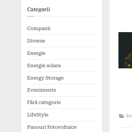
Poste
By
28
press
Categorii
on
augus
2024
Companii
Diverse
Energie
Energie solara
Energy Storage
Evenimente
Fără categorie
LifeStyle
Re
Panouri Fotovoltaice