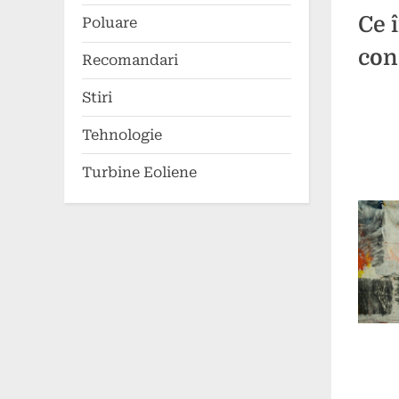
Ce 
Poluare
con
Recomandari
Stiri
Poste
By
28
press
Tehnologie
on
augus
2024
Turbine Eoliene