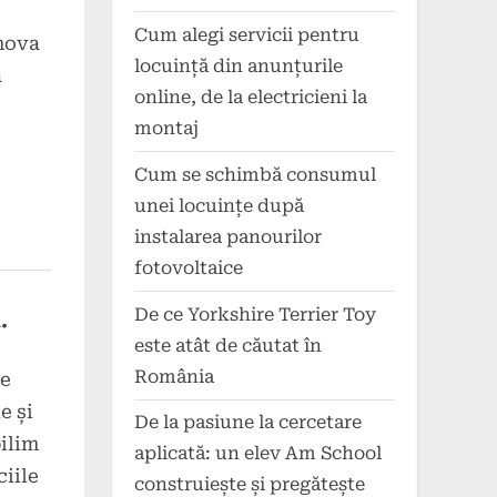
Cum alegi servicii pentru
omova
locuință din anunțurile
a
online, de la electricieni la
montaj
Cum se schimbă consumul
unei locuințe după
instalarea panourilor
fotovoltaice
.
De ce Yorkshire Terrier Toy
este atât de căutat în
România
ce
e și
De la pasiune la cercetare
ilim
aplicată: un elev Am School
ciile
construiește și pregătește