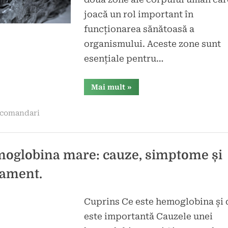
joacă un rol important în
funcționarea sănătoasă a
organismului. Aceste zone sunt
esențiale pentru…
“Axila
Mai mult
»
și
Inghinal:
Zone
comandari
Esențiale
pentru
Sănătatea
Corpului
Uman”
oglobina mare: cauze, simptome și
tament.
Cuprins Ce este hemoglobina și 
d
este importantă Cauzele unei
t