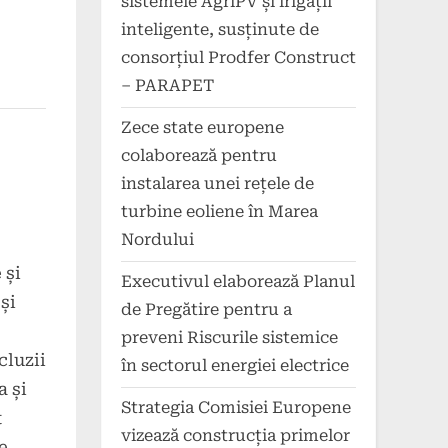
sistemele AgriPV și irigații
inteligente, susținute de
consorțiul Prodfer Construct
– PARAPET
Zece state europene
colaborează pentru
instalarea unei rețele de
turbine eoliene în Marea
Nordului
 și
Executivul elaborează Planul
și
de Pregătire pentru a
preveni Riscurile sistemice
cluzii
în sectorul energiei electrice
a și
Strategia Comisiei Europene
t
vizează construcția primelor
e