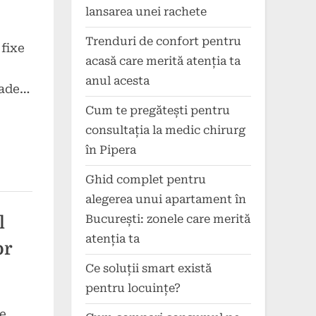
lansarea unei rachete
Trenduri de confort pentru
 fixe
acasă care merită atenția ta
anul acesta
oade…
Cum te pregătești pentru
consultația la medic chirurg
în Pipera
Ghid complet pentru
alegerea unui apartament în
București: zonele care merită
l
atenția ta
or
Ce soluții smart există
pentru locuințe?
e