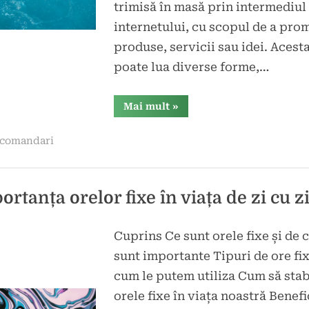
trimisă în masă prin intermediul
internetului, cu scopul de a pr
produse, servicii sau idei. Acest
poate lua diverse forme,…
“Protejează-
Mai mult
»
te
de
Spam-
comandari
ul
și
Îți
Păstrează
Securitatea
Online!”
rtanța orelor fixe în viața de zi cu zi
Cuprins Ce sunt orele fixe și de 
d
sunt importante Tipuri de ore fix
t
cum le putem utiliza Cum să stab
orele fixe în viața noastră Benefi