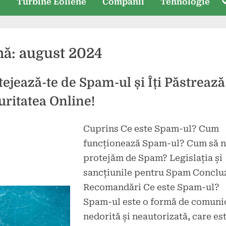
T
e
Turbine Eoliene
Companii
Tehnologie
s
nă:
august 2024
tejează-te de Spam-ul și Îți Păstrează
uritatea Online!
Cuprins Ce este Spam-ul? Cum
d
funcționează Spam-ul? Cum să 
t
protejăm de Spam? Legislația și
sancțiunile pentru Spam Concluz
Recomandări Ce este Spam-ul?
Spam-ul este o formă de comuni
nedorită și neautorizată, care es