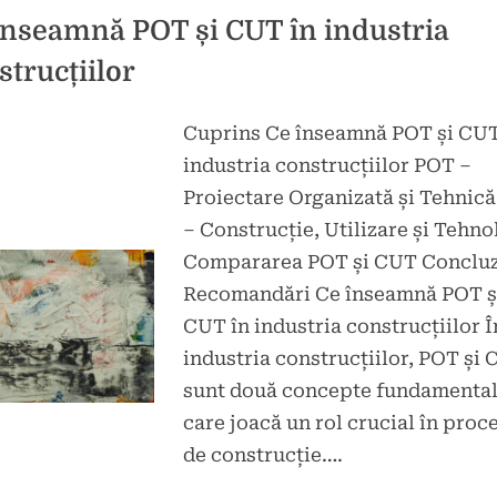
să
creștem
înseamnă POT și CUT în industria
eficiența
campaniilor
strucțiilor
publicitare.”
Cuprins Ce înseamnă POT și CUT
d
industria construcțiilor POT –
t
Proiectare Organizată și Tehnic
– Construcție, Utilizare și Tehno
Compararea POT și CUT Concluzi
Recomandări Ce înseamnă POT ș
CUT în industria construcțiilor Î
industria construcțiilor, POT și
sunt două concepte fundamenta
care joacă un rol crucial în proc
de construcție….