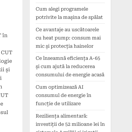
Cum alegi programele
potrivite la mașina de spălat
Ce avantaje au uscătoarele
 în
cu heat pump: consum mai
mic și protecția hainelor
ă CUT
Ce înseamnă eficiența A-65
logie
și cum ajută la reducerea
i și
consumului de energie acasă
i
n
Cum optimizează AI
 CUT
consumul de energie în
le
funcție de utilizare
esul
Reziliența alimentară:
investiții de 52 milioane lei în