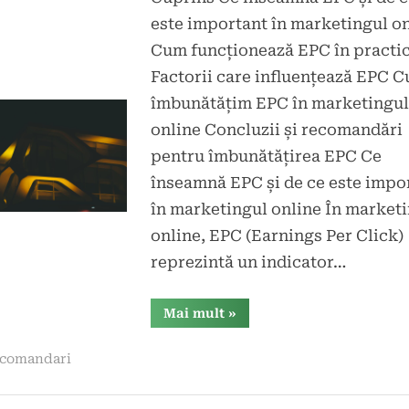
d
este important în marketingul o
t
Cum funcționează EPC în practi
Factorii care influențează EPC 
îmbunătățim EPC în marketingul
online Concluzii și recomandări
pentru îmbunătățirea EPC Ce
înseamnă EPC și de ce este impo
în marketingul online În market
online, EPC (Earnings Per Click)
reprezintă un indicator…
“Cum
Mai mult
»
să
îmbunătățim
EPC
comandari
în
marketingul
online
și