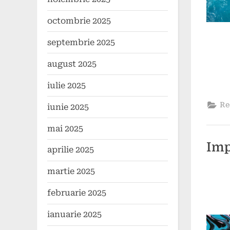
octombrie 2025
septembrie 2025
august 2025
iulie 2025
Re
iunie 2025
mai 2025
Impo
aprilie 2025
martie 2025
Poste
By
28
press
februarie 2025
on
augus
2024
ianuarie 2025