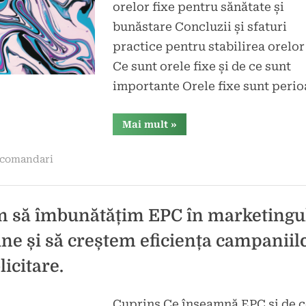
orelor fixe pentru sănătate și
bunăstare Concluzii și sfaturi
practice pentru stabilirea orelor
Ce sunt orele fixe și de ce sunt
importante Orele fixe sunt peri
“Importanța
Mai mult
»
orelor
fixe
în
comandari
viața
de
zi
cu
zi.”
 să îmbunătățim EPC în marketingu
ine și să creștem eficiența campaniil
licitare.
Cuprins Ce înseamnă EPC și de c