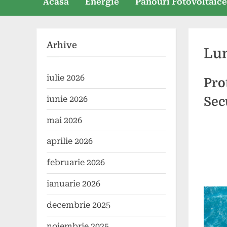
Acasă
Energie
Panouri Fotovoltaic
Arhive
Lu
iulie 2026
Pro
iunie 2026
Sec
mai 2026
Poste
By
28
press
aprilie 2026
on
augus
2024
februarie 2026
ianuarie 2026
decembrie 2025
noiembrie 2025