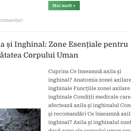
“Ce
Mai mult
»
înseamnă
POT
și
comandari
CUT
în
industria
construcțiilor”
la și Inghinal: Zone Esențiale pentru
ătatea Corpului Uman
Cuprins Ce înseamnă axila și
d
inghinal? Anatomia zonei axilare
t
inghinale Funcțiile zonei axilare 
inghinale Condiții medicale care
afectează axila și inghinalul Con
și recomandări Ce înseamnă axil
inghinal? Axila și inghinalul sun
două zone ale corpului uman car