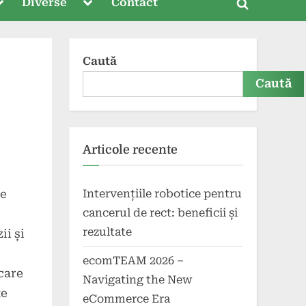
oggle
Toggle
Diverse
Contact
Toggle
ub-
sub-
menu
menu
search
form
Caută
Caută
Articole recente
Intervențiile robotice pentru
ne
cancerul de rect: beneficii și
rezultate
ii și
ecomTEAM 2026 –
care
Navigating the New
te
eCommerce Era