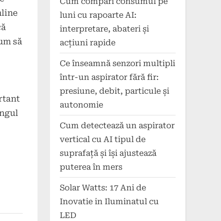
Cum compari consumul pe
nline
luni cu rapoarte AI:
că
interpretare, abateri și
Cum să
acțiuni rapide
Ce înseamnă senzori multipli
într-un aspirator fără fir:
presiune, debit, particule și
rtant
autonomie
ingul
Cum detectează un aspirator
vertical cu AI tipul de
suprafață și își ajustează
puterea în mers
Solar Watts: 17 Ani de
Inovatie in Iluminatul cu
LED