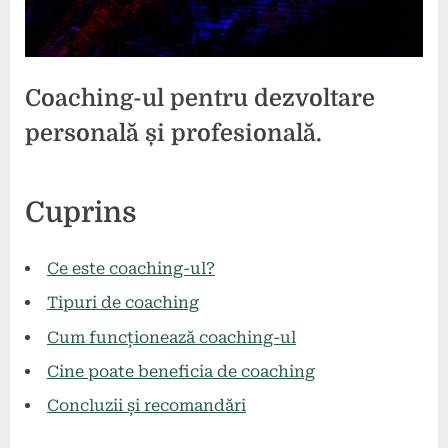
Coaching-ul pentru dezvoltare
personală și profesională.
Posted
By
27
press
Cuprins
on
august
2024
Ce este coaching-ul?
Tipuri de coaching
Cum funcționează coaching-ul
Cine poate beneficia de coaching
Concluzii și recomandări