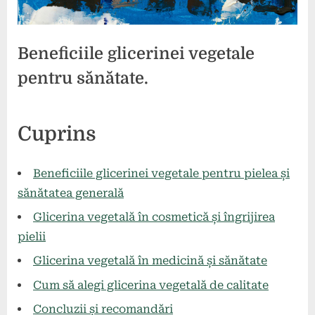
Beneficiile glicerinei vegetale
pentru sănătate.
Posted
By
24
comunicat
Cuprins
on
mai
2024
Beneficiile glicerinei vegetale pentru pielea și
sănătatea generală
Glicerina vegetală în cosmetică și îngrijirea
pielii
Glicerina vegetală în medicină și sănătate
Cum să alegi glicerina vegetală de calitate
Concluzii și recomandări