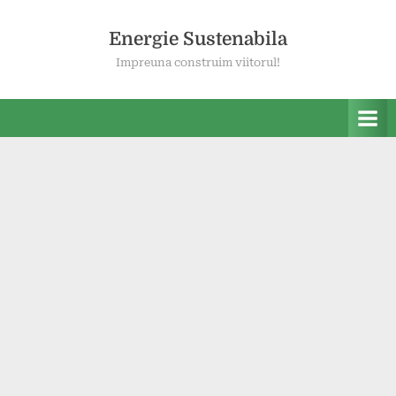
Skip
to
Energie Sustenabila
content
Impreuna construim viitorul!