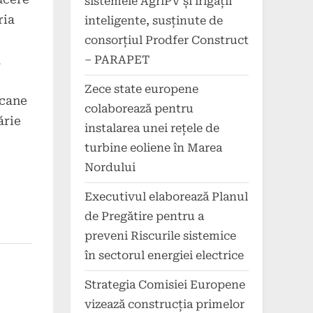
sistemele AgriPV și irigații
ria
inteligente, susținute de
consorțiul Prodfer Construct
a
– PARAPET
Zece state europene
icane
colaborează pentru
ărie
instalarea unei rețele de
turbine eoliene în Marea
Nordului
Executivul elaborează Planul
de Pregătire pentru a
preveni Riscurile sistemice
în sectorul energiei electrice
Strategia Comisiei Europene
vizează construcția primelor