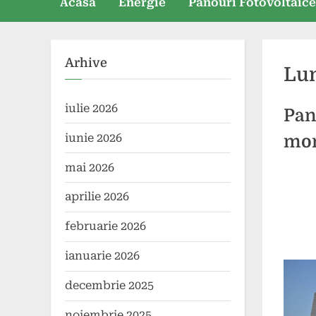
Acasă
Energie
Panouri Fotovoltaic
Arhive
Lu
iulie 2026
Pano
iunie 2026
mon
mai 2026
Poste
By
30
white
aprilie 2026
on
aprili
2024
februarie 2026
ianuarie 2026
decembrie 2025
noiembrie 2025