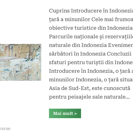
Cuprins Introducere în Indonezia
d
icat
țară a minunilor Cele mai frumo
e
obiective turistice din Indonezia
Parcurile naționale și rezervațiil
naturale din Indonezia Evenimen
sărbători în Indonezia Concluzii 
sfaturi pentru turiștii din Indone
Introducere în Indonezia, o țară 
minunilor Indonezia, o țară situa
Asia de Sud-Est, este cunoscută
pentru peisajele sale naturale…
“Descoperă
Mai mult
»
Indiunezia,
o
țară
verse
cu