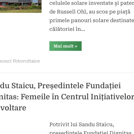
celulele solare inventate și pate
de Russell Ohl, au scos pe piață
primele panouri solare destinat
călătoriei în…
“Panoul
Mai mult
»
fotovoltaic,
viitorul
energiei
nouri Fotovoltaice
la
nivel
mondial”
du Staicu, Președintele Fundației
nitas: Femeile în Centrul Inițiativelo
voltare
Potrivit lui Sandu Staicu,
d
icat
președintele Fundației Dignitas,