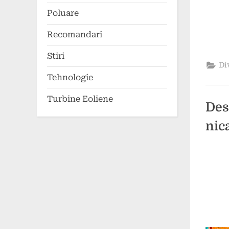
Poluare
Recomandari
Stiri
Di
Tehnologie
Turbine Eoliene
Des
nic
Poste
By
24
comun
on
aprili
2024