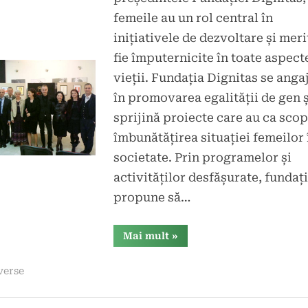
la
e
tarii
femeile au un rol central în
Sandu
inițiativele de dezvoltare și meri
Staicu,
Președintele
fie împuternicite în toate aspect
Fundației
vieții. Fundația Dignitas se anga
Dignitas:
în promovarea egalității de gen ș
Femeile
sprijină proiecte care au ca scop
în
îmbunătățirea situației femeilor 
Centrul
societate. Prin programelor și
Inițiativelor
de
activităților desfășurate, fundați
Dezvoltare
propune să…
“Sandu
Mai mult
»
Staicu,
Președintele
Fundației
verse
Dignitas:
Femeile
în
Centrul