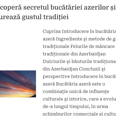
Inițiativelor
de
coperă secretul bucătăriei azerilor și
Dezvoltare”
urează gustul tradiției
Cuprins Introducere în bucătări
d
icat
azeră Ingrediente și metode de g
e
tradiționale Felurile de mâncare
tradiționale din Azerbaidjan
Dulciurile și băuturile tradiționa
din Azerbaidjan Concluzii și
perspective Introducere în bucă
azeră Bucătăria azeră este o
combinație unică de influențe
culturale și istorice, care a evol
de-a lungul timpului, în urma
schimburilor comerciale și cultu