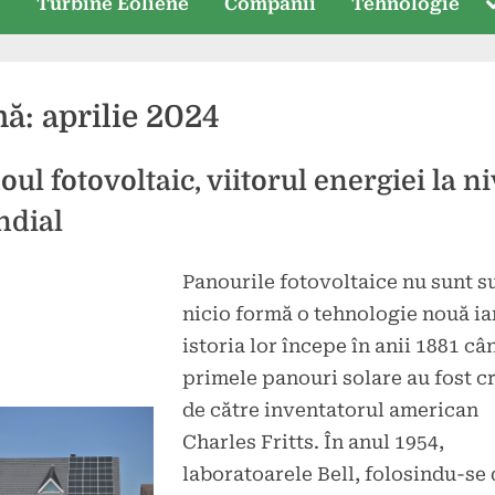
T
e
Turbine Eoliene
Companii
Tehnologie
s
nă:
aprilie 2024
ul fotovoltaic, viitorul energiei la ni
dial
Panourile fotovoltaice nu sunt s
d
press
nicio formă o tehnologie nouă ia
e
istoria lor începe în anii 1881 câ
primele panouri solare au fost c
de către inventatorul american
Charles Fritts. În anul 1954,
laboratoarele Bell, folosindu-se 