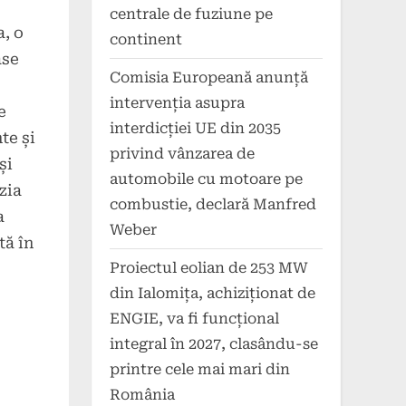
centrale de fuziune pe
, o
continent
ase
Comisia Europeană anunță
intervenția asupra
e
interdicției UE din 2035
te și
privind vânzarea de
și
automobile cu motoare pe
zia
combustie, declară Manfred
a
Weber
tă în
Proiectul eolian de 253 MW
din Ialomița, achiziționat de
ENGIE, va fi funcțional
integral în 2027, clasându-se
printre cele mai mari din
România