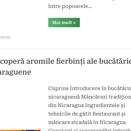
între popoarele…
“Descoperă
Mai mult
»
secretul
bucătăriei
azerilor
verse
și
savurează
gustul
tradiției”
coperă aromile fierbinți ale bucătări
araguene
Cuprins Introducere în bucătări
d
icat
nicaraguenă Mâncăruri tradițion
e
din Nicaragua Ingredientele și
tehnicile de gătit Restaurant și
mâncare stradală în Nicaragua
Concluzii și recomandări Introd