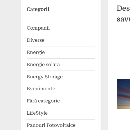
Des
Categorii
sav
Companii
Poste
By
24
comun
Diverse
on
aprili
Energie
2024
Energie solara
Energy Storage
Evenimente
Fără categorie
LifeStyle
Panouri Fotovoltaice