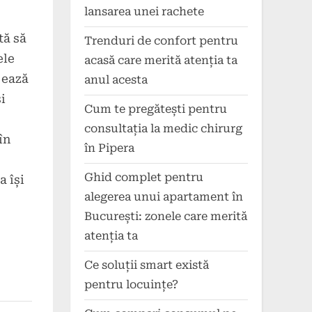
lansarea unei rachete
tă să
Trenduri de confort pentru
ele
acasă care merită atenția ta
jează
anul acesta
i
Cum te pregătești pentru
consultația la medic chirurg
în
în Pipera
Ghid complet pentru
a își
alegerea unui apartament în
București: zonele care merită
atenția ta
Ce soluții smart există
pentru locuințe?