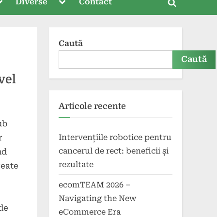
oggle
Toggle
Diverse
Contact
Toggle
ub-
sub-
menu
menu
search
form
Caută
Caută
vel
Articole recente
ub
Intervențiile robotice pentru
r
cancerul de rect: beneficii și
nd
rezultate
reate
ecomTEAM 2026 –
Navigating the New
de
eCommerce Era