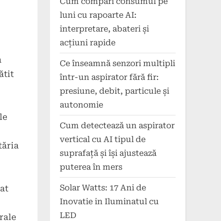
Cum compari consumul pe
luni cu rapoarte AI:
interpretare, abateri și
acțiuni rapide
a
Ce înseamnă senzori multipli
ătit
într-un aspirator fără fir:
presiune, debit, particule și
autonomie
le
Cum detectează un aspirator
vertical cu AI tipul de
tăria
suprafață și își ajustează
puterea în mers
Solar Watts: 17 Ani de
uat
Inovatie in Iluminatul cu
LED
rale