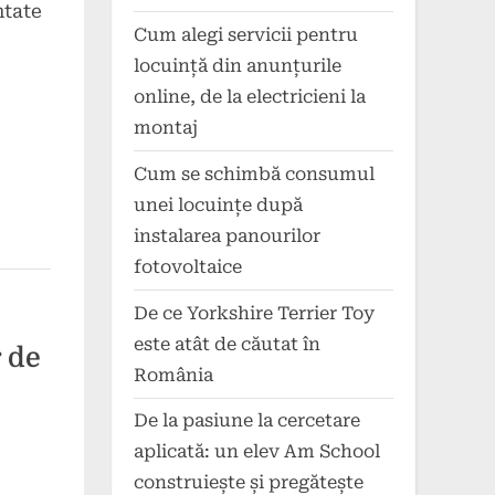
ntate
Cum alegi servicii pentru
locuință din anunțurile
e
online, de la electricieni la
montaj
Cum se schimbă consumul
unei locuințe după
instalarea panourilor
fotovoltaice
De ce Yorkshire Terrier Toy
este atât de căutat în
r de
România
De la pasiune la cercetare
aplicată: un elev Am School
construiește și pregătește