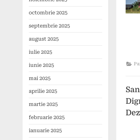
octombrie 2025
septembrie 2025
august 2025
iulie 2025
Pa
iunie 2025
mai 2025
San
aprilie 2025
Dig
martie 2025
Dez
februarie 2025
ianuarie 2025
Poste
By
26
9
comun