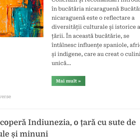
în bucătăria nicaraguenă Bucătă
nicaraguenă este o reflectare a
diversității culturale și istorice 
țării. În această bucătărie, se
întâlnesc influențe spaniole, afr
și indigene, care au creat o culin
unică…
“Descoperă
Mai mult
»
aromile
fierbinți
ale
verse
bucătăriei
nicaraguene”
coperă Indiunezia, o țară cu sute de
ule și minuni