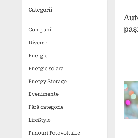
Categorii
Aut
paș
Companii
Diverse
Poste
By
3
press
Energie
on
septe
2025
Energie solara
Energy Storage
Evenimente
Fără categorie
LifeStyle
Panouri Fotovoltaice