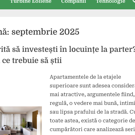
T
e
Turbine Eoliene
Companii
Tehnologie
s
nă:
septembrie 2025
ită să investești în locuințe la parter
 ce trebuie să știi
Apartamentele de la etajele
d
superioare sunt adesea consider
mbrie
mai atractive, argumentele fiind,
regulă, o vedere mai bună, intim
sau lipsa prafului de la stradă. C
toate astea, există o categorie d
cumpărători care analizează ser