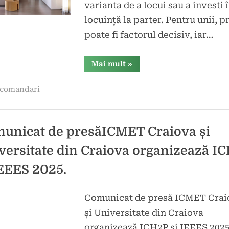
varianta de a locui sau a investi 
locuință la parter. Pentru unii, p
poate fi factorul decisiv, iar…
“Merită
Mai mult
»
să
investești
în
comandari
locuințe
la
parter?
Iată
ce
trebuie
unicat de presăICMET Craiova și
să
știi”
versitate din Craiova organizează I
IEEES 2025.
Comunicat de presă ICMET Crai
d
și Universitate din Craiova
mbrie
organizează ICH2P și IEEES 2025