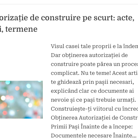
din
Craiova
organizează
ICH2P
orizație de construire pe scurt: acte,
și
IEEES
i, termene
2025.”
Visul casei tale proprii e la înd
d
Dar obținerea autorizației de
mbrie
construire poate părea un proce
complicat. Nu te teme! Acest arti
te ghidează prin pașii necesari,
explicând clar ce documente ai
nevoie și ce pași trebuie urmați.
Construiește-ți viitorul cu încre
Obținerea Autorizației de Constr
Primii Pași Înainte de a începe:
Documentele necesare Înainte…