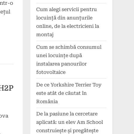
într-o
Cum alegi servicii pentru
rețul
locuință din anunțurile
online, de la electricieni la
montaj
Cum se schimbă consumul
unei locuințe după
instalarea panourilor
fotovoltaice
De ce Yorkshire Terrier Toy
CH2P
este atât de căutat în
România
De la pasiune la cercetare
ova
aplicată: un elev Am School
construiește și pregătește
.