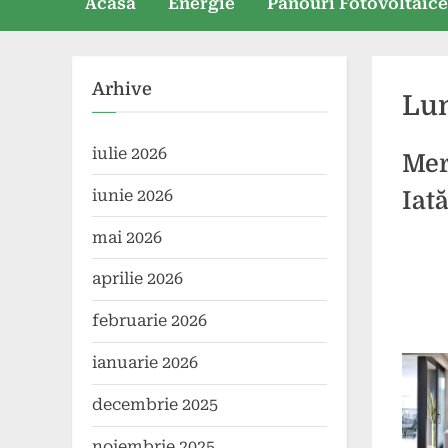
Acasă
Energie
Panouri Fotovoltaic
Arhive
Lu
iulie 2026
Mer
iunie 2026
Iată
mai 2026
Poste
By
22
press
aprilie 2026
on
septe
2025
februarie 2026
ianuarie 2026
decembrie 2025
noiembrie 2025