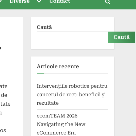
oggle
Toggle
Diverse
Contact
Toggle
ub-
sub-
menu
menu
search
form
Caută
Caută
?
Articole recente
Intervențiile robotice pentru
ate
cancerul de rect: beneficii și
 de
rezultate
itate
u
ecomTEAM 2026 –
e
Navigating the New
ios
eCommerce Era