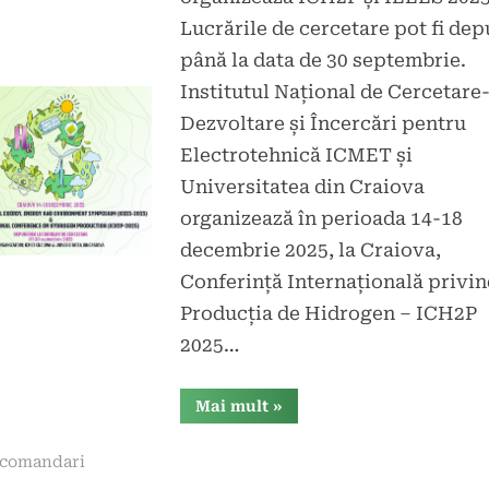
Lucrările de cercetare pot fi dep
până la data de 30 septembrie.
Institutul Național de Cercetare
Dezvoltare și Încercări pentru
Electrotehnică ICMET și
Universitatea din Craiova
organizează în perioada 14-18
decembrie 2025, la Craiova,
Conferință Internațională privin
Producția de Hidrogen – ICH2P
2025…
“Comunicat
Mai mult
»
de
presăICMET
Craiova
comandari
și
Universitate