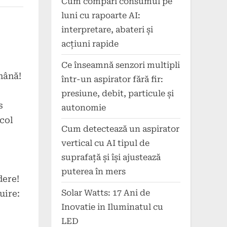
Cum compari consumul pe
luni cu rapoarte AI:
interpretare, abateri și
acțiuni rapide
Ce înseamnă senzori multipli
emână!
într-un aspirator fără fir:
presiune, debit, particule și
s
autonomie
col
Cum detectează un aspirator
vertical cu AI tipul de
suprafață și își ajustează
puterea în mers
dere!
Solar Watts: 17 Ani de
uire:
Inovatie in Iluminatul cu
LED