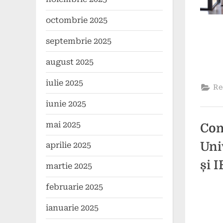
octombrie 2025
septembrie 2025
august 2025
iulie 2025
Re
iunie 2025
mai 2025
Com
Uni
aprilie 2025
și 
martie 2025
februarie 2025
Poste
By
17
press
ianuarie 2025
on
septe