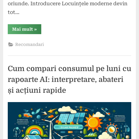
oriunde. Introducere Locuințele moderne devin
tot…
“Ce
Mai mult
»
soluții
smart
există
Recomandari
pentru
locuințe?”
Cum compari consumul pe luni cu
rapoarte AI: interpretare, abateri
și acțiuni rapide
Posted
By
28
press
on
februarie
2026