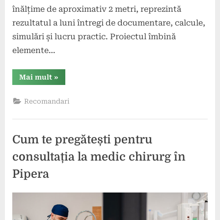
înălțime de aproximativ 2 metri, reprezintă
rezultatul a luni întregi de documentare, calcule,
simulări și lucru practic. Proiectul îmbină
elemente…
“De
Mai mult
»
la
pasiune
la
Recomandari
cercetare
aplicată:
un
elev
Am
Cum te pregătești pentru
School
construiește
și
consultația la medic chirurg în
pregătește
lansarea
Pipera
unei
rachete”
Posted
By
10
press
on
mai