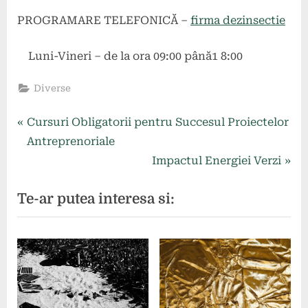
PROGRAMARE TELEFONICĂ –
firma dezinsectie
Luni-Vineri – de la ora 09:00 până1 8:00
Diverse
Navigare
P
Cursuri Obligatorii pentru Succesul Proiectelor
r
Antreprenoriale
în
e
N
Impactul Energiei Verzi
articole
v
e
Te-ar putea interesa si:
i
x
o
t
u
P
s
o
P
s
o
t