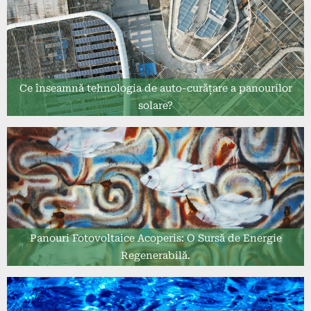
Ce înseamnă tehnologia de auto-curățare a panourilor
solare?
Panouri Fotovoltaice Acoperis: O Sursă de Energie
Regenerabilă.