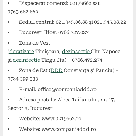
Dispecerat comenzi: 021/9662 sau
0763.662.662
Sediul central: 021.345.06.88 și 021.345.08.22
București Ilfov: 0786.727.027
Zona de Vest
(
deratizare
Timișoara,
dezinsectie
Cluj Napoca
și
dezinfectie
Târgu Jiu) – 0766.472.274
Zona de Est (
DDD
Constanța și Panciu) –
0784.399.333
E-mail:
office@companiaddd.ro
Adresa poștală: Aleea Taifunului, nr. 17,
Sector 3, București
Website: www.0219662.ro
Website: www.companiaddd.ro