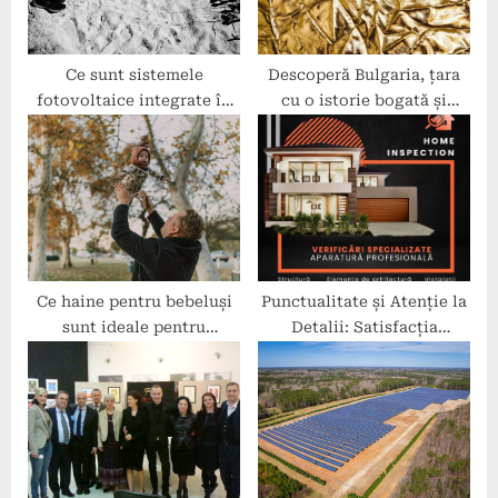
s
:
t
:
Ce sunt sistemele
Descoperă Bulgaria, țara
fotovoltaice integrate în
cu o istorie bogată și
arhitectură?
frumuseți naturale
Ce haine pentru bebeluși
Punctualitate și Atenție la
sunt ideale pentru
Detalii: Satisfacția
vacanță?
Clienților cu Serviciile
Home Planning