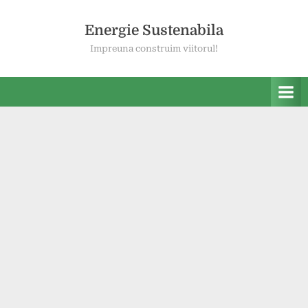
Skip
to
Energie Sustenabila
content
Impreuna construim viitorul!