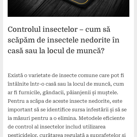
Controlul insectelor – cum să
scăpăm de insectele nedorite în
casă sau la locul de muncă?
Posted
By
2
sc
Există o varietate de insecte comune care pot fi
on
aprilie
întâlnite într-o casă sau la locul de muncă, cum
2024
ar fi furnicile, gândacii, păianjenii și muștele.
Pentru a scăpa de aceste insecte nedorite, este
important să se identifice sursa infestării și să se
ia măsuri pentru a o elimina. Metodele eficiente
de control al insectelor includ utilizarea
pesticidelor, curățarea regulată a suprafețelor și