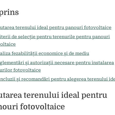
d
icat
prins
utarea terenului ideal pentru panouri fotovoltaice
iterii de selecție pentru terenurile pentru panouri
oltaice
aliza fezabilității economice și de mediu
glementări și autorizații necesare pentru instalarea
rilor fotovoltaice
ncluzii și recomandări pentru alegerea terenului id
tarea terenului ideal pentru
ouri fotovoltaice