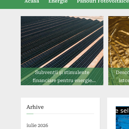
Acasă
Energie
Panouri Fotovoltaic
Subvenții și stimulente
Desco
financiare pentru energie
isto
sustenabilă
Arhive
iulie 2026