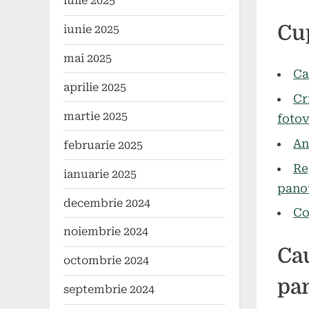
iulie 2025
Poste
By
27
comun
Cu
iunie 2025
on
mai
2024
mai 2025
Ca
aprilie 2025
Cr
martie 2025
fotov
An
februarie 2025
Re
ianuarie 2025
panou
decembrie 2024
Co
noiembrie 2024
Cau
octombrie 2024
pan
septembrie 2024