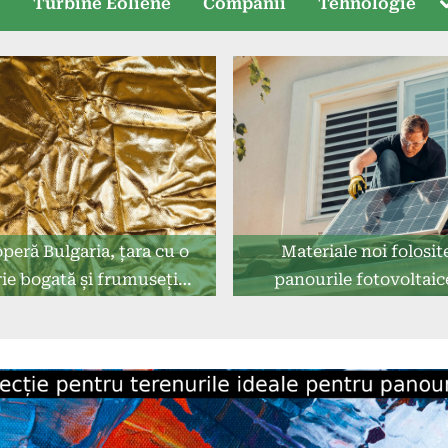
T
e
Turbine Eoliene
Companii
Tehnologie
s
peră Bulgaria, țara cu o
Materiale noi folosit
rie bogată și frumuseți
panourile fotovoltaic
naturale
generație viitoare