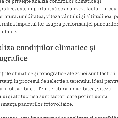
ea ce privește analiza condițiilor climatice și
rafice, este important să se analizeze factori prec
ratura, umiditatea, viteza vântului și altitudinea, 
ermina impactul lor asupra performanței panourilo
oltaice.
liza condițiilor climatice și
ografice
țiile climatice și topografice ale zonei sunt factori
tanți în procesul de selecție a terenului ideal pentr
ri fotovoltaice. Temperatura, umiditatea, viteza
lui și altitudinea sunt factori care pot influența
rmanța panourilor fotovoltaice.