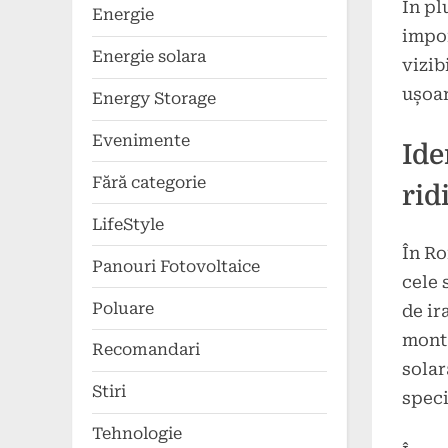
În pl
Energie
impor
Energie solara
vizib
ușoar
Energy Storage
Evenimente
Ide
Fără categorie
rid
LifeStyle
În Ro
Panouri Fotovoltaice
cele 
Poluare
de ir
monta
Recomandari
solar
Stiri
speci
Tehnologie