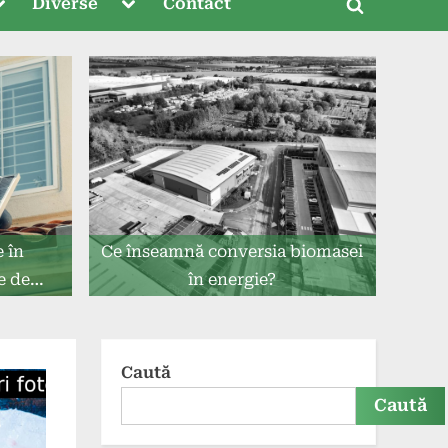
oggle
Toggle
Diverse
Contact
Toggle
ub-
sub-
menu
menu
search
form
e în
Ce înseamnă conversia biomasei
e de
în energie?
Caută
Caută