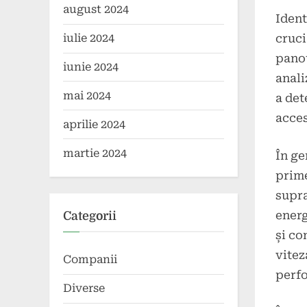
august 2024
Ident
cruci
iulie 2024
panou
iunie 2024
anali
mai 2024
a det
acces
aprilie 2024
martie 2024
În ge
prime
supra
energ
Categorii
și co
vitez
Companii
perfo
Diverse