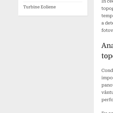
În ce
Turbine Eoliene
topog
tempe
a det
fotov
Ana
top
Condi
impor
panou
vântu
perfo