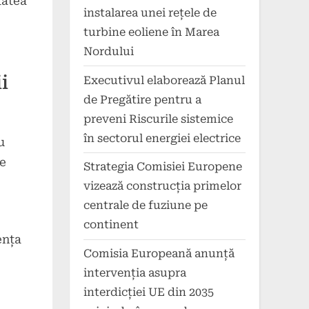
tatea
instalarea unei rețele de
turbine eoliene în Marea
Nordului
i
Executivul elaborează Planul
de Pregătire pentru a
preveni Riscurile sistemice
în sectorul energiei electrice
u
te
Strategia Comisiei Europene
vizează construcția primelor
centrale de fuziune pe
continent
ența
Comisia Europeană anunță
intervenția asupra
interdicției UE din 2035