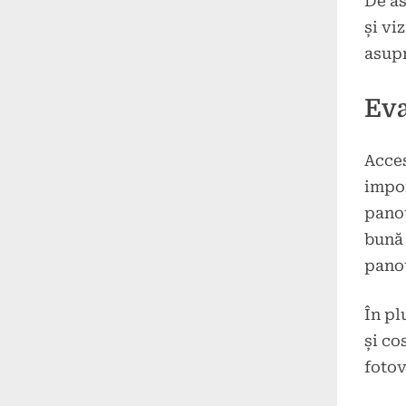
De as
și vi
asupr
Eva
Acces
impor
panou
bună 
panou
În pl
și co
fotov