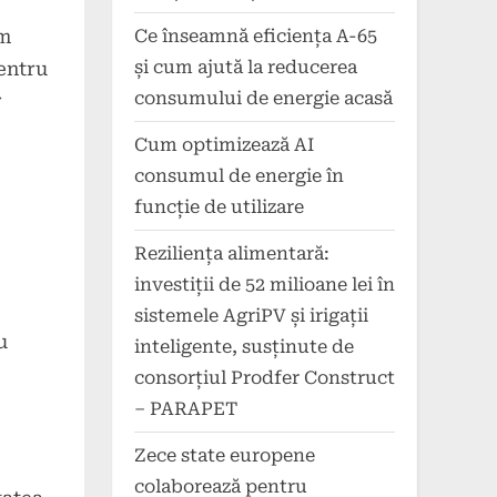
Ce înseamnă eficiența A-65
um
și cum ajută la reducerea
pentru
consumului de energie acasă
r
Cum optimizează AI
consumul de energie în
funcție de utilizare
Reziliența alimentară:
investiții de 52 milioane lei în
sistemele AgriPV și irigații
u
inteligente, susținute de
consorțiul Prodfer Construct
– PARAPET
Zece state europene
colaborează pentru