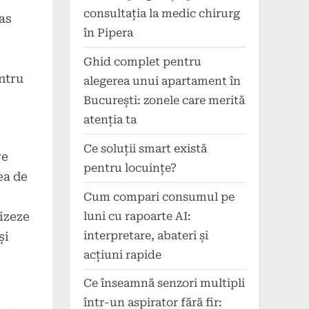
consultația la medic chirurg
pas
în Pipera
Ghid complet pentru
entru
alegerea unui apartament în
București: zonele care merită
atenția ta
Ce soluții smart există
re
pentru locuințe?
ea de
Cum compari consumul pe
izeze
luni cu rapoarte AI:
interpretare, abateri și
și
acțiuni rapide
Ce înseamnă senzori multipli
într-un aspirator fără fir: