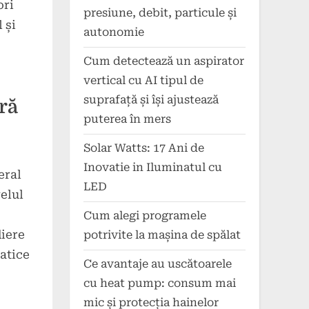
ori
presiune, debit, particule și
 și
autonomie
Cum detectează un aspirator
vertical cu AI tipul de
suprafață și își ajustează
ră
puterea în mers
Solar Watts: 17 Ani de
Inovatie in Iluminatul cu
eral
LED
velul
Cum alegi programele
diere
potrivite la mașina de spălat
matice
Ce avantaje au uscătoarele
cu heat pump: consum mai
mic și protecția hainelor