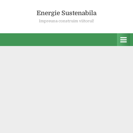
Skip
to
Energie Sustenabila
content
Impreuna construim viitorul!