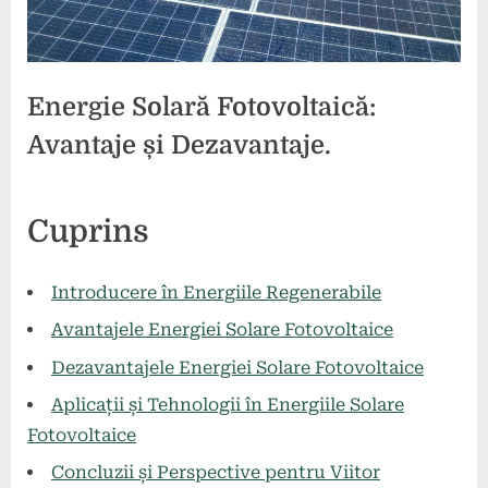
Energie Solară Fotovoltaică:
Avantaje și Dezavantaje.
Posted
By
8
1
comunicat
Cuprins
on
la
mai
comentariu
Energie
2024
Solară
Introducere în Energiile Regenerabile
Fotovoltaică:
Avantajele Energiei Solare Fotovoltaice
Avantaje
și
Dezavantajele Energiei Solare Fotovoltaice
Dezavantaje.
Aplicații și Tehnologii în Energiile Solare
Fotovoltaice
Concluzii și Perspective pentru Viitor