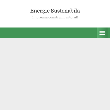
Skip
to
Energie Sustenabila
content
Impreuna construim viitorul!