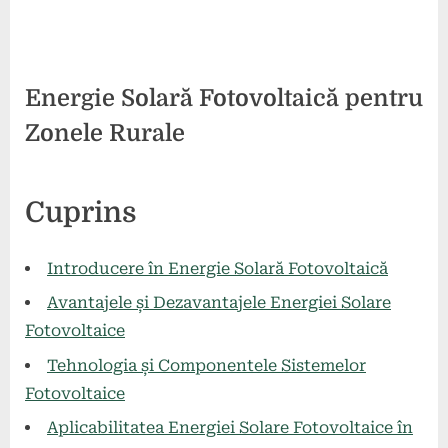
Energie Solară Fotovoltaică pentru
Zonele Rurale
Posted
By
8
comunicat
Cuprins
on
mai
2024
Introducere în Energie Solară Fotovoltaică
Avantajele și Dezavantajele Energiei Solare
Fotovoltaice
Tehnologia și Componentele Sistemelor
Fotovoltaice
Aplicabilitatea Energiei Solare Fotovoltaice în