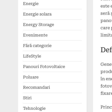
Energie
este 
seră 
Energie solara
panou
Energy Storage
care 
limit
Evenimente
Fără categorie
Def
LifeStyle
Gener
Panouri Fotovoltaice
produ
Poluare
în en
fotov
Recomandari
fixar
Stiri
Princ
Tehnologie