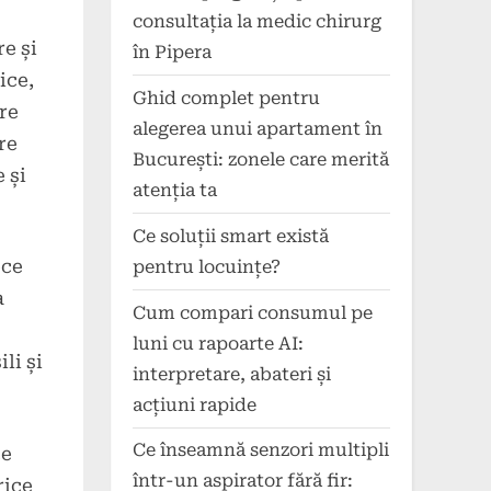
consultația la medic chirurg
e și
în Pipera
ice,
Ghid complet pentru
re
alegerea unui apartament în
re
București: zonele care merită
 și
atenția ta
Ce soluții smart există
ece
pentru locuințe?
a
Cum compari consumul pe
luni cu rapoarte AI:
li și
interpretare, abateri și
acțiuni rapide
Ce înseamnă senzori multipli
ce
într-un aspirator fără fir:
rice