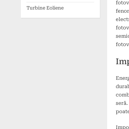
fotov
Turbine Eoliene
fenom
elect
fotov
semic
fotov
Imp
Energ
durab
combu
seră.
poate
Impor