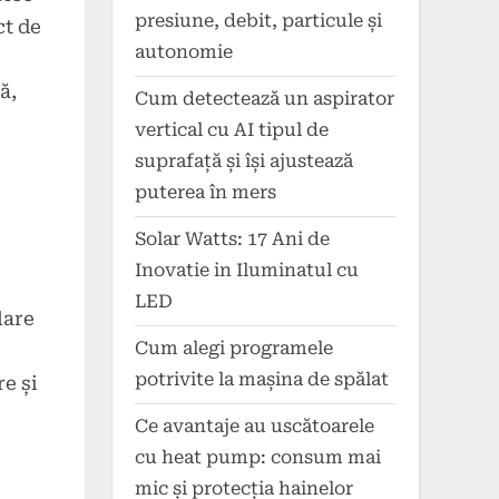
presiune, debit, particule și
ct de
autonomie
ă,
Cum detectează un aspirator
vertical cu AI tipul de
suprafață și își ajustează
puterea în mers
Solar Watts: 17 Ani de
Inovatie in Iluminatul cu
LED
lare
Cum alegi programele
potrivite la mașina de spălat
e și
Ce avantaje au uscătoarele
cu heat pump: consum mai
mic și protecția hainelor