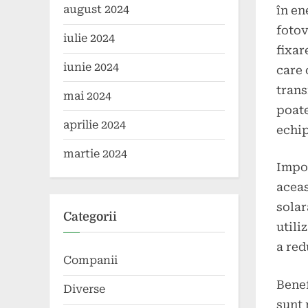
august 2024
în en
fotov
iulie 2024
fixar
iunie 2024
care 
trans
mai 2024
poate
aprilie 2024
echi
martie 2024
Impor
aceas
solar
Categorii
utili
a red
Companii
Benef
Diverse
sunt 