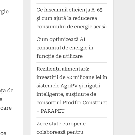
Ce înseamnă eficiența A-65
rgie
și cum ajută la reducerea
consumului de energie acasă
Cum optimizează AI
consumul de energie în
funcție de utilizare
Reziliența alimentară:
investiții de 52 milioane lei în
sistemele AgriPV și irigații
nța de
inteligente, susținute de
e
consorțiul Prodfer Construct
 care
– PARAPET
Zece state europene
colaborează pentru
ece