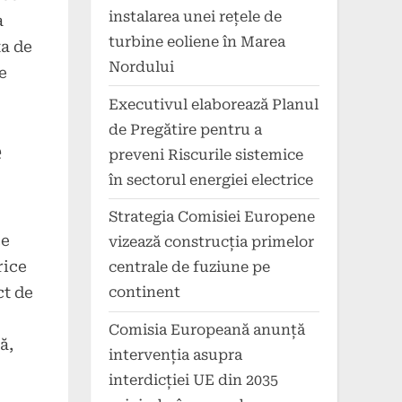
instalarea unei rețele de
a
turbine eoliene în Marea
ța de
Nordului
e
Executivul elaborează Planul
de Pregătire pentru a
e
preveni Riscurile sistemice
în sectorul energiei electrice
Strategia Comisiei Europene
ce
vizează construcția primelor
rice
centrale de fuziune pe
ct de
continent
Comisia Europeană anunță
ă,
intervenția asupra
interdicției UE din 2035