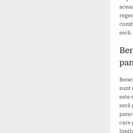
aceas
regen
combu
seră.
Ben
pan
Benef
sunt 
este 
seră 
panou
care 
limit