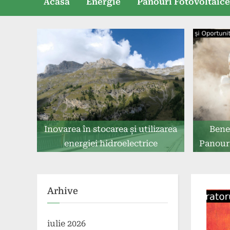
Acasă
Energie
Panouri Fotovoltaic
Inovarea în stocarea și utilizarea
Benef
energiei hidroelectrice
Panouri
Arhive
iulie 2026