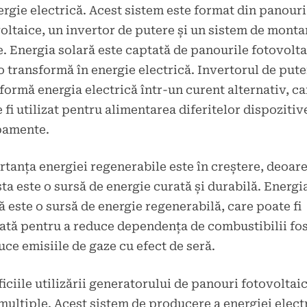
ergie electrică. Acest sistem este format din panouri
oltaice, un invertor de putere și un sistem de montar
e. Energia solară este captată de panourile fotovolta
o transformă în energie electrică. Invertorul de pute
formă energia electrică într-un curent alternativ, ca
 fi utilizat pentru alimentarea diferitelor dispozitive
pamente.
tanța energiei regenerabile este în creștere, deoar
ta este o sursă de energie curată și durabilă. Energi
ă este o sursă de energie regenerabilă, care poate fi
zată pentru a reduce dependența de combustibilii fosi
uce emisiile de gaze cu efect de seră.
iciile utilizării generatorului de panouri fotovoltai
multiple. Acest sistem de producere a energiei elect