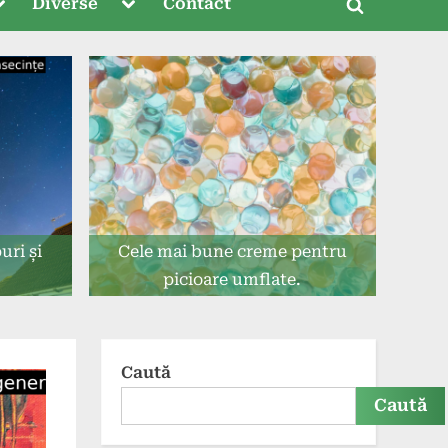
oggle
Toggle
Diverse
Contact
Toggle
ub-
sub-
menu
menu
search
form
uri și
Cele mai bune creme pentru
picioare umflate.
Caută
Caută