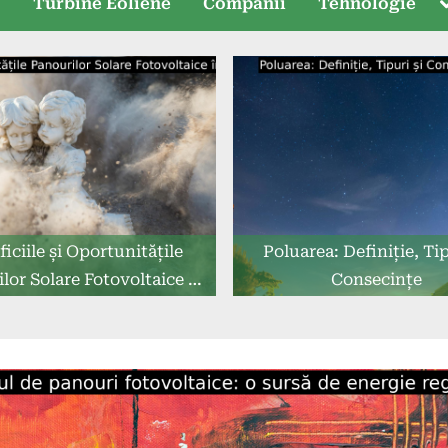
T
e
Turbine Eoliene
Companii
Tehnologie
s
iciile și Oportunitățile
Poluarea: Definiție, Tip
lor Solare Fotovoltaice în
Consecințe
România