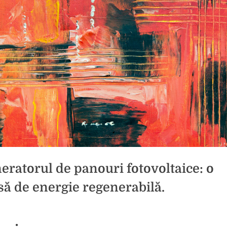
eratorul de panouri fotovoltaice: o
să de energie regenerabilă.
d
icat