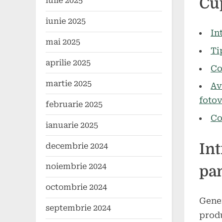
Cu
iulie 2025
on
mai
comen
2024
iunie 2025
In
mai 2025
Ti
aprilie 2025
Co
martie 2025
Av
fotov
februarie 2025
Co
ianuarie 2025
Int
decembrie 2024
noiembrie 2024
pan
octombrie 2024
Gener
septembrie 2024
produ