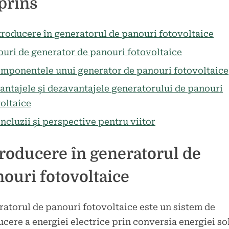
prins
la
tarii
Generatorul
de
troducere în generatorul de panouri fotovoltaice
panouri
puri de generator de panouri fotovoltaice
fotovoltaice:
mponentele unui generator de panouri fotovoltaice
o
sursă
antajele și dezavantajele generatorului de panouri
de
oltaice
energie
ncluzii și perspective pentru viitor
regenerabilă.
roducere în generatorul de
ouri fotovoltaice
atorul de panouri fotovoltaice este un sistem de
cere a energiei electrice prin conversia energiei so