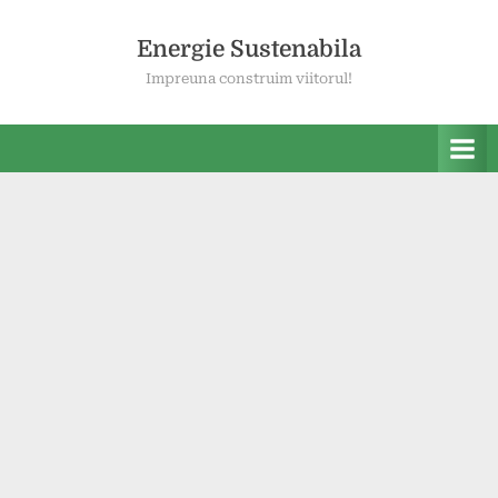
Skip
to
Energie Sustenabila
content
Impreuna construim viitorul!