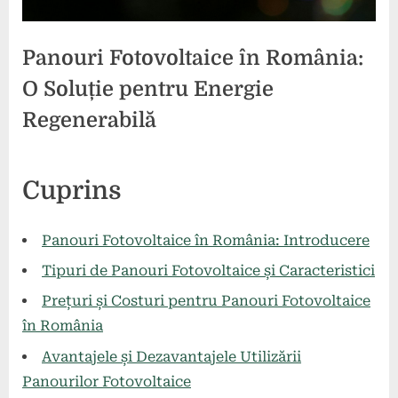
Panouri Fotovoltaice în România:
O Soluție pentru Energie
Regenerabilă
Posted
By
26
1
comunicat
Cuprins
on
la
mai
comentariu
Panouri
2024
Fotovoltaice
Panouri Fotovoltaice în România: Introducere
în
Tipuri de Panouri Fotovoltaice și Caracteristici
România:
O
Prețuri și Costuri pentru Panouri Fotovoltaice
Soluție
în România
pentru
Avantajele și Dezavantajele Utilizării
Energie
Regenerabilă
Panourilor Fotovoltaice