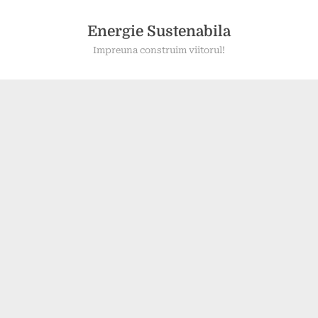
Skip
to
Energie Sustenabila
content
Impreuna construim viitorul!