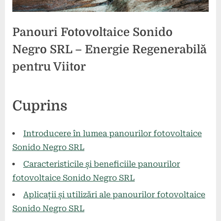
Panouri Fotovoltaice Sonido
Negro SRL – Energie Regenerabilă
pentru Viitor
Posted
By
27
comunicat
Cuprins
on
mai
2024
Introducere în lumea panourilor fotovoltaice
Sonido Negro SRL
Caracteristicile și beneficiile panourilor
fotovoltaice Sonido Negro SRL
Aplicații și utilizări ale panourilor fotovoltaice
Sonido Negro SRL