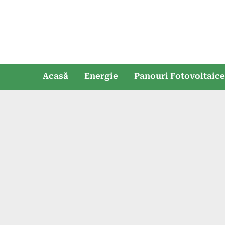
Skip
to
content
Acasă
Energie
Panouri Fotovoltaic