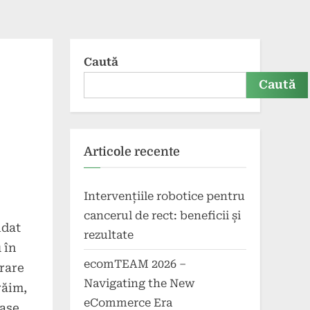
Caută
Caută
Articole recente
Intervențiile robotice pentru
cancerul de rect: beneficii și
idat
rezultate
 în
ecomTEAM 2026 –
rare
Navigating the New
răim,
eCommerce Era
oase