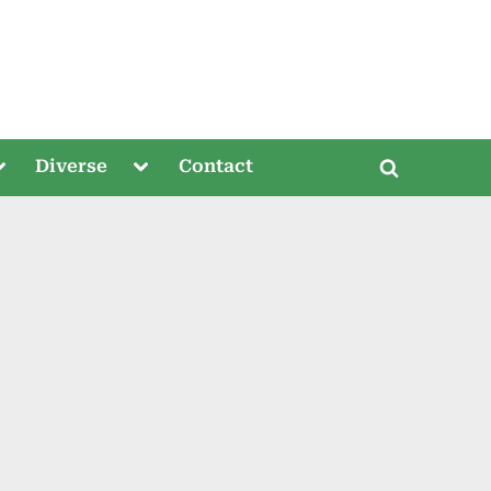
oggle
Toggle
Diverse
Contact
Toggle
ub-
sub-
menu
menu
search
form