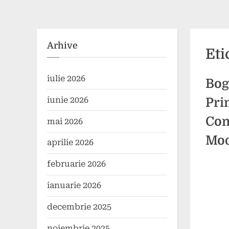
Arhive
Eti
iulie 2026
Bog
iunie 2026
Pri
Com
mai 2026
Mo
aprilie 2026
februarie 2026
Poste
By
7
17
comun
ianuarie 2026
on
mai
comen
2024
decembrie 2025
noiembrie 2025