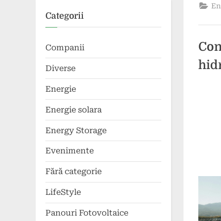
En
Categorii
Con
Companii
hid
Diverse
Energie
Poste
By
7
comun
Energie solara
on
mai
2024
Energy Storage
Evenimente
Fără categorie
LifeStyle
Panouri Fotovoltaice