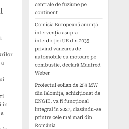
centrale de fuziune pe
l
continent
Comisia Europeană anunță
intervenția asupra
a
interdicției UE din 2035
privind vânzarea de
urilor
automobile cu motoare pe
 a
combustie, declară Manfred
Weber
ui
Proiectul eolian de 253 MW
din Ialomița, achiziționat de
ri
ENGIE, va fi funcțional
 în
integral în 2027, clasându-se
ea
printre cele mai mari din
România