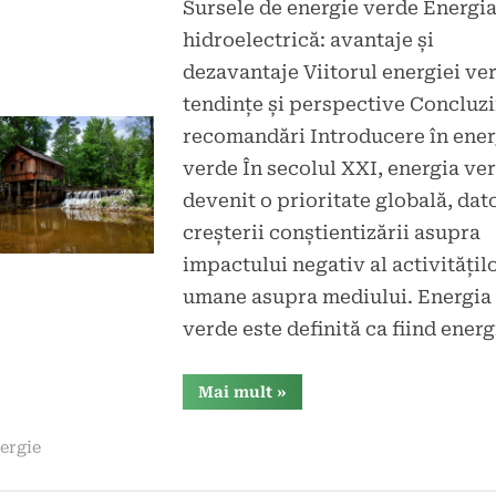
Sursele de energie verde Energi
la
tariu
hidroelectrică: avantaje și
Viitorul
dezavantaje Viitorul energiei ver
este
hidro:
tendințe și perspective Concluzii
energia
recomandări Introducere în ener
verde
verde În secolul XXI, energia ve
a
devenit o prioritate globală, dat
zilei
creșterii conștientizării asupra
de
impactului negativ al activitățil
mâine
umane asupra mediului. Energia
verde este definită ca fiind ener
“Viitorul
Mai mult
»
este
hidro:
energia
ergie
verde
a
zilei