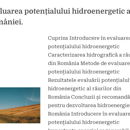
de
mâine”
luarea potențialului hidroenergetic a
âniei.
Cuprins Introducere în evaluare
d
icat
potențialului hidroenergetic
la
tarii
Caracterizarea hidrografică a râ
Evaluarea
din România Metode de evaluare
potențialului
hidroenergetic
potențialului hidroenergetic
al
Rezultatele evaluării potențialul
României.
hidroenergetic al râurilor din
România Concluzii și recomandă
pentru dezvoltarea hidroenergiei
România Introducere în evaluar
potențialului hidroenergetic