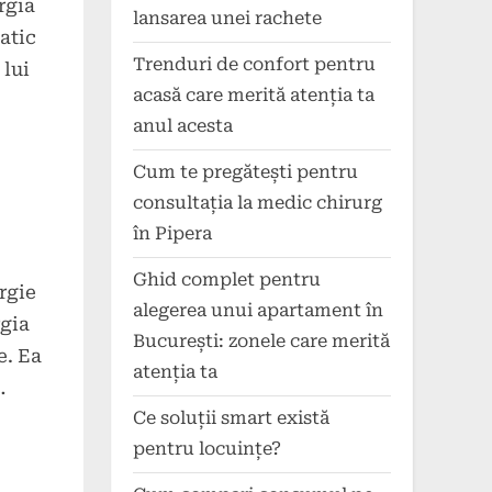
rgia
lansarea unei rachete
atic
Trenduri de confort pentru
 lui
acasă care merită atenția ta
anul acesta
Cum te pregătești pentru
consultația la medic chirurg
în Pipera
Ghid complet pentru
rgie
alegerea unui apartament în
rgia
București: zonele care merită
e. Ea
atenția ta
…
Ce soluții smart există
pentru locuințe?