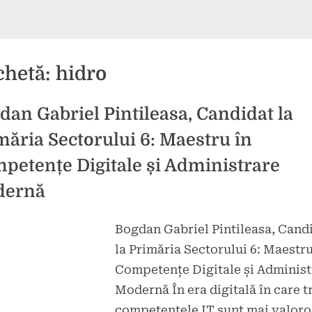
chetă:
hidro
dan Gabriel Pintileasa, Candidat la
măria Sectorului 6: Maestru în
petențe Digitale și Administrare
dernă
Bogdan Gabriel Pintileasa, Cand
d
icat
la Primăria Sectorului 6: Maestru
la
tarii
Competențe Digitale și Administ
Bogdan
Modernă În era digitală în care t
Gabriel
Pintileasa,
competențele IT sunt mai valor