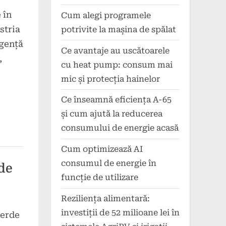
 în
Cum alegi programele
stria
potrivite la mașina de spălat
rgență
Ce avantaje au uscătoarele
,
cu heat pump: consum mai
mic și protecția hainelor
Ce înseamnă eficiența A-65
și cum ajută la reducerea
consumului de energie acasă
Cum optimizează AI
consumul de energie în
 de
funcție de utilizare
Reziliența alimentară:
investiții de 52 milioane lei în
verde