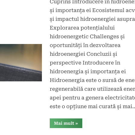
Cuprins Introducere în hidroene
d
icat
și importanța ei Ecosistemul acv
și impactul hidroenergiei asupra
Explorarea potențialului
hidroenergetic Challenges și
oportunități în dezvoltarea
hidroenergiei Concluzii și
perspective Introducere în
hidroenergia și importanța ei
Hidroenergia este o sursă de ene
regenerabilă care utilizează ene
apei pentru a genera electricitat
este o opțiune mai curată și mai
“Hidroenergia
Mai mult
»
și
ecosistemul