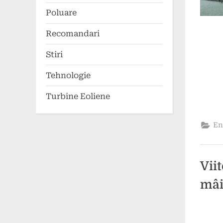
Poluare
Recomandari
Stiri
Tehnologie
Turbine Eoliene
En
Vii
mâ
Poste
By
7
1
comun