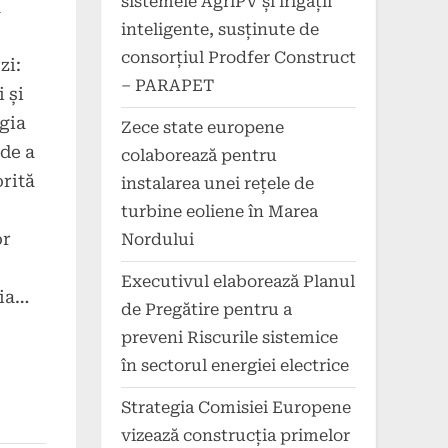
sistemele AgriPV și irigații
a
inteligente, susținute de
consorțiul Prodfer Construct
zi:
– PARAPET
 și
gia
Zece state europene
rde a
colaborează pentru
orită
instalarea unei rețele de
turbine eoliene în Marea
or
Nordului
Executivul elaborează Planul
gia…
de Pregătire pentru a
preveni Riscurile sistemice
în sectorul energiei electrice
Strategia Comisiei Europene
vizează construcția primelor