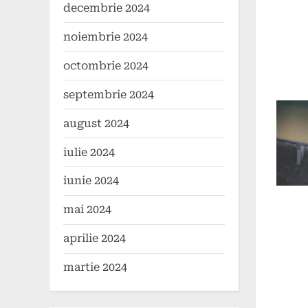
decembrie 2024
Poste
By
7
comun
on
mai
noiembrie 2024
2024
octombrie 2024
septembrie 2024
august 2024
iulie 2024
iunie 2024
mai 2024
aprilie 2024
martie 2024