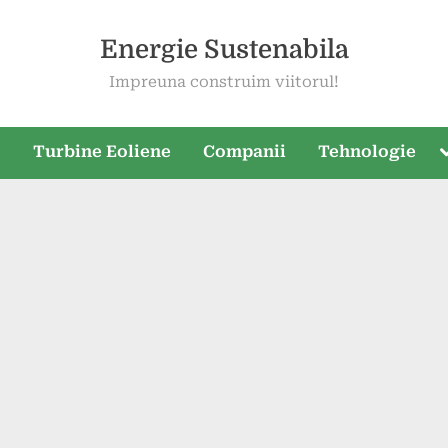
Energie Sustenabila
Impreuna construim viitorul!
T
e
Turbine Eoliene
Companii
Tehnologie
s