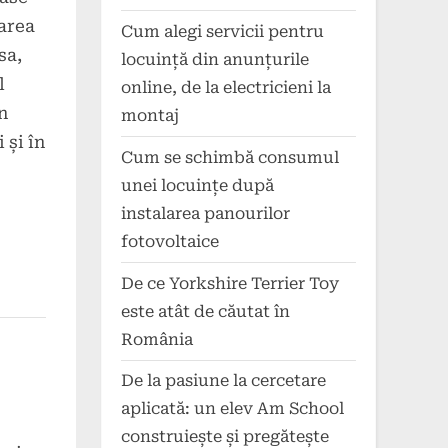
rarea
Cum alegi servicii pentru
sa,
locuință din anunțurile
l
online, de la electricieni la
n
montaj
 și în
Cum se schimbă consumul
unei locuințe după
instalarea panourilor
fotovoltaice
De ce Yorkshire Terrier Toy
este atât de căutat în
România
De la pasiune la cercetare
aplicată: un elev Am School
construiește și pregătește