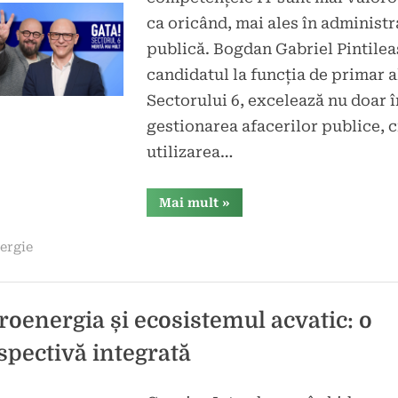
Candidat
ca oricând, mai ales în administ
la
publică. Bogdan Gabriel Pintilea
Primăria
candidatul la funcția de primar a
Sectorului
Sectorului 6, excelează nu doar î
6:
gestionarea afacerilor publice, ci
Maestru
în
utilizarea…
Competențe
Digitale
“Bogdan
Mai mult
»
Gabriel
și
Pintileasa,
Administrare
Candidat
ergie
la
Modernă
Primăria
Sectorului
6:
Maestru
în
roenergia și ecosistemul acvatic: o
Competențe
Digitale
spectivă integrată
și
Administrare
Modernă”