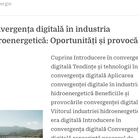
acvatic:
ergie
o
perspectivă
integrată”
vergența digitală în industria
roenergetică: Oportunități și provocă
Cuprins Introducere în converg
d
icat
digitală Tendințe și tehnologii în
convergența digitală Aplicarea
convergenței digitale în industri
hidroenergetică Beneficiile și
provocările convergenței digita
Viitorul industriei hidroenergeti
era digitală Introducere în
convergența digitală Convergen
digitală reprezintă procesul de