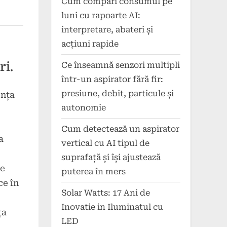
Cum compari consumul pe
luni cu rapoarte AI:
interpretare, abateri și
acțiuni rapide
ri.
Ce înseamnă senzori multipli
într-un aspirator fără fir:
presiune, debit, particule și
ența
autonomie
Cum detectează un aspirator
a
vertical cu AI tipul de
suprafață și își ajustează
le
puterea în mers
ce în
Solar Watts: 17 Ani de
Inovatie in Iluminatul cu
ța
LED