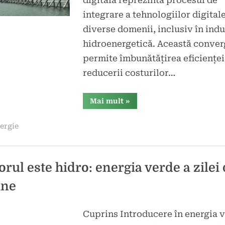
integrare a tehnologiilor digitale
diverse domenii, inclusiv în indu
hidroenergetică. Această conve
permite îmbunătățirea eficienței
reducerii costurilor…
“Convergența
Mai mult
»
digitală
în
industria
ergie
hidroenergetică:
Oportunități
și
provocări.”
torul este hidro: energia verde a zilei
ine
Cuprins Introducere în energia 
d
icat