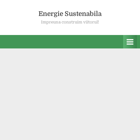
Skip
to
Energie Sustenabila
content
Impreuna construim viitorul!