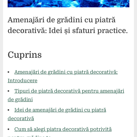
Amenajări de grădini cu piatră
decorativă: Idei și sfaturi practice.
Posted
By
24
comunicat
Cuprins
on
iunie
2024
Amenajări de grădini cu piatră decorativă:
Introducere
Tipuri de piatră decorativă pentru amenajări
de grădini
Idei de amenajări de grădini cu piatră
decorativă
Cum să alegi piatra decorativă potrivită