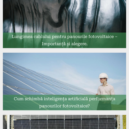
Lungimea cablului pentru panourile fotovoltaice –
Importanță și alegere.
Cum schimbă inteligența artificială performanța
panourilor fotovoltaice?