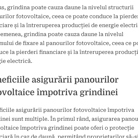
us, grindina poate cauza daune la nivelul structurii
rilor fotovoltaice, ceea ce poate conduce la pierde
ciare și la întreruperea producției de energie electri
emenea, grindina poate cauza daune la nivelul
mului de fixare al panourilor fotovoltaice, ceea ce p
ce la pierderi financiare și la întreruperea producți
ie electrică.
eficiile asigurării panourilor
ovoltaice împotriva grindinei
iciile asigurării panourilor fotovoltaice împotriva
inei sunt multiple. În primul rând, asigurarea panou
oltaice împotriva grindinei poate oferi o protecție
ciară în caz de daună, permițând proprietarilor să-ș