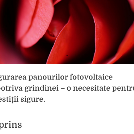
gurarea panourilor fotovoltaice
otriva grindinei – o necesitate pentr
stiții sigure.
d
icat
prins
la
tariu
Asigurarea