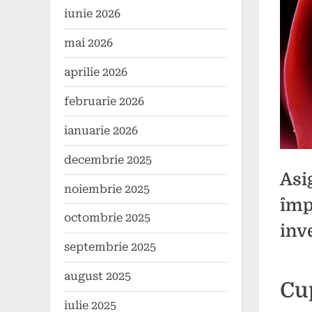
iunie 2026
mai 2026
aprilie 2026
februarie 2026
ianuarie 2026
decembrie 2025
Asi
noiembrie 2025
împ
octombrie 2025
inve
septembrie 2025
august 2025
Poste
By
26
1
comun
Cu
on
mai
comen
iulie 2025