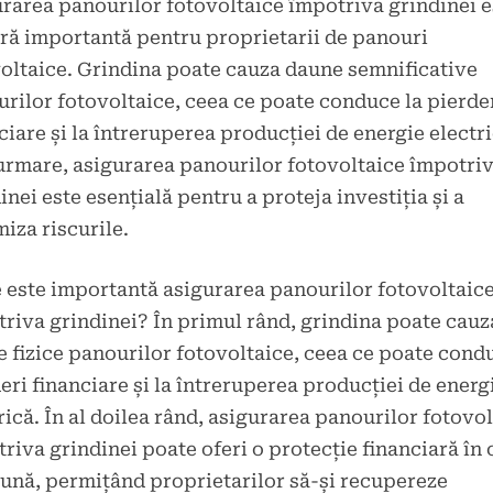
rarea panourilor fotovoltaice împotriva grindinei e
ă importantă pentru proprietarii de panouri
oltaice. Grindina poate cauza daune semnificative
rilor fotovoltaice, ceea ce poate conduce la pierde
ciare și la întreruperea producției de energie electri
urmare, asigurarea panourilor fotovoltaice împotri
inei este esențială pentru a proteja investiția și a
iza riscurile.
 este importantă asigurarea panourilor fotovoltaic
riva grindinei? În primul rând, grindina poate cauz
 fizice panourilor fotovoltaice, ceea ce poate cond
eri financiare și la întreruperea producției de energ
rică. În al doilea rând, asigurarea panourilor fotovo
riva grindinei poate oferi o protecție financiară în 
ună, permițând proprietarilor să-și recupereze