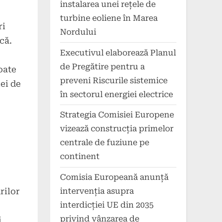
instalarea unei rețele de
turbine eoliene în Marea
ri
Nordului
că.
Executivul elaborează Planul
de Pregătire pentru a
oate
preveni Riscurile sistemice
ei de
în sectorul energiei electrice
Strategia Comisiei Europene
vizează construcția primelor
centrale de fuziune pe
continent
Comisia Europeană anunță
rilor
intervenția asupra
interdicției UE din 2035
privind vânzarea de
i