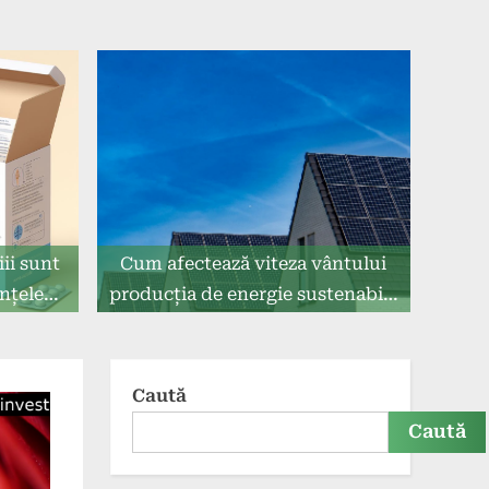
ii sunt
Cum afectează viteza vântului
ințele
producția de energie sustenabilă
sului la
eoliană
Caută
Caută