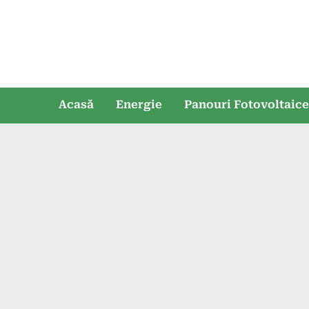
Skip
to
content
Acasă
Energie
Panouri Fotovoltaic