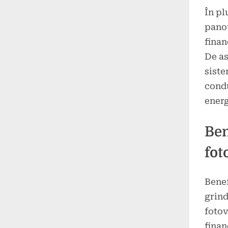
În pl
panou
finan
De as
siste
condu
energ
Ben
fot
Benef
grind
fotov
finan