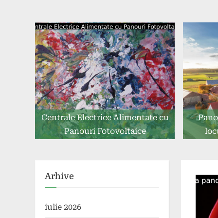
Centrale Electrice Alimentate cu
Pano
Panouri Fotovoltaice
loc
Arhive
iulie 2026