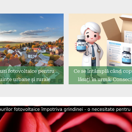
uri fotovoltaice pentru
Ce se întâmplă când copi
uințe urbane și rurale
lăsați în urmă: Consec
dramatice ale lipsei acce
îngrijire.