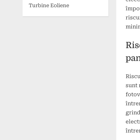
Turbine Eoliene
împot
riscu
minim
Ris
pan
Riscu
sunt 
fotov
între
grind
elect
între