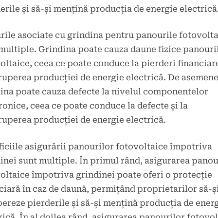
erile și să-și mențină producția de energie electrică
rile asociate cu grindina pentru panourile fotovolt
multiple. Grindina poate cauza daune fizice panouri
oltaice, ceea ce poate conduce la pierderi financiare
ruperea producției de energie electrică. De asemene
ina poate cauza defecte la nivelul componentelor
ronice, ceea ce poate conduce la defecte și la
ruperea producției de energie electrică.
iciile asigurării panourilor fotovoltaice împotriva
inei sunt multiple. În primul rând, asigurarea panou
oltaice împotriva grindinei poate oferi o protecție
ciară în caz de daună, permițând proprietarilor să-ș
ereze pierderile și să-și mențină producția de ener
rică. În al doilea rând, asigurarea panourilor fotovo