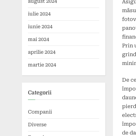
august 2024
Asigu
măsur
iulie 2024
fotov
iunie 2024
panou
finan
mai 2024
Prin 
aprilie 2024
grind
minim
martie 2024
De ce
împot
Categorii
daune
pierd
Companii
elect
împot
Diverse
de da