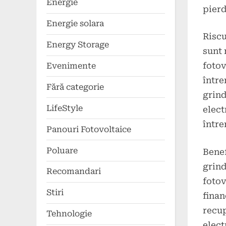
Energie
pierd
Energie solara
Riscu
Energy Storage
sunt 
fotov
Evenimente
între
Fără categorie
grind
LifeStyle
elect
între
Panouri Fotovoltaice
Poluare
Benef
grind
Recomandari
fotov
Stiri
finan
recup
Tehnologie
elect