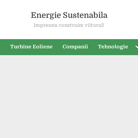
Energie Sustenabila
Impreuna construim viitorul!
T
e
Turbine Eoliene
Companii
Tehnologie
s