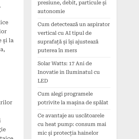
presiune, debit, particule și
.
autonomie
aice
Cum detectează un aspirator
lor
vertical cu AI tipul de
 și la
suprafață și își ajustează
a,
puterea în mers
Solar Watts: 17 Ani de
Inovatie in Iluminatul cu
LED
Cum alegi programele
rilor
potrivite la mașina de spălat
Ce avantaje au uscătoarele
i
cu heat pump: consum mai
gie
mic și protecția hainelor
ltaice