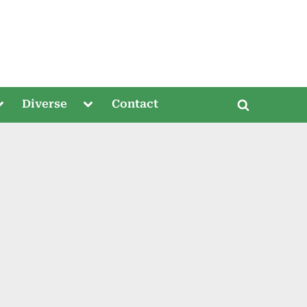
oggle
Toggle
Diverse
Contact
Toggle
ub-
sub-
menu
menu
search
form