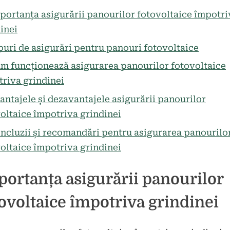
panourilor
portanța asigurării panourilor fotovoltaice împotri
fotovoltaice
inei
împotriva
puri de asigurări pentru panouri fotovoltaice
grindinei
–
m funcționează asigurarea panourilor fotovoltaice
o
riva grindinei
necesitate
antajele și dezavantajele asigurării panourilor
pentru
oltaice împotriva grindinei
investiții
sigure.
ncluzii și recomandări pentru asigurarea panourilo
oltaice împotriva grindinei
ortanța asigurării panourilor
ovoltaice împotriva grindinei