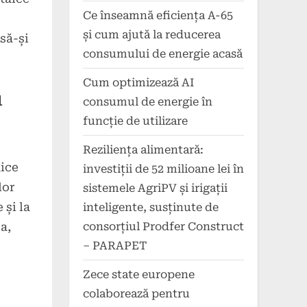
Ce înseamnă eficiența A-65
și cum ajută la reducerea
să-și
consumului de energie acasă
Cum optimizează AI
u
consumul de energie în
funcție de utilizare
Reziliența alimentară:
aice
investiții de 52 milioane lei în
lor
sistemele AgriPV și irigații
 și la
inteligente, susținute de
a,
consorțiul Prodfer Construct
– PARAPET
Zece state europene
colaborează pentru