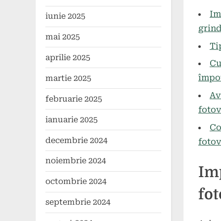
2024
Im
iunie 2025
grind
mai 2025
Ti
aprilie 2025
Cu
împot
martie 2025
Av
februarie 2025
fotov
ianuarie 2025
Co
decembrie 2024
fotov
noiembrie 2024
Imp
octombrie 2024
fot
septembrie 2024