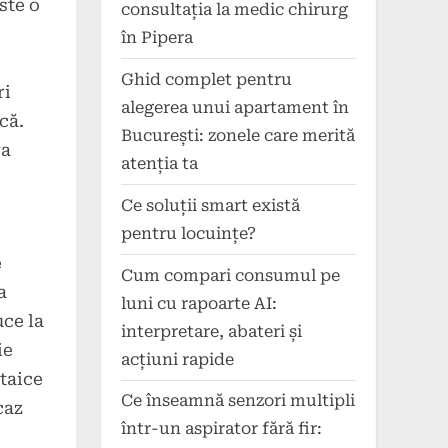
ste o
consultația la medic chirurg
în Pipera
Ghid complet pentru
ri
alegerea unui apartament în
că.
București: zonele care merită
va
atenția ta
Ce soluții smart există
pentru locuințe?
e
Cum compari consumul pe
a
luni cu rapoarte AI:
uce la
interpretare, abateri și
ie
acțiuni rapide
ltaice
Ce înseamnă senzori multipli
caz
într-un aspirator fără fir: