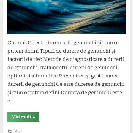
Cuprins Ce este durerea de genunchi și cum o
putem defini Tipuri de durere de genunchi și
factorii de risc Metode de diagnosticare a durerii
de genunchi Tratamentul durerii de genunchi:
opțiuni și alternative Prevenirea și gestionarea
durerii de genunchi Ce este durerea de genunchi
și cum o putem defini Durerea de genunchi este
o…
“Durerea
Mai mult
»
de
genunchi:
cauze,
Stiri