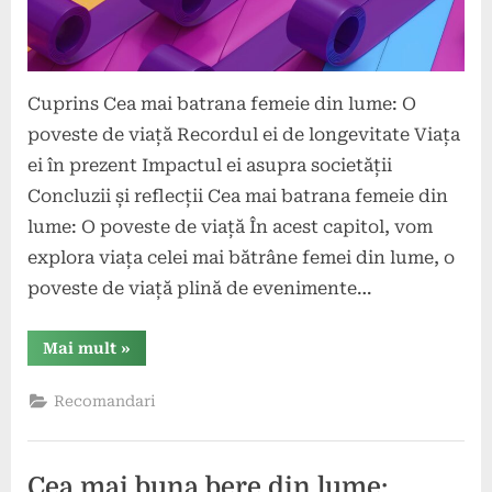
Cuprins Cea mai batrana femeie din lume: O
poveste de viață Recordul ei de longevitate Viața
ei în prezent Impactul ei asupra societății
Concluzii și reflecții Cea mai batrana femeie din
lume: O poveste de viață În acest capitol, vom
explora viața celei mai bătrâne femei din lume, o
poveste de viață plină de evenimente…
“Cea
Mai mult
»
mai
batrana
femeie
Recomandari
din
lume:
O
poveste
de
Cea mai buna bere din lume:
viață”