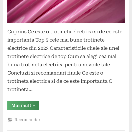
Cuprins Ce este o trotineta electrica si de ce este
importanta Top 5 cele mai bune trotinete
electrice din 2023 Caracteristicile cheie ale unei
trotinete electrice de top Cum sa alegi cea mai
buna trotineta electrica pentru nevoile tale
Concluzii si recomandari finale Ce este o
trotineta electrica si de ce este importanta O
trotineta…
“Cele
Mai mult
»
mai
bune
trotinete
Recomandari
electrice
pentru
nevoile