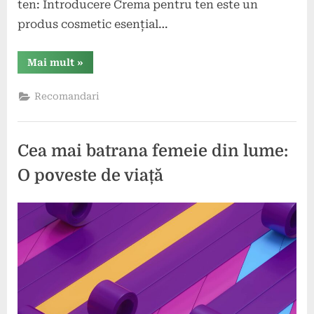
ten: Introducere Crema pentru ten este un
produs cosmetic esențial…
“Cele
Mai mult
»
mai
bune
creme
Recomandari
pentru
tenul
meu”
Cea mai batrana femeie din lume:
O poveste de viață
Posted
By
1
comunicat
on
iulie
2024