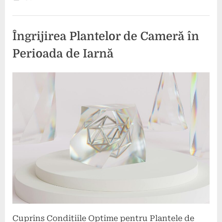
simptome
și
tratament.”
Îngrijirea Plantelor de Cameră în
Perioada de Iarnă
Posted
By
28
comunicat
on
iunie
2024
Cuprins Condițiile Optime pentru Plantele de