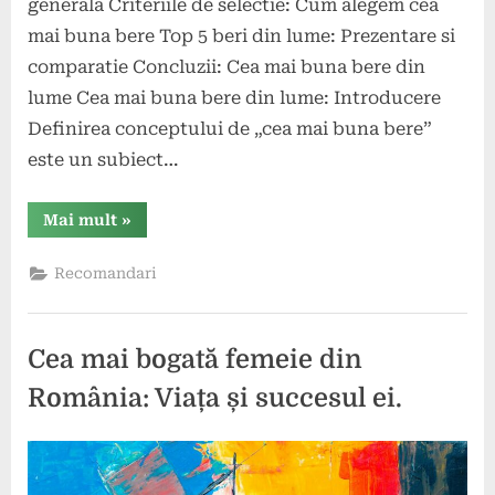
generala Criteriile de selectie: Cum alegem cea
mai buna bere Top 5 beri din lume: Prezentare si
comparatie Concluzii: Cea mai buna bere din
lume Cea mai buna bere din lume: Introducere
Definirea conceptului de „cea mai buna bere”
este un subiect…
“Cea
Mai mult
»
mai
buna
bere
Recomandari
din
lume:
Descoperă
secretul
perfectei
Cea mai bogată femeie din
beri”
România: Viața și succesul ei.
Posted
By
1
comunicat
on
iulie