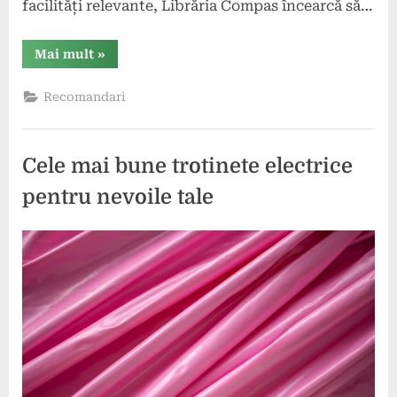
facilități relevante, Librăria Compas încearcă să…
“Librăria
Mai mult
»
Compas
și
Promovarea
Recomandari
Lecturii
în
Rândul
Tinerilor”
Cele mai bune trotinete electrice
pentru nevoile tale
Posted
By
2
comunicat
on
iulie
2024