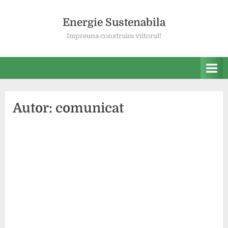
Skip
to
Energie Sustenabila
content
Impreuna construim viitorul!
Autor:
comunicat