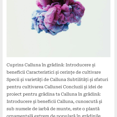
Posted
By
28
comunicat
on
iunie
2024
Cuprins Calluna în grădină: Introducere și
beneficii Caracteristici și cerințe de cultivare
Specii și varietăți de Calluna Subtilități și sfaturi
pentru cultivarea Callunei Concluzii și idei de
proiect pentru grădina ta Calluna în grădină:
Introducere și beneficii Calluna, cunoscută și
sub numele de iarbă de munte, este o plantă
ornamentală extrem de populară în grădinile…