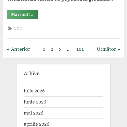
“Cultivarea
Mai mult
»
Callunei
în
grădină:
Stiri
beneficii
și
sfaturi
practice.”
Paginație
Anterior
1
2
3
…
101
Următor
articole
Arhive
iulie 2026
iunie 2026
mai 2026
aprilie 2026