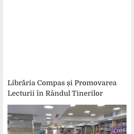
Librăria Compas și Promovarea
Lecturii în Rândul Tinerilor
Posted
By
2
comunicat
on
iulie
2024