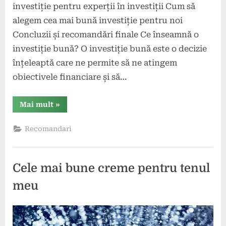
investiție pentru experții în investiții Cum să
alegem cea mai bună investiție pentru noi
Concluzii și recomandări finale Ce înseamnă o
investiție bună? O investiție bună este o decizie
înțeleaptă care ne permite să ne atingem
obiectivele financiare și să…
“Cea
Mai mult
»
mai
bună
investiție
Recomandari
pentru
tine”
Cele mai bune creme pentru tenul
meu
Posted
By
1
comunicat