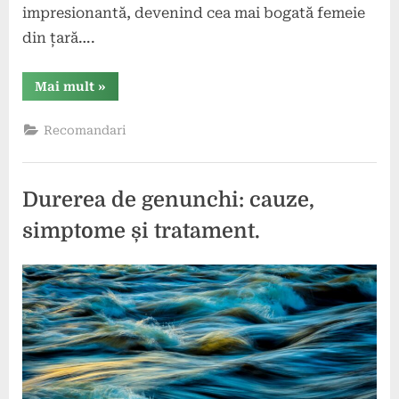
impresionantă, devenind cea mai bogată femeie
din țară….
“Cea
Mai mult
»
mai
bogată
femeie
Recomandari
din
România:
Viața
și
succesul
Durerea de genunchi: cauze,
ei.”
simptome și tratament.
Posted
By
29
comunicat
on
iunie
2024