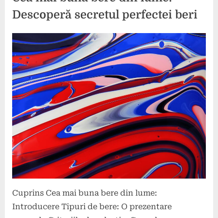
Descoperă secretul perfectei beri
Posted
By
1
comunicat
on
iulie
2024
Cuprins Cea mai buna bere din lume:
Introducere Tipuri de bere: O prezentare