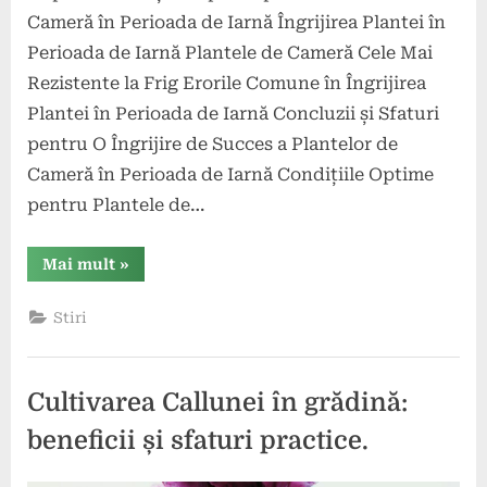
Cameră în Perioada de Iarnă Îngrijirea Plantei în
Perioada de Iarnă Plantele de Cameră Cele Mai
Rezistente la Frig Erorile Comune în Îngrijirea
Plantei în Perioada de Iarnă Concluzii și Sfaturi
pentru O Îngrijire de Succes a Plantelor de
Cameră în Perioada de Iarnă Condițiile Optime
pentru Plantele de…
“Îngrijirea
Mai mult
»
Plantelor
de
Cameră
Stiri
în
Perioada
de
Iarnă”
Cultivarea Callunei în grădină:
beneficii și sfaturi practice.