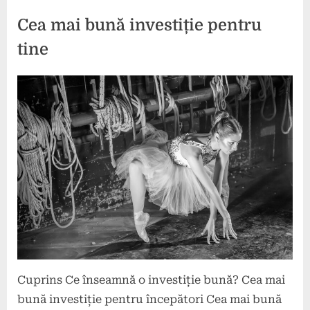
tale”
Cea mai bună investiție pentru
tine
Posted
By
2
comunicat
on
iulie
2024
Cuprins Ce înseamnă o investiție bună? Cea mai
bună investiție pentru începători Cea mai bună