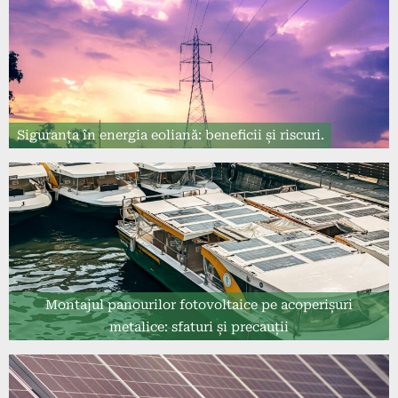
Siguranța în energia eoliană: beneficii și riscuri.
Montajul panourilor fotovoltaice pe acoperișuri
metalice: sfaturi și precauții