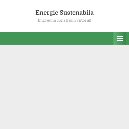
Skip
to
Energie Sustenabila
content
Impreuna construim viitorul!