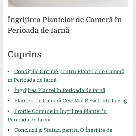
Îngrijirea Plantelor de Cameră în
Perioada de Iarnă
Posted
By
28
comunicat
Cuprins
on
iunie
2024
Condițiile Optime pentru Plantele de Cameră
în Perioada de Iarnă
Îngrijirea Plantei în Perioada de Iarnă
Plantele de Cameră Cele Mai Rezistente la Frig
Erorile Comune în Îngrijirea Plantei în
Perioada de Iarnă
Concluzii și Sfaturi pentru O Îngrijire de