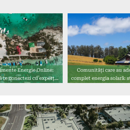
imente Energie Online:
Comunități care au ad
 te conectezi cu experții
complet energia solară: s
din industrie?
caz