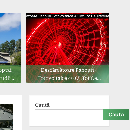
optat
Descărcătoare Panouri
tudii de
Fotovoltaice 450V: Tot Ce
Trebuie Să Știți
Caută
Caută