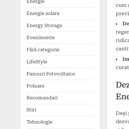
Energie
cum a
previ
Energie solara
De
Energy Storage
regen
Evenimente
ridic
canti
Fără categorie
Im
LifeStyle
curat
Panouri Fotovoltaice
Dez
Poluare
Ene
Recomandari
Stiri
Deși 
dezvo
Tehnologie