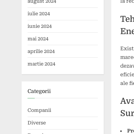
la re
august 2024
iulie 2024
Teh
iunie 2024
Ene
mai 2024
Exist
aprilie 2024
mareo
martie 2024
dezav
efici
ale fi
Categorii
Ava
Companii
Sur
Diverse
Pr