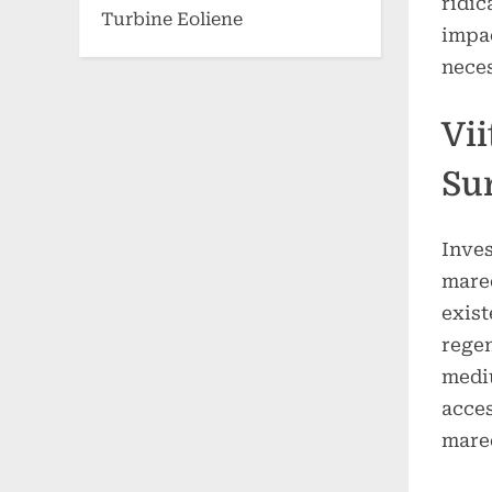
ridic
Turbine Eoliene
impac
neces
Vii
Su
Inves
mareo
exist
regen
mediu
acces
mareo