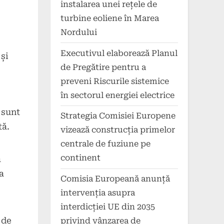
instalarea unei rețele de
turbine eoliene în Marea
Nordului
Executivul elaborează Planul
și
de Pregătire pentru a
preveni Riscurile sistemice
în sectorul energiei electrice
 sunt
Strategia Comisiei Europene
tă.
vizează construcția primelor
centrale de fuziune pe
continent
ă
a
Comisia Europeană anunță
intervenția asupra
interdicției UE din 2035
 de
privind vânzarea de