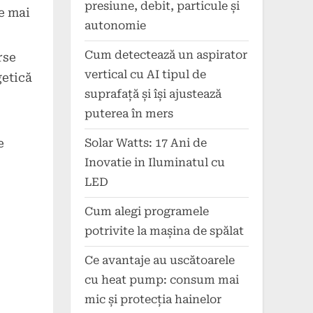
presiune, debit, particule și
te mai
autonomie
Cum detectează un aspirator
rse
vertical cu AI tipul de
getică
suprafață și își ajustează
puterea în mers
e
Solar Watts: 17 Ani de
Inovatie in Iluminatul cu
LED
Cum alegi programele
potrivite la mașina de spălat
Ce avantaje au uscătoarele
cu heat pump: consum mai
mic și protecția hainelor