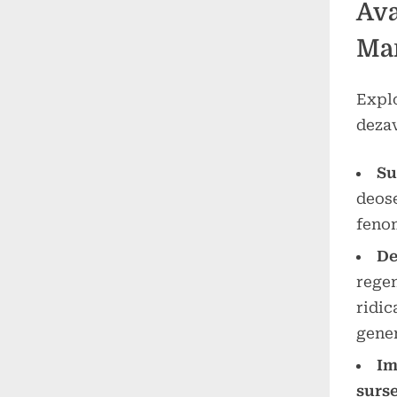
Ava
Ma
Explo
dezav
Su
deose
fenom
De
regen
ridic
gener
Im
surse