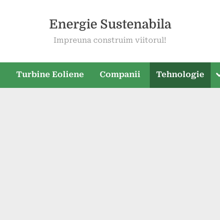
Energie Sustenabila
Impreuna construim viitorul!
T
e
Turbine Eoliene
Companii
Tehnologie
s