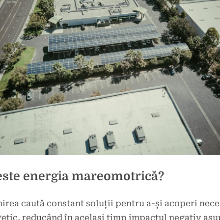
este energia mareomotrică?
rea caută constant soluții pentru a-și acoperi nece
d
etic, reducând în același timp impactul negativ asu