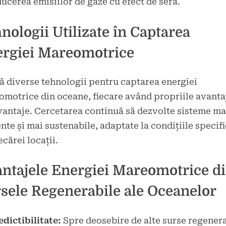
ducerea emisiilor de gaze cu efect de seră.
nologii Utilizate în Captarea
rgiei Mareomotrice
ă diverse tehnologii pentru captarea energiei
motrice din oceane, fiecare având propriile avantaj
antaje. Cercetarea continuă să dezvolte sisteme ma
ente și mai sustenabile, adaptate la condițiile specif
ecărei locații.
ntajele Energiei Mareomotrice d
sele Regenerabile ale Oceanelor
edictibilitate:
Spre deosebire de alte surse regenera