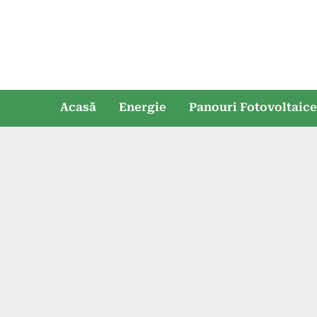
Skip
to
content
Acasă
Energie
Panouri Fotovoltaic