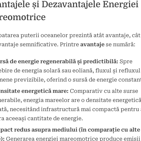
ntajele și Dezavantajele Energiei
reomotrice
atarea puterii oceanelor prezintă atât avantaje, cât 
antaje semnificative. Printre
avantaje
se numără:
rsă de energie regenerabilă și predictibilă:
Spre
bire de energia solară sau eoliană, fluxul și refluxul
ene previzibile, oferind o sursă de energie constan
nsitate energetică mare:
Comparativ cu alte surse
erabile, energia mareelor are o densitate energetic
ată, necesitând infrastructură mai compactă pentru 
a aceeași cantitate de energie.
pact redus asupra mediului (în comparație cu alte
):
Generarea energiei mareomotrice produce emisii