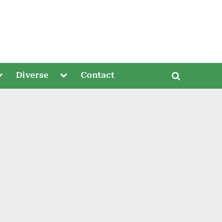
oggle
Toggle
Diverse
Contact
Toggle
ub-
sub-
menu
menu
search
form