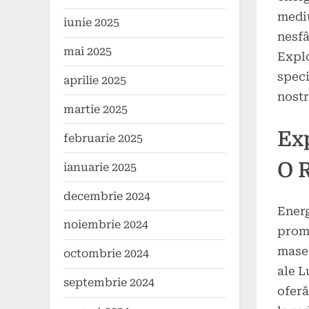
on
aprili
mediu
2025
iunie 2025
nesfâ
mai 2025
Explo
speci
aprilie 2025
nostr
martie 2025
Ex
februarie 2025
O 
ianuarie 2025
decembrie 2024
Energ
noiembrie 2024
promi
masel
octombrie 2024
ale L
septembrie 2024
oferă