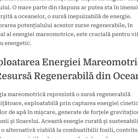
e
lui. O mare parte din răspuns ar putea sta în imens
rșită a oceanelor, o sursă inepuizabilă de energie.
rarea potențialului acestor surse regenerabile, în
al al energiei mareomotrice, este crucială pentru vi
u energetic.
ploatarea Energiei Mareomotri
Resursă Regenerabilă din Ocea
ia mareomotrică reprezintă o sursă regenerabilă
țătoare, exploatabilă prin captarea energiei cinetic
or de apă în mișcare, generate de forțele gravitațio
unii și Soarelui. Această energie curată și sustenabil
 o alternativă viabilă la combustibilii fosili, contrib