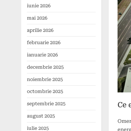
iunie 2026
mai 2026
aprilie 2026
februarie 2026
ianuarie 2026
decembrie 2025
noiembrie 2025
octombrie 2025
Ce 
septembrie 2025
august 2025
Omeni
Poste
By
5
press
iulie 2025
energ