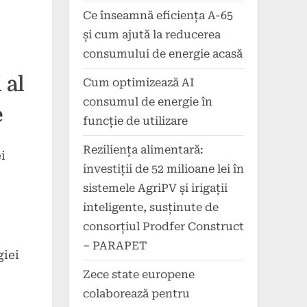
Ce înseamnă eficiența A-65
și cum ajută la reducerea
consumului de energie acasă
 al
Cum optimizează AI
consumul de energie în
e
funcție de utilizare
Reziliența alimentară:
i
investiții de 52 milioane lei în
sistemele AgriPV și irigații
inteligente, susținute de
consorțiul Prodfer Construct
– PARAPET
giei
Zece state europene
colaborează pentru