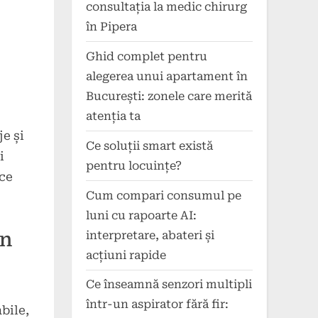
consultația la medic chirurg
în Pipera
Ghid complet pentru
alegerea unui apartament în
București: zonele care merită
atenția ta
e și
Ce soluții smart există
i
pentru locuințe?
ice
Cum compari consumul pe
luni cu rapoarte AI:
interpretare, abateri și
in
acțiuni rapide
Ce înseamnă senzori multipli
într-un aspirator fără fir:
bile,