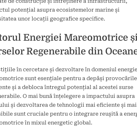
ate de construcție și întreținere a infrastructurii,
tul potențial asupra ecosistemelor marine și
itatea unor locații geografice specifice.
torul Energiei Mareomotrice și
rselor Regenerabile din Ocean
tițiile în cercetare și dezvoltare în domeniul energie
motrice sunt esențiale pentru a depăși provocările
ente și a debloca întregul potențial al acestei surse
erabile. O mai bună înțelegere a impactului asupra
lui și dezvoltarea de tehnologii mai eficiente și mai
ibile sunt cruciale pentru o integrare reușită a ener
motrice în mixul energetic global.