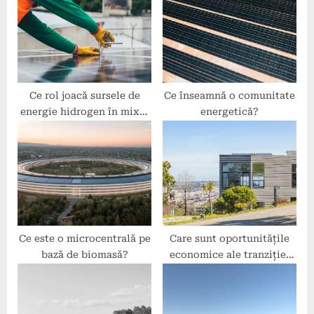
o
t
s
:
t
:
Ce rol joacă sursele de
Ce înseamnă o comunitate
energie hidrogen în mixul
energetică?
energetic sustenabil?
Ce este o microcentrală pe
Care sunt oportunitățile
bază de biomasă?
economice ale tranziției
către energie verde?