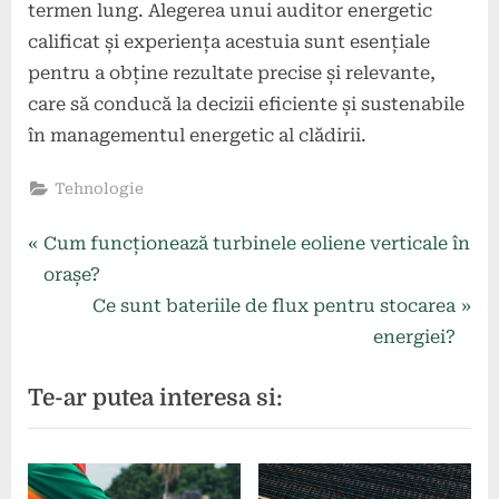
termen lung. Alegerea unui auditor energetic
calificat și experiența acestuia sunt esențiale
pentru a obține rezultate precise și relevante,
care să conducă la decizii eficiente și sustenabile
în managementul energetic al clădirii.
Tehnologie
Navigare
P
Cum funcționează turbinele eoliene verticale în
r
orașe?
în
e
N
Ce sunt bateriile de flux pentru stocarea
articole
v
e
energiei?
i
x
Te-ar putea interesa si:
o
t
u
P
s
o
P
s