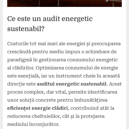
Ce este un audit energetic
sustenabil?
Costurile tot mai mari ale energiei și preocuparea
Posted
By
6
press
crescândă pentru mediu impun o schimbare de
on
decembrie
paradigmă în gestionarea consumului energetic
2024
al clădirilor. Optimizarea consumului de energie
este esențială, iar un instrument cheie în această
direcție este
auditul energetic sustenabil
. Acest
proces complex, dar vital, permite identificarea
unor soluții concrete pentru îmbunătățirea
eficienței energie clădiri
, contribuind atât la
reducerea cheltuielilor, cât și la protejarea
mediului înconjurător.