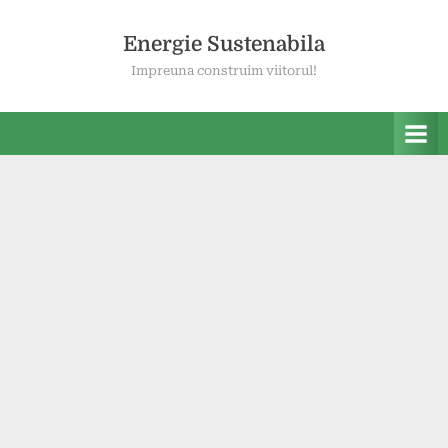
Skip
to
Energie Sustenabila
content
Impreuna construim viitorul!