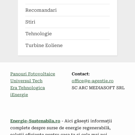
Recomandari
Stiri
Tehnologie
Turbine Eoliene
Panouri Fotovoltaice
Contact
:
Universul Tech
office@e-agentie.ro
Era Tehnologica
SC ARC MEDIASOFT SRL
iEnergie
Energie-Sustenabila.ro
- Aici găsești informații
complete despre surse de energie regenerabilă,
soluții eficiente pentru casa ta și cele mai noi