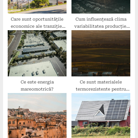
t
:
Care sunt oportunitățile
Cum influențează clima
economice ale tranziției
variabilitatea producției
către energie verde?
de energie regenerabilă?
Ce este energia
Ce sunt materialele
mareomotrică?
termorezistente pentru
panourile solare?