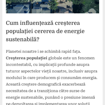
Cum influențează creșterea
populației cererea de energie
sustenabilă?
Planetei noastre i se schimbă rapid fața.
Posted
By
7
press
Creșterea populației
globale este un fenomen
on
februarie
incontestabil, cu implicații profunde asupra
2025
tuturor aspectelor vieții noastre, inclusiv asupra
modului în care producem și consumăm energia.
Această creștere demografică exacerbează
necesitatea de a tranziționa către surse de
energie sustenabile, punând o presiune imensă
pe dezvoltarea și implementarea unor soluții