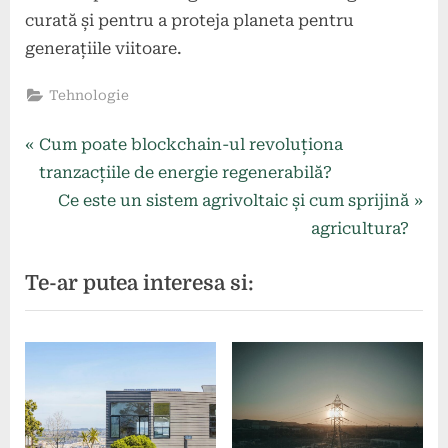
curată și pentru a proteja planeta pentru
generațiile viitoare.
Tehnologie
Navigare
P
Cum poate blockchain-ul revoluționa
r
tranzacțiile de energie regenerabilă?
în
e
N
Ce este un sistem agrivoltaic și cum sprijină
articole
v
e
agricultura?
i
x
Te-ar putea interesa si:
o
t
u
P
s
o
P
s
o
t
s
: