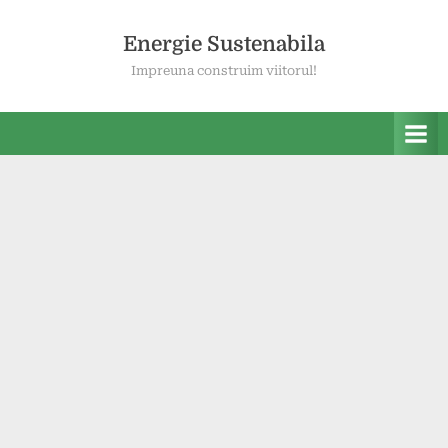
Skip
to
Energie Sustenabila
content
Impreuna construim viitorul!