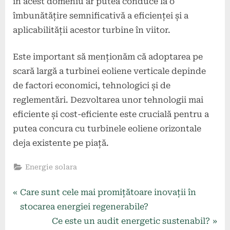
în acest domeniu ar putea conduce la o
îmbunătățire semnificativă a eficienței și a
aplicabilității acestor turbine în viitor.
Este important să menționăm că adoptarea pe
scară largă a turbinei eoliene verticale depinde
de factori economici, tehnologici și de
reglementări. Dezvoltarea unor tehnologii mai
eficiente și cost-eficiente este crucială pentru a
putea concura cu turbinele eoliene orizontale
deja existente pe piață.
Energie solara
Navigare
P
Care sunt cele mai promițătoare inovații în
r
stocarea energiei regenerabile?
în
e
N
Ce este un audit energetic sustenabil?