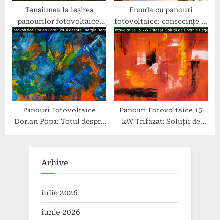
Tensiunea la ieșirea
Frauda cu panouri
panourilor fotovoltaice:
fotovoltaice: consecințe și
aspecte cheie.
prevenire.
Panouri Fotovoltaice
Panouri Fotovoltaice 15
Dorian Popa: Totul despre
kW Trifazat: Soluții de
Energia Regenerabilă
Energie Regenerabilă
Arhive
iulie 2026
iunie 2026