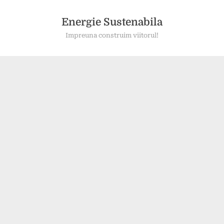
Skip
to
Energie Sustenabila
content
Impreuna construim viitorul!