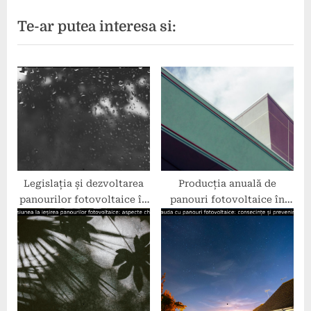
articole
v
e
Te-ar putea interesa si:
i
x
o
t
u
P
s
o
P
s
o
t
s
:
t
:
Legislația și dezvoltarea
Producția anuală de
panourilor fotovoltaice în
panouri fotovoltaice în
România
cifre.