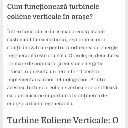
Cum funcționează turbinele
eoliene verticale în orașe?
Într-o lume din ce în ce mai preocupată de
Posted
By
6
press
sustenabilitatea mediului, explorarea unor
on
decembrie
soluții inovatoare pentru producerea de energie
2024
regenerabilă este crucială. Orașele, cu densitatea
lor mare de populație și consum energetic
ridicat, reprezintă un teren fertil pentru
implementarea unor tehnologii noi. Printre
acestea, turbinele eoliene verticale se profilează
ca o promisiune importantă în obținerea de
energie urbană regenerabilă.
Turbine Eoliene Verticale: O