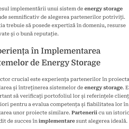
sul implementării unui sistem de
energy storage
de semnificativ de alegerea partenerilor potriviți.
ia trebuie să posede expertiză în domeniu, resurse
ate și o bună reputație.
eriența în Implementarea
temelor de Energy Storage
ctor crucial este experiența partenerilor în proiect
larea și întreținerea sistemelor de
energy storage
. 
tant să verificați portofoliul lor și referințele clienț
iori pentru a evalua competența și fiabilitatea lor în
zarea unor proiecte similare.
Partenerii
cu un istori
it de succes în
implementare
sunt alegerea ideală.