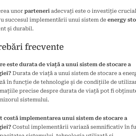
erea unor
parteneri
adecvați este o investiție crucia
u succesul implementării unui sistem de
energy st
ent și durabil.
rebări frecvente
re este durata de viață a unui sistem de stocare a
giei?
Durata de viață a unui sistem de stocare a ener
ză în funcție de tehnologie și de condițiile de utiliza
mațiile precise despre durata de viață pot fi obținut
rnizorul sistemului.
t costă implementarea unui sistem de stocare a
giei?
Costul implementării variază semnificativ în f
pacitatea sistemului, tehnologia utilizată și