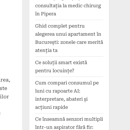
consultația la medic chirurg
în Pipera
Ghid complet pentru
alegerea unui apartament în
București: zonele care merită
atenția ta
Ce soluții smart există
pentru locuințe?
area,
Cum compari consumul pe
Este
luni cu rapoarte AI:
ilor
interpretare, abateri și
acțiuni rapide
c
Ce înseamnă senzori multipli
într-un aspirator fără fir: