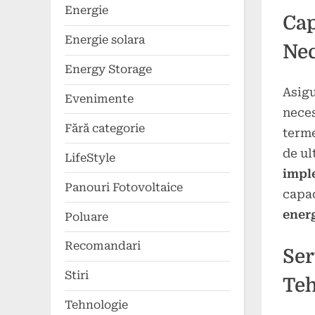
Energie
Cap
Energie solara
Ne
Energy Storage
Asigu
Evenimente
neces
Fără categorie
terme
de ul
LifeStyle
impl
Panouri Fotovoltaice
capac
ener
Poluare
Recomandari
Ser
Stiri
Teh
Tehnologie