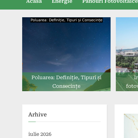
Acasă
Energie
Panouri Fotovoltaic
Poluarea: Definiție, Tipuri și
I
Consecințe
foto
Arhive
iulie 2026