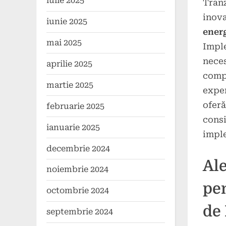
iulie 2025
Tranz
Poste
By
16
press
inova
on
iunie 2025
decem
ener
2024
mai 2025
Imple
neces
aprilie 2025
compe
martie 2025
exper
oferă
februarie 2025
consi
ianuarie 2025
impl
decembrie 2024
Ale
noiembrie 2024
pe
octombrie 2024
de
septembrie 2024