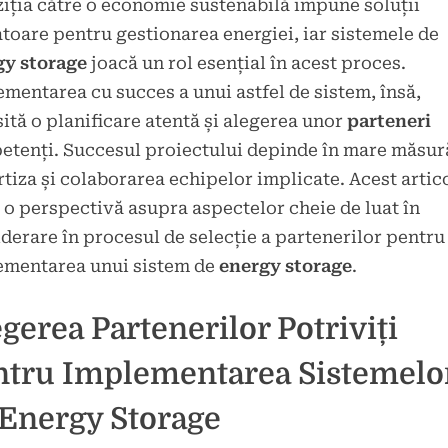
iția către o economie sustenabilă impune soluții
d
toare pentru gestionarea energiei, iar sistemele de
brie
gy storage
joacă un rol esențial în acest proces.
mentarea cu succes a unui astfel de sistem, însă,
ită o planificare atentă și alegerea unor
parteneri
tenți. Succesul proiectului depinde în mare măsur
tiza și colaborarea echipelor implicate. Acest artic
 o perspectivă asupra aspectelor cheie de luat în
derare în procesul de selecție a partenerilor pentru
ementarea unui sistem de
energy storage
.
gerea Partenerilor Potriviți
ntru Implementarea Sistemelo
 Energy Storage