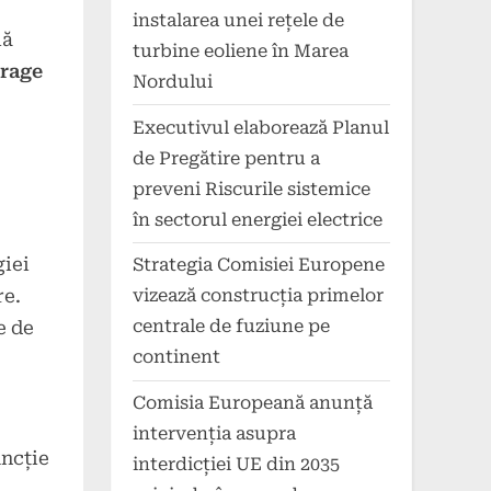
instalarea unei rețele de
lă
turbine eoliene în Marea
orage
Nordului
Executivul elaborează Planul
de Pregătire pentru a
preveni Riscurile sistemice
în sectorul energiei electrice
giei
Strategia Comisiei Europene
re.
vizează construcția primelor
centrale de fuziune pe
e de
continent
Comisia Europeană anunță
intervenția asupra
uncție
interdicției UE din 2035