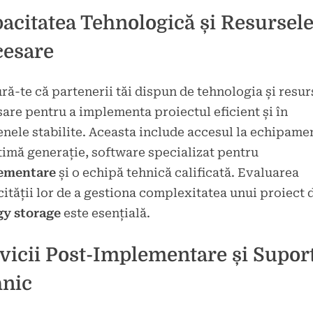
acitatea Tehnologică și Resursel
cesare
ră-te că partenerii tăi dispun de tehnologia și resur
are pentru a implementa proiectul eficient și în
nele stabilite. Aceasta include accesul la echipame
timă generație, software specializat pentru
ementare
și o echipă tehnică calificată. Evaluarea
ității lor de a gestiona complexitatea unui proiect 
gy storage
este esențială.
vicii Post-Implementare și Supor
nic