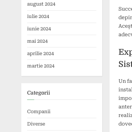
august 2024
Succe
iulie 2024
depin
Aceșt
iunie 2024
adecv
mai 2024
Exp
aprilie 2024
Sis
martie 2024
Un fa
insta
Categorii
impor
anter
Companii
reali
doved
Diverse