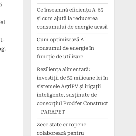
ă
Ce înseamnă eficiența A-65
și cum ajută la reducerea
el
consumului de energie acasă
Cum optimizează AI
t-
consumul de energie în
ng.
funcție de utilizare
Reziliența alimentară:
investiții de 52 milioane lei în
sistemele AgriPV și irigații
u
inteligente, susținute de
consorțiul Prodfer Construct
– PARAPET
Zece state europene
colaborează pentru