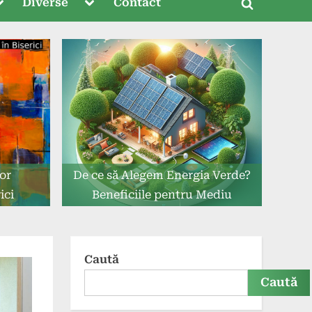
oggle
Toggle
Diverse
Contact
Toggle
ub-
sub-
menu
menu
search
form
or
De ce să Alegem Energia Verde?
ici
Beneficiile pentru Mediu
Caută
Caută