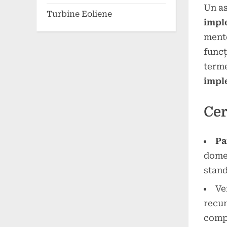
Un as
Turbine Eoliene
impl
mente
funcț
terme
impl
Cer
Pa
dome
stand
Ve
recun
comp