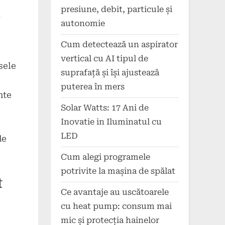
presiune, debit, particule și
e
autonomie
Cum detectează un aspirator
vertical cu AI tipul de
sele
suprafață și își ajustează
puterea în mers
nte
Solar Watts: 17 Ani de
Inovatie in Iluminatul cu
LED
de
Cum alegi programele
potrivite la mașina de spălat
t
Ce avantaje au uscătoarele
cu heat pump: consum mai
mic și protecția hainelor