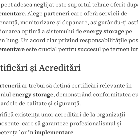
pect adesea neglijat este suportul tehnic oferit dup
ementare
. Alege
parteneri
care oferă servicii de
nanță, monitorizare și depanare, asigurându-ți astf
ionarea optimă a sistemului de
energy storage
pe
n lung. Un acord clar privind responsabilitățile pos
ementare
este crucial pentru succesul pe termen lu
tificări și Acreditări
rtenerii
ar trebui să dețină certificări relevante în
niul
energy storage
, demonstrând conformitatea c
ardele de calitate și siguranță.
rifică existența unor acreditări de la organizații
oscute, care să garanteze profesionalismul și
etența lor în
implementare
.