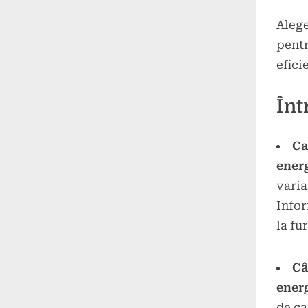
Aleg
pentr
efici
Înt
Ca
ener
varia
Infor
la fu
Câ
ener
de ca