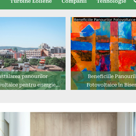
T
e
Turbine Eoliene
Companii
Tehnologie
s
nstalarea panourilor
Beneficiile Panouril
voltaice pentru energie
Fotovoltaice în Biser
sustenabilă