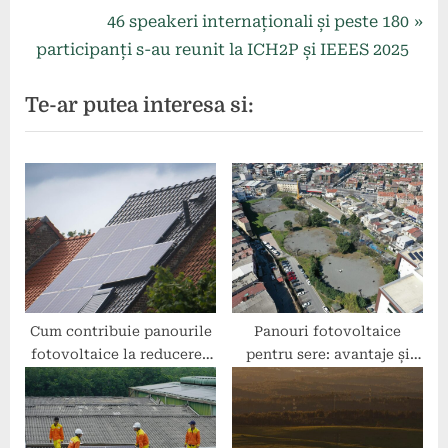
în
e
N
46 speakeri internaționali și peste 180
articole
v
e
participanți s-au reunit la ICH2P și IEEES 2025
i
x
Te-ar putea interesa si:
o
t
u
P
s
o
P
s
o
t
s
:
t
:
Cum contribuie panourile
Panouri fotovoltaice
fotovoltaice la reducerea
pentru sere: avantaje și
efectului de seră?
eficiență