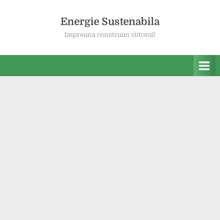
Skip
to
Energie Sustenabila
content
Impreuna construim viitorul!