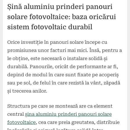
Șină aluminiu prinderi panouri
solare fotovoltaice: baza oricărui
sistem fotovoltaic durabil
Orice investiție în panouri solare începe cu
Posted
By
24
comunicat
promisiunea unor facturi mai mici. Însă, pentru a
on
decembrie
le obține, este necesară o instalare solidă și
2025
durabilă. Panourile, oricât de performante ar fi,
depind de modul în care sunt fixate pe acoperiș
sau pe sol, de felul în care rezistă la vânt, zăpadă
și trecerea anilor.
Structura pe care se montează are ca element
central
șina aluminiu prinderi panouri solare
fotovoltaice
, cea care preia greutatea, distribuie