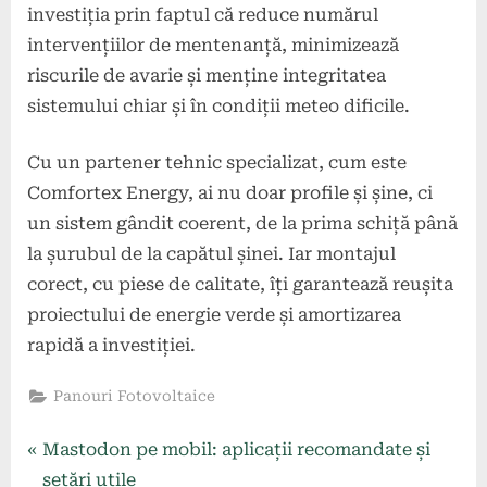
investiția prin faptul că reduce numărul
intervențiilor de mentenanță, minimizează
riscurile de avarie și menține integritatea
sistemului chiar și în condiții meteo dificile.
Cu un partener tehnic specializat, cum este
Comfortex Energy, ai nu doar profile și șine, ci
un sistem gândit coerent, de la prima schiță până
la șurubul de la capătul șinei. Iar montajul
corect, cu piese de calitate, îți garantează reușita
proiectului de energie verde și amortizarea
rapidă a investiției.
Panouri Fotovoltaice
Navigare
P
Mastodon pe mobil: aplicații recomandate și
r
setări utile