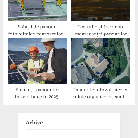
Soluții de panouri
Costurile și frecvența
fotovoltaice pentru rulote:
mentenanței panourilor
ce să alegi?
fotovoltaice
Eficiența panourilor
Panourile fotovoltaice cu
fotovoltaice în 2025:
celule organice: ce sunt și
prognoze și inovații
ce avantaje au
Arhive