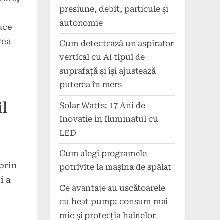
presiune, debit, particule și
autonomie
uce
rea
Cum detectează un aspirator
vertical cu AI tipul de
suprafață și își ajustează
puterea în mers
il
Solar Watts: 17 Ani de
Inovatie in Iluminatul cu
LED
Cum alegi programele
prin
potrivite la mașina de spălat
i a
Ce avantaje au uscătoarele
cu heat pump: consum mai
mic și protecția hainelor