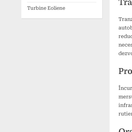
Tra
Turbine Eoliene
Tranz
autob
reduc
neces
dezvo
Pro
Încur
mersu
infra
rutie