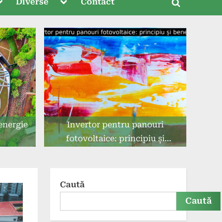
oggle
Toggle
Diverse
Contact
Toggle
ub-
sub-
menu
menu
search
form
energie
Invertor pentru panouri
fotovoltaice: principiu și
beneficii.
Caută
Caută