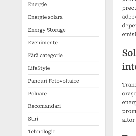
Energie
precu
adecv
Energie solara
depen
Energy Storage
emisi
Evenimente
Sol
Fără categorie
int
LifeStyle
Panouri Fotovoltaice
Trans
orașe
Poluare
energ
Recomandari
promo
Stiri
altor
Tehnologie