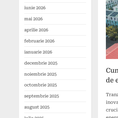
iunie 2026
mai 2026
aprilie 2026
februarie 2026
ianuarie 2026
decembrie 2025
Cum
noiembrie 2025
de 
octombrie 2025
Tranz
septembrie 2025
Poste
By
22
press
inova
on
ianuar
august 2025
cruci
2025
energ