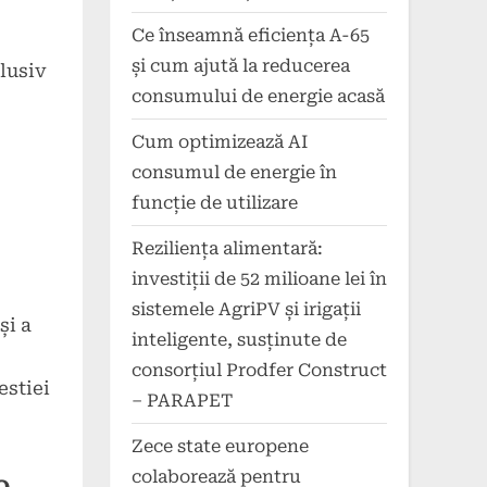
Ce înseamnă eficiența A-65
și cum ajută la reducerea
clusiv
consumului de energie acasă
Cum optimizează AI
consumul de energie în
funcție de utilizare
Reziliența alimentară:
investiții de 52 milioane lei în
sistemele AgriPV și irigații
și a
inteligente, susținute de
consorțiul Prodfer Construct
estiei
– PARAPET
Zece state europene
colaborează pentru