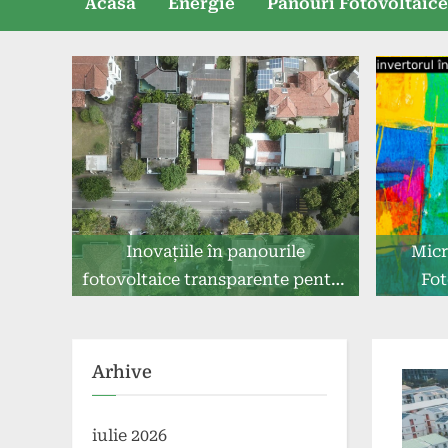
Acasă
Energie
Panouri Fotovoltaic
Inovațiile în panourile
Micr
fotovoltaice transparente pentru
Fot
ferestre
Arhive
iulie 2026