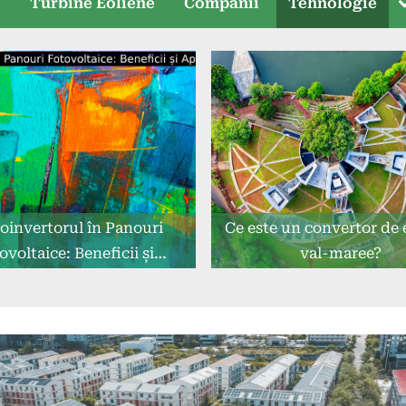
T
e
Turbine Eoliene
Companii
Tehnologie
s
oinvertorul în Panouri
Ce este un convertor de 
ovoltaice: Beneficii și
val-maree?
Aplicații