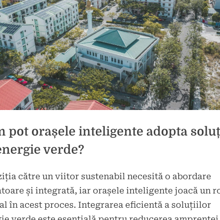
 pot orașele inteligente adopta soluț
energie verde?
iția către un viitor sustenabil necesită o abordare
d
toare și integrată, iar orașele inteligente joacă un r
ie
al în acest proces. Integrarea eficientă a soluțiilor
ie verde este esențială pentru reducerea amprentei