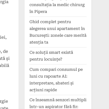
ergia
consultația la medic chirurg
în Pipera
Ghid complet pentru
alegerea unui apartament în
București: zonele care merită
iei,
atenția ta
, de
Ce soluții smart există
tă și
pentru locuințe?
abilă
Cum compari consumul pe
luni cu rapoarte AI:
interpretare, abateri și
acțiuni rapide
Ce înseamnă senzori multipli
rgie
într-un aspirator fără fir:
vate,