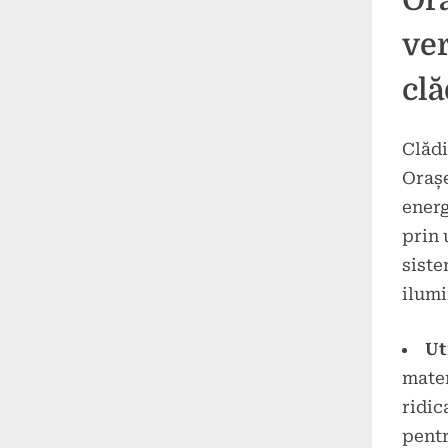
Ora
ver
clă
Clădi
Orașe
energ
prin 
siste
ilumi
Ut
mater
ridic
pentr