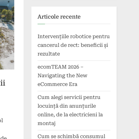
Articole recente
Intervențiile robotice pentru
cancerul de rect: beneficii și
rezultate
ecomTEAM 2026 –
Navigating the New
ii
eCommerce Era
Cum alegi servicii pentru
locuință din anunțurile
online, de la electricieni la
ol
montaj
Cum se schimbă consumul
 de