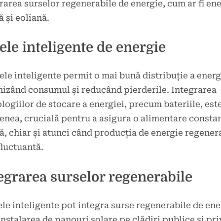
rarea surselor regenerabile de energie, cum ar fi en
ă și eoliană.
ele inteligente de energie
ele inteligente permit o mai bună distribuție a energ
izând consumul și reducând pierderile. Integrarea
logiilor de stocare a energiei, precum bateriile, este
nea, crucială pentru a asigura o alimentare constan
lă, chiar și atunci când producția de energie regener
fluctuantă.
egrarea surselor regenerabile
le inteligente pot integra surse regenerabile de ene
instalarea de panouri solare pe clădiri publice și pri