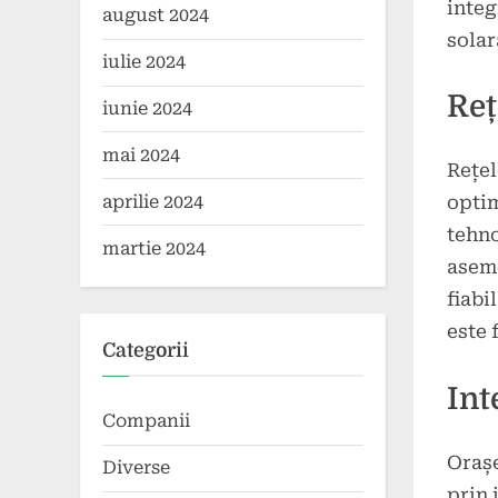
integ
august 2024
solar
iulie 2024
Reț
iunie 2024
mai 2024
Rețel
aprilie 2024
optim
tehno
martie 2024
aseme
fiabi
este 
Categorii
Int
Companii
Orașe
Diverse
prin 