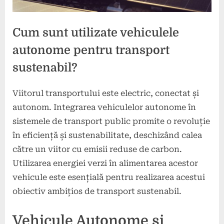
Cum sunt utilizate vehiculele
autonome pentru transport
sustenabil?
Viitorul transportului este electric, conectat și
Posted
By
13
press
autonom. Integrarea vehiculelor autonome în
on
mai
sistemele de transport public promite o revoluție
2025
în eficiență și sustenabilitate, deschizând calea
către un viitor cu emisii reduse de carbon.
Utilizarea energiei verzi în alimentarea acestor
vehicule este esențială pentru realizarea acestui
obiectiv ambițios de transport sustenabil.
Vehicule Autonome și