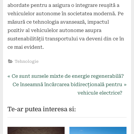
abordate pentru a asigura o integrare reușită a
vehiculelor autonome în societatea modernă. Pe
măsură ce tehnologia avansează, impactul
pozitiv al vehiculelor autonome asupra
sustenabilității transportului va deveni din ce în
ce mai evident.
Tehnologie
Navigare
P
Ce sunt sursele mixte de energie regenerabilă?
r
N
Ce înseamnă încărcarea bidirecțională pentru
în
e
e
vehicule electrice?
articole
v
x
Te-ar putea interesa si:
i
t
o
P
u
o