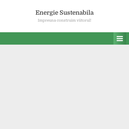
Skip
to
Energie Sustenabila
content
Impreuna construim viitorul!