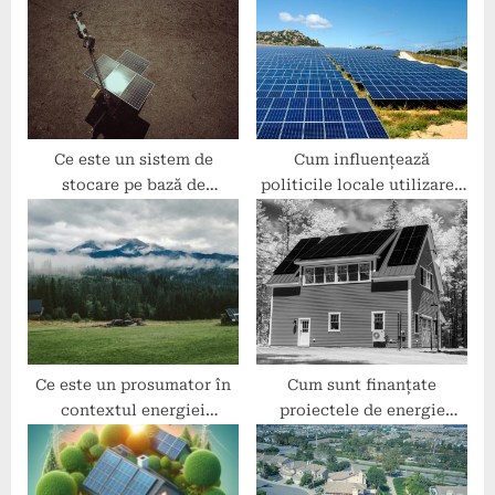
s
s
P
t
o
:
s
t
:
Ce este un sistem de
Cum influențează
stocare pe bază de
politicile locale utilizarea
hidrogen?
energiei regenerabile?
Ce este un prosumator în
Cum sunt finanțate
contextul energiei
proiectele de energie
sustenabile?
regenerabilă la scară
mică?