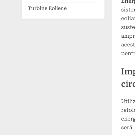
Ener
Turbine Eoliene
siste
eolia
suste
ampre
acest
pentr
Imp
cir
Utili
refol
energ
seră.