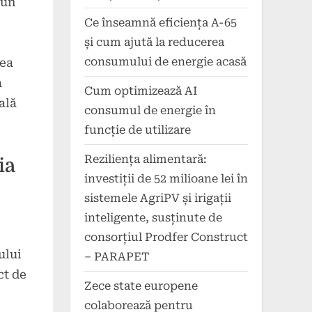
 un
Ce înseamnă eficiența A-65
și cum ajută la reducerea
consumului de energie acasă
rea
a
Cum optimizează AI
ală
consumul de energie în
funcție de utilizare
Reziliența alimentară:
ia
investiții de 52 milioane lei în
sistemele AgriPV și irigații
inteligente, susținute de
consorțiul Prodfer Construct
ului
– PARAPET
ct de
Zece state europene
colaborează pentru