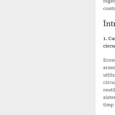
regen
contr
Înt
1. Ca
circu
Econo
arunc
utili
circu
reuti
siste
timp 