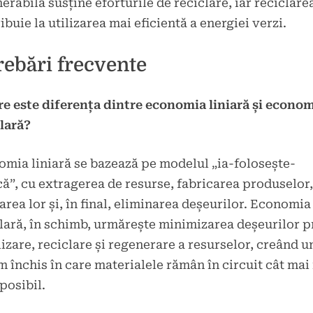
erabilă susține eforturile de reciclare, iar reciclare
ibuie la utilizarea mai eficientă a energiei verzi.
rebări frecvente
re este diferența dintre economia liniară și econo
lară?
mia liniară se bazează pe modelul „ia-folosește-
ă”, cu extragerea de resurse, fabricarea produselor,
zarea lor și, în final, eliminarea deșeurilor. Economia
lară, în schimb, urmărește minimizarea deșeurilor p
lizare, reciclare și regenerare a resurselor, creând u
m închis în care materialele rămân în circuit cât mai
posibil.