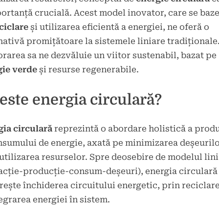
brie
ortanță crucială. Acest model inovator, care se baz
ciclare
și utilizarea eficientă a energiei, ne oferă o
nativă promițătoare la sistemele liniare tradiționale
rarea sa ne dezvăluie un viitor sustenabil, bazat pe
gie verde
și resurse regenerabile.
este energia circulară?
ia circulară
reprezintă o abordare holistică a produ
nsumului de energie, axată pe minimizarea deșeurilo
utilizarea resurselor. Spre deosebire de modelul lini
acție-producție-consum-deșeuri), energia circulară
ește închiderea circuitului energetic, prin reciclare
egrarea energiei în sistem.