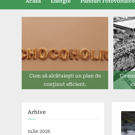
Acasă
Energie
Panouri Fotovoltaic
Cum să alcătuiești un plan de
Ce sun
conținut eficient.
c
Arhive
iulie 2026