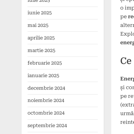
iulie 2025
on
decem
o imp
2024
iunie 2025
pe
re
alter
mai 2025
Explo
aprilie 2025
ener
martie 2025
Ce 
februarie 2025
ianuarie 2025
Energ
și co
decembrie 2024
pe re
noiembrie 2024
(extr
octombrie 2024
urmăr
reint
septembrie 2024