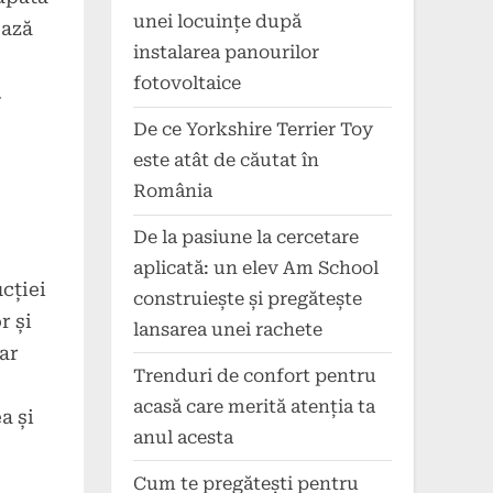
unei locuințe după
ează
instalarea panourilor
fotovoltaice
.
De ce Yorkshire Terrier Toy
este atât de căutat în
România
De la pasiune la cercetare
aplicată: un elev Am School
cției
construiește și pregătește
r și
lansarea unei rachete
ar
Trenduri de confort pentru
acasă care merită atenția ta
a și
anul acesta
Cum te pregătești pentru