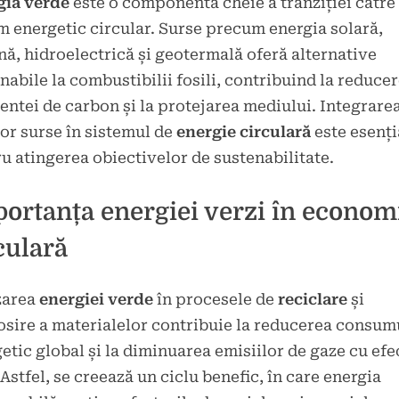
gia verde
este o componentă cheie a tranziției către
m energetic circular. Surse precum energia solară,
nă, hidroelectrică și geotermală oferă alternative
nabile la combustibilii fosili, contribuind la reduce
ntei de carbon și la protejarea mediului. Integrare
or surse în sistemul de
energie circulară
este esenți
u atingerea obiectivelor de sustenabilitate.
ortanța energiei verzi în econom
culară
zarea
energiei verde
în procesele de
reciclare
și
osire a materialelor contribuie la reducerea consum
etic global și la diminuarea emisiilor de gaze cu efe
 Astfel, se creează un ciclu benefic, în care energia