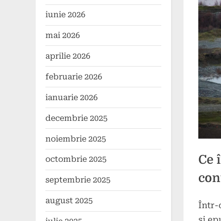
iunie 2026
mai 2026
aprilie 2026
februarie 2026
ianuarie 2026
decembrie 2025
noiembrie 2025
Ce 
octombrie 2025
con
septembrie 2025
august 2025
Într-
Poste
By
8
press
și ep