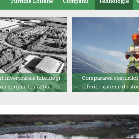
T
e
Turbine Eoliene
Companii
Tehnologie
s
t invertoarele hibride și
Compararea costurilor 
um sprijină tranziția
diferite sisteme de sto
energetică?
energiei