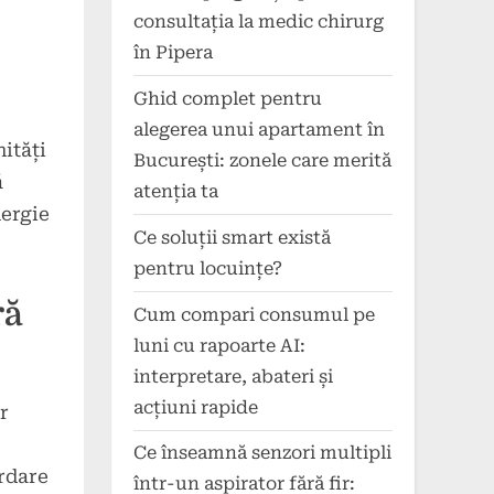
consultația la medic chirurg
în Pipera
Ghid complet pentru
alegerea unui apartament în
ități
București: zonele care merită
ă
atenția ta
nergie
Ce soluții smart există
pentru locuințe?
ră
Cum compari consumul pe
luni cu rapoarte AI:
interpretare, abateri și
acțiuni rapide
r
Ce înseamnă senzori multipli
ordare
într-un aspirator fără fir: