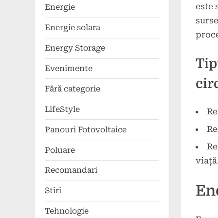
este 
Energie
surse
Energie solara
proce
Energy Storage
Tip
Evenimente
cir
Fără categorie
LifeStyle
Re
Re
Panouri Fotovoltaice
Re
Poluare
viață
Recomandari
Ene
Stiri
Tehnologie