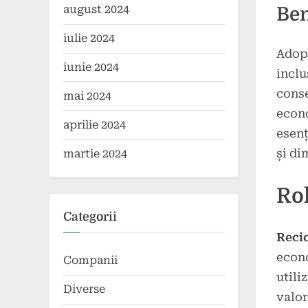
august 2024
Ben
iulie 2024
Adopt
iunie 2024
inclu
conse
mai 2024
econ
aprilie 2024
esenț
și di
martie 2024
Rol
Categorii
Reci
econo
Companii
utili
Diverse
valor