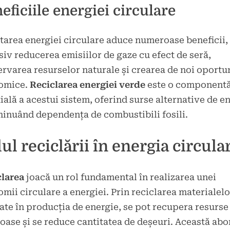
eficiile energiei circulare
area energiei circulare aduce numeroase beneficii,
siv reducerea emisiilor de gaze cu efect de seră,
rvarea resurselor naturale și crearea de noi oportun
omice.
Reciclarea energiei verde
este o component
ială a acestui sistem, oferind surse alternative de e
minuând dependența de combustibili fosili.
ul reciclării în energia circula
clarea
joacă un rol fundamental în realizarea unei
mii circulare a energiei. Prin reciclarea materialelo
zate în producția de energie, se pot recupera resurse
oase și se reduce cantitatea de deșeuri. Această ab