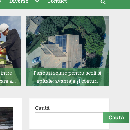
oggle
Toggle
Diverse
Contact
Toggle
ub-
sub-
menu
menu
search
form
între
Panouri solare pentru școli și
care a
spitale: avantaje și costuri
Caută
Caută