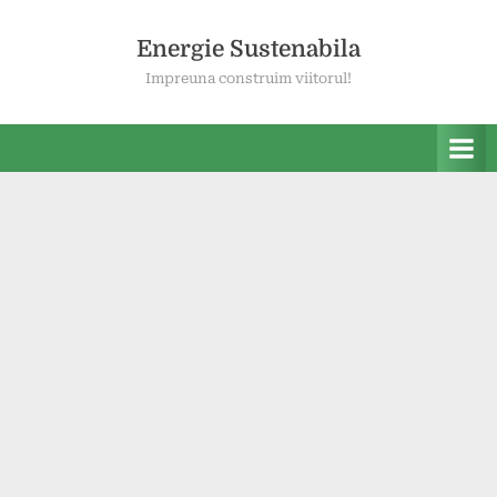
Skip
to
Energie Sustenabila
content
Impreuna construim viitorul!