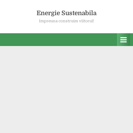
Skip
to
Energie Sustenabila
content
Impreuna construim viitorul!