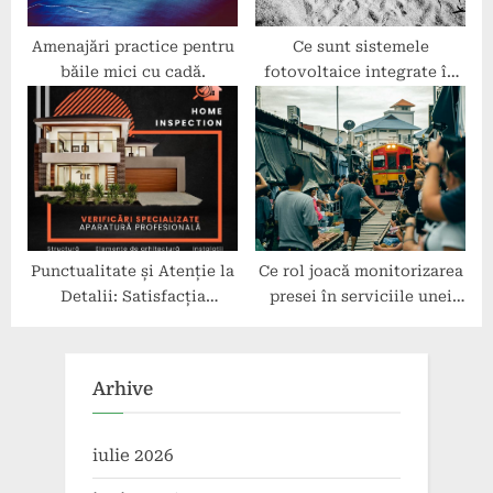
Amenajări practice pentru
Ce sunt sistemele
băile mici cu cadă.
fotovoltaice integrate în
arhitectură?
Punctualitate și Atenție la
Ce rol joacă monitorizarea
Detalii: Satisfacția
presei în serviciile unei
Clienților cu Serviciile
agenții de comunicare?
Home Planning
Arhive
iulie 2026