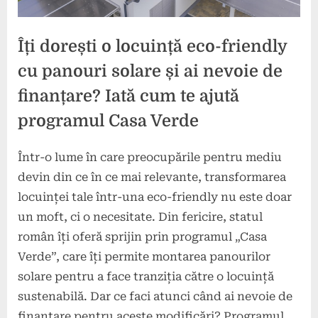
Îți dorești o locuință eco-friendly
cu panouri solare și ai nevoie de
finanțare? Iată cum te ajută
programul Casa Verde
Într-o lume în care preocupările pentru mediu
Posted
By
20
sc
devin din ce în ce mai relevante, transformarea
on
septembrie
locuinței tale într-una eco-friendly nu este doar
2024
un moft, ci o necesitate. Din fericire, statul
român îți oferă sprijin prin programul „Casa
Verde”, care îți permite montarea panourilor
solare pentru a face tranziția către o locuință
sustenabilă. Dar ce faci atunci când ai nevoie de
finanțare pentru aceste modificări? Programul