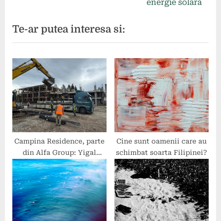
articole
v
e
energie solară
i
x
Te-ar putea interesa si:
o
t
u
P
s
o
P
s
o
t
s
:
t
:
Campina Residence, parte
Cine sunt oamenii care au
din Alfa Group: Yigal
schimbat soarta Filipinei?
Zohar despre importanța
unui management eficient
al proiectului