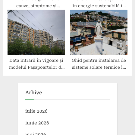
cauze, simptome și
în energie sustenabilă în
tratament.
gospodăria ta
Data intrării în vigoare și
Ghid pentru instalarea de
modelul Pașapoartelor de
sisteme solare termice în
renovare a clădirilor care
locuințe
vor fi folosite în România
Arhive
iulie 2026
iunie 2026
mai 2026