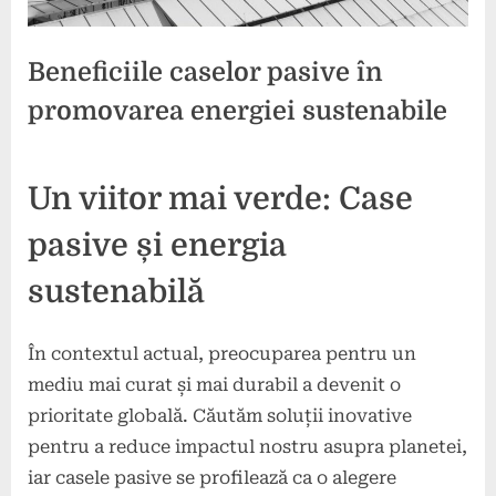
Beneficiile caselor pasive în
promovarea energiei sustenabile
Posted
By
11
press
Un viitor mai verde: Case
on
noiembrie
2024
pasive și energia
sustenabilă
În contextul actual, preocuparea pentru un
mediu mai curat și mai durabil a devenit o
prioritate globală. Căutăm soluții inovative
pentru a reduce impactul nostru asupra planetei,
iar casele pasive se profilează ca o alegere