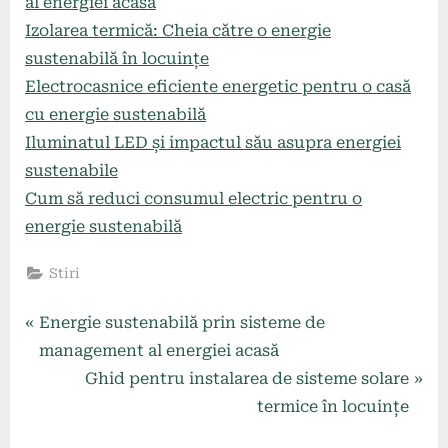
al energiei acasă
Izolarea termică: Cheia către o energie
sustenabilă în locuințe
Electrocasnice eficiente energetic pentru o casă
cu energie sustenabilă
Iluminatul LED și impactul său asupra energiei
sustenabile
Cum să reduci consumul electric pentru o
energie sustenabilă
Stiri
Navigare
P
Energie sustenabilă prin sisteme de
r
management al energiei acasă
în
e
N
Ghid pentru instalarea de sisteme solare
articole
v
e
termice în locuințe
i
x