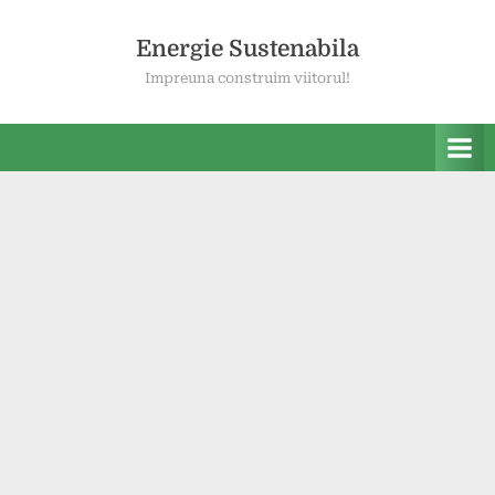
Skip
to
Energie Sustenabila
content
Impreuna construim viitorul!