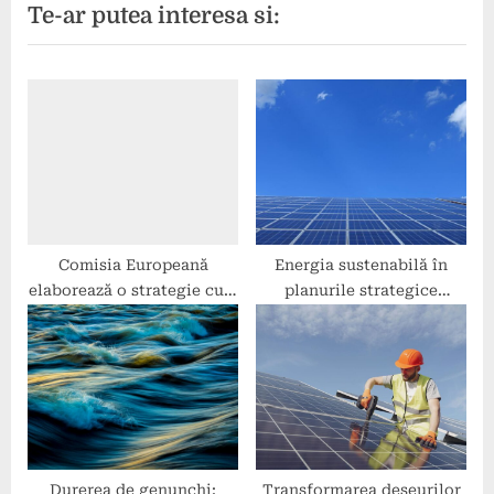
Te-ar putea interesa si:
o
t
u
P
s
o
P
s
o
t
s
:
t
:
Comisia Europeană
Energia sustenabilă în
elaborează o strategie cu 7
planurile strategice
acțiuni destinate
naționale
micșorării preţurilor la
energie
Durerea de genunchi:
Transformarea deșeurilor