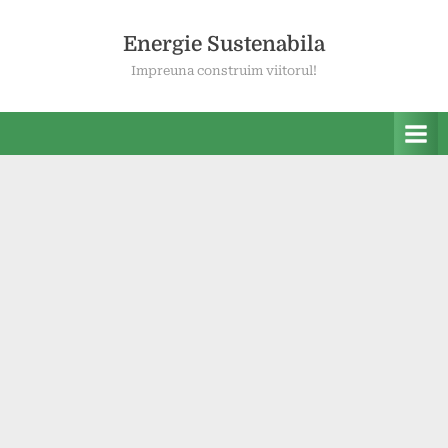
Skip
to
Energie Sustenabila
content
Impreuna construim viitorul!