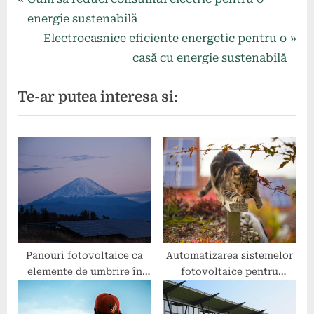
Navigare
r
energie sustenabilă
în
e
N
Electrocasnice eficiente energetic pentru o
articole
v
e
casă cu energie sustenabilă
i
x
Te-ar putea interesa si:
o
t
u
P
s
o
P
s
o
t
s
:
t
:
Panouri fotovoltaice ca
Automatizarea sistemelor
elemente de umbrire în
fotovoltaice pentru
arhitectură
eficiență maximă