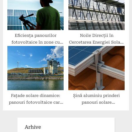
Eficiența panourilor
Noile Direcții în
fotovoltaice în zone cu
Cercetarea Energiei Solare
soare limitat
Fotovoltaice
Fațade solare dinamice:
Șină aluminiu prinderi
panouri fotovoltaice care
panouri solare
urmăresc soarele
fotovoltaice: baza oricărui
sistem fotovoltaic durabil
Arhive