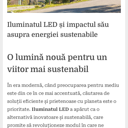
Iluminatul LED și impactul său
asupra energiei sustenabile
Posted
By
11
press
O lumină nouă pentru un
on
noiembrie
2024
viitor mai sustenabil
În era modernă, când preocuparea pentru mediu
este din ce în ce mai accentuată, căutarea de
soluții eficiente și prietenoase cu planeta este o
prioritate.
Iluminatul LED
a apărut ca o
alternativă inovatoare și sustenabilă, care
promite să revoluționeze modul în care ne