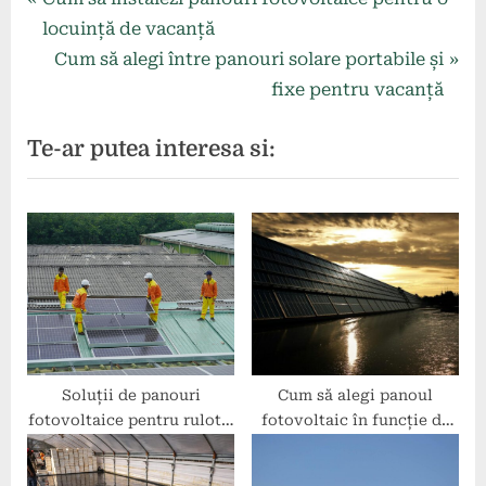
Navigare
r
locuință de vacanță
în
e
N
Cum să alegi între panouri solare portabile și
articole
v
e
fixe pentru vacanță
i
x
Te-ar putea interesa si:
o
t
u
P
s
o
P
s
o
t
s
:
t
:
Soluții de panouri
Cum să alegi panoul
fotovoltaice pentru rulote:
fotovoltaic în funcție de
ce să alegi?
tipul de locuință