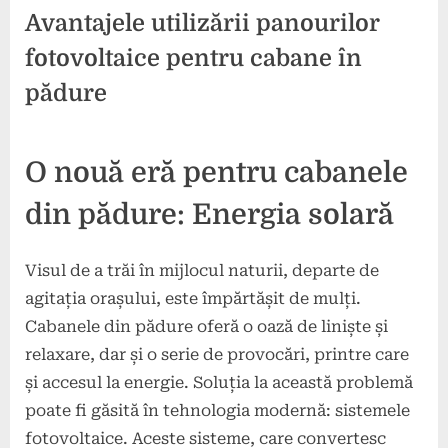
Avantajele utilizării panourilor
fotovoltaice pentru cabane în
pădure
Posted
By
4
press
O nouă eră pentru cabanele
on
noiembrie
2024
din pădure: Energia solară
Visul de a trăi în mijlocul naturii, departe de
agitația orașului, este împărtășit de mulți.
Cabanele din pădure oferă o oază de liniște și
relaxare, dar și o serie de provocări, printre care
și accesul la energie. Soluția la această problemă
poate fi găsită în tehnologia modernă: sistemele
fotovoltaice. Aceste sisteme, care convertesc