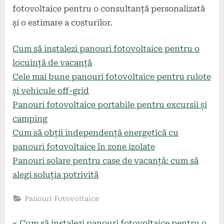
fotovoltaice pentru o consultanță personalizată
și o estimare a costurilor.
Cum să instalezi panouri fotovoltaice pentru o
locuință de vacanță
Cele mai bune panouri fotovoltaice pentru rulote
și vehicule off-grid
Panouri fotovoltaice portabile pentru excursii și
camping
Cum să obții independență energetică cu
panouri fotovoltaice în zone izolate
Panouri solare pentru case de vacanță: cum să
alegi soluția potrivită
Panouri Fotovoltaice
P
Cum să instalezi panouri fotovoltaice pentru o