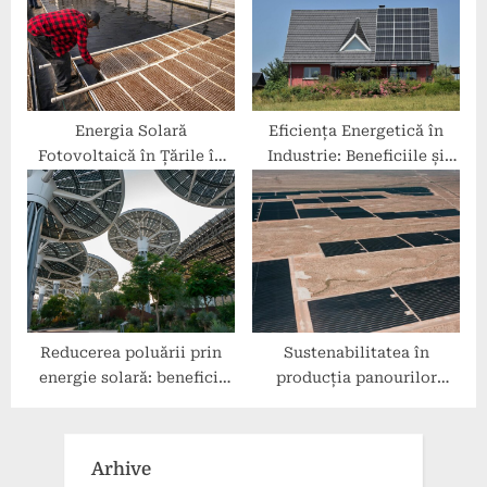
Energia Solară
Eficiența Energetică în
Fotovoltaică în Țările în
Industrie: Beneficiile și
Dezvoltare
Avantajele Panourilor
Fotovoltaice
Reducerea poluării prin
Sustenabilitatea în
energie solară: beneficii
producția panourilor
pentru sănătate
fotovoltaice moderne
Arhive