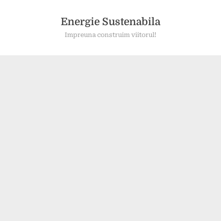
Skip
to
Energie Sustenabila
content
Impreuna construim viitorul!