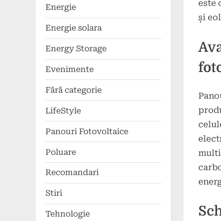
este 
Energie
și eo
Energie solara
Ava
Energy Storage
fot
Evenimente
Fără categorie
Panou
produ
LifeStyle
celul
Panouri Fotovoltaice
elect
Poluare
multi
carbo
Recomandari
energ
Stiri
Sch
Tehnologie