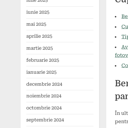
iulie 2025
on
mai
2024
iunie 2025
Be
mai 2025
Cu
aprilie 2025
Ti
Av
martie 2025
fotov
februarie 2025
Co
ianuarie 2025
Ben
decembrie 2024
pan
noiembrie 2024
octombrie 2024
În ul
septembrie 2024
pentr