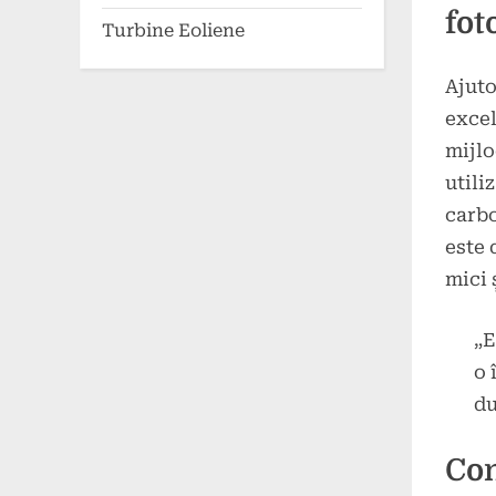
fot
Turbine Eoliene
Ajuto
excel
mijlo
utili
carbo
este 
mici 
„E
o 
du
Con