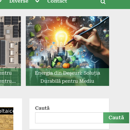
oggle
Toggle
Diverse
Contact
Toggle
ub-
sub-
menu
menu
search
form
entru
Energia din Deșeuri: Soluția
entru
Durabilă pentru Mediu
Caută
Caută