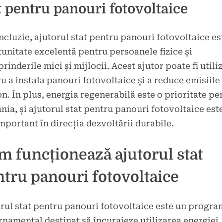
t pentru panouri fotovoltaice
ncluzie, ajutorul stat pentru panouri fotovoltaice es
unitate excelentă pentru persoanele fizice și
prinderile mici și mijlocii. Acest ajutor poate fi utili
u a instala panouri fotovoltaice și a reduce emisiile
n. În plus, energia regenerabilă este o prioritate pe
ia, și ajutorul stat pentru panouri fotovoltaice est
mportant în direcția dezvoltării durabile.
 funcționează ajutorul stat
tru panouri fotovoltaice
rul stat pentru panouri fotovoltaice este un progra
namental destinat să încurajeze utilizarea energiei