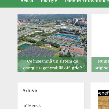
Acasă
Energie
Panouri Fotovoltaic
Ce înseamnă un sistem de
Numel
energie regenerabilă off-grid?
origine
Arhive
iulie 2026