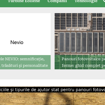
T
e
Turbine Eoliene
Companii
Tehnologie
s
e NEVIO: semnificație,
Panouri fotovoltaice p
, trăsături și personalitate
ferme: ghid complet p
agricultori