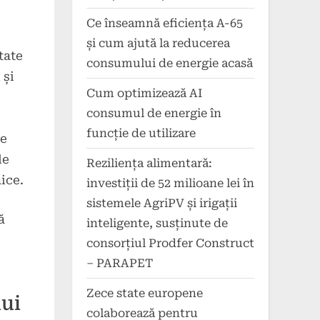
Ce înseamnă eficiența A-65
și cum ajută la reducerea
tate
consumului de energie acasă
 și
Cum optimizează AI
consumul de energie în
funcție de utilizare
ce
le
Reziliența alimentară:
ice.
investiții de 52 milioane lei în
sistemele AgriPV și irigații
ă
inteligente, susținute de
consorțiul Prodfer Construct
– PARAPET
Zece state europene
lui
colaborează pentru