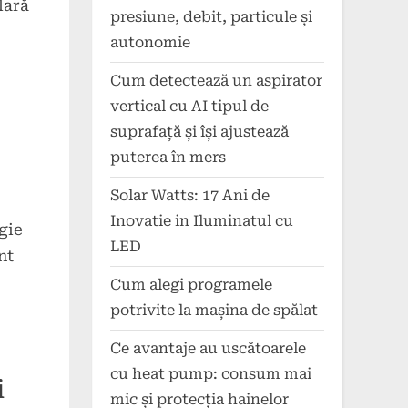
lară
presiune, debit, particule și
autonomie
Cum detectează un aspirator
vertical cu AI tipul de
suprafață și își ajustează
puterea în mers
Solar Watts: 17 Ani de
Inovatie in Iluminatul cu
gie
LED
nt
Cum alegi programele
potrivite la mașina de spălat
Ce avantaje au uscătoarele
cu heat pump: consum mai
i
mic și protecția hainelor