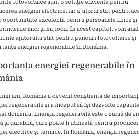
rile fotovoltaice sunt o soluție eficientă pentru
cerea energiei electrice, iar ajutorul stat pentru ac
o oportunitate excelentă pentru persoanele fizice și
prinderile mici și mijlocii. În acest capitol, vom anal
iciile ajutorului stat pentru panouri fotovoltaice și
tanța energiei regenerabile în România.
ortanța energiei regenerabile în
mânia
timii ani, România a devenit conștientă de importan
iei regenerabile și a început să își dezvolte capacită
est domeniu. Energia regenerabilă este o sursă de e
ă și durabilă, care poate fi utilizată pentru produce
iei electrice și termice. În România, energia regene