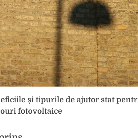
ficiile și tipurile de ajutor stat pent
ouri fotovoltaice
d
icat
prins