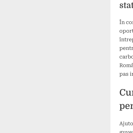
sta
În co
oport
între
pentr
carbo
Român
pas i
Cum
pen
Ajuto
guver