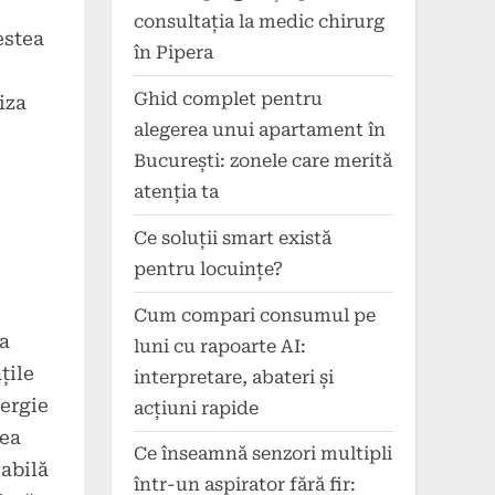
consultația la medic chirurg
estea
în Pipera
Ghid complet pentru
iza
alegerea unui apartament în
București: zonele care merită
atenția ta
Ce soluții smart există
pentru locuințe?
Cum compari consumul pe
ța
luni cu rapoarte AI:
țile
interpretare, abateri și
nergie
acțiuni rapide
rea
Ce înseamnă senzori multipli
rabilă
într-un aspirator fără fir: