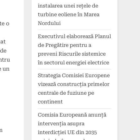
instalarea unei rețele de
turbine eoliene în Marea
Nordului
te o
Executivul elaborează Planul
zat
de Pregătire pentru a
 de
preveni Riscurile sistemice
ntru
în sectorul energiei electrice
e un
Strategia Comisiei Europene
vizează construcția primelor
centrale de fuziune pe
continent
Comisia Europeană anunță
intervenția asupra
m
interdicției UE din 2035