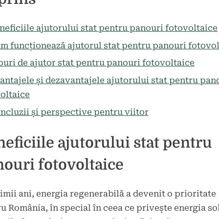
neficiile ajutorului stat pentru panouri fotovoltaice
m funcționează ajutorul stat pentru panouri fotovol
puri de ajutor stat pentru panouri fotovoltaice
antajele și dezavantajele ajutorului stat pentru pan
oltaice
ncluzii și perspective pentru viitor
eficiile ajutorului stat pentru
ouri fotovoltaice
timii ani, energia regenerabilă a devenit o prioritate
u România, în special în ceea ce privește energia so