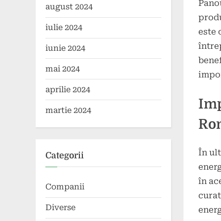
Panou
august 2024
produ
iulie 2024
este 
între
iunie 2024
benef
mai 2024
impor
aprilie 2024
Imp
martie 2024
Ro
În ul
Categorii
energ
în ac
Companii
curat
Diverse
energ