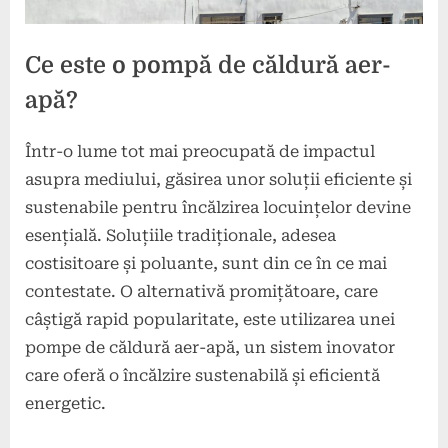
Ce este o pompă de căldură aer-
apă?
Într-o lume tot mai preocupată de impactul
Posted
By
29
press
asupra mediului, găsirea unor soluții eficiente și
on
mai
sustenabile pentru încălzirea locuințelor devine
2025
esențială. Soluțiile tradiționale, adesea
costisitoare și poluante, sunt din ce în ce mai
contestate. O alternativă promițătoare, care
câștigă rapid popularitate, este utilizarea unei
pompe de căldură aer-apă, un sistem inovator
care oferă o încălzire sustenabilă și eficientă
energetic.