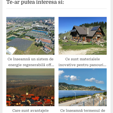
Te-ar putea interesa si:
o
t
u
P
s
o
P
s
o
t
s
:
t
:
Ce înseamnă un sistem de
Ce sunt materialele
energie regenerabilă off-
inovative pentru panourile
grid?
solare?
Care sunt avantajele
Ce înseamnă termenul de