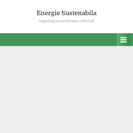
Skip
to
Energie Sustenabila
content
Impreuna construim viitorul!