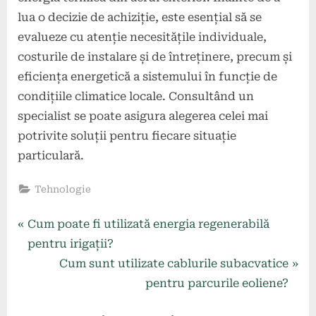
lua o decizie de achiziție, este esențial să se
evalueze cu atenție necesitățile individuale,
costurile de instalare și de întreținere, precum și
eficiența energetică a sistemului în funcție de
condițiile climatice locale. Consultând un
specialist se poate asigura alegerea celei mai
potrivite soluții pentru fiecare situație
particulară.
Tehnologie
Navigare
P
Cum poate fi utilizată energia regenerabilă
r
pentru irigații?
în
e
N
Cum sunt utilizate cablurile subacvatice
articole
v
e
pentru parcurile eoliene?
i
x