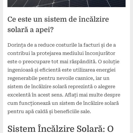
Ce este un sistem de încălzire
solară a apei?
Dorința de a reduce costurile la facturi și de a
Posted
By
3
press
contribui la protejarea mediului înconjurător
on
martie
este o preocupare tot mai răspândită. O soluție
2025
ingenioasă și eficientă este utilizarea energiei
regenerabile pentru nevoile casnice, iar un
sistem de încălzire solară reprezintă o alegere
excelentă în acest sens. Aflați mai multe despre
cum funcționează un sistem de încălzire solară
pentru apă caldă și beneficiile sale.
Sistem Încălzire Solară: O