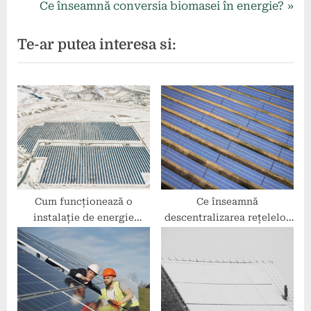
r
N
Ce înseamnă conversia biomasei în energie?
în
e
e
Te-ar putea interesa si:
articole
v
x
i
t
o
P
u
o
s
s
P
t
o
:
s
t
Cum funcționează o
Ce înseamnă
instalație de energie
descentralizarea rețelelor
:
hidrocinetică?
de energie?