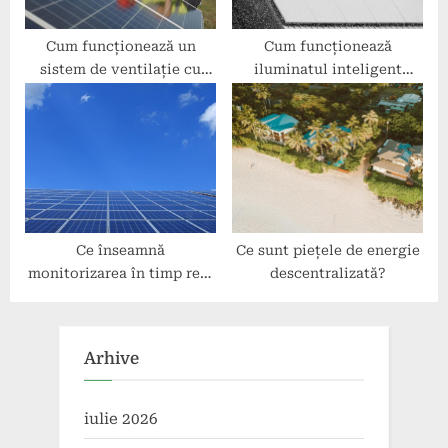
Cum funcționează un
Cum funcționează
sistem de ventilație cu
iluminatul inteligent
recuperare de căldură?
alimentat solar?
Ce înseamnă
Ce sunt piețele de energie
monitorizarea în timp real
descentralizată?
a sistemelor energetice
sustenabile?
Arhive
iulie 2026