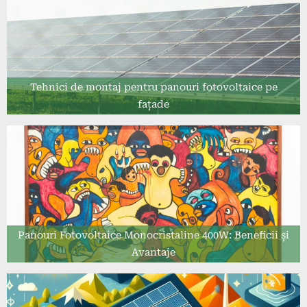
Tehnici de montaj pentru panouri fotovoltaice pe
fațade
Panouri Fotovoltaice Monocristaline 400W: Beneficii și
Avantaje