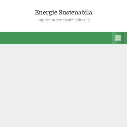
Skip
to
Energie Sustenabila
content
Impreuna construim viitorul!