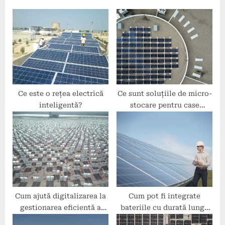
u
P
s
o
P
s
o
t
s
:
t
:
Ce este o rețea electrică
Ce sunt soluțiile de micro-
inteligentă?
stocare pentru case
inteligente?
Cum ajută digitalizarea la
Cum pot fi integrate
gestionarea eficientă a
bateriile cu durată lungă
energiei sustenabile?
de viață în sistemele