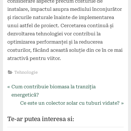
considerare aspecte precum costurile de
instalare, impactul asupra mediului înconjurător
și riscurile naturale înainte de implementarea
unui astfel de proiect. Cercetarea continuă și
dezvoltarea tehnologiei vor contribui la
optimizarea performanței și la reducerea
costurilor, făcând această soluție din ce în ce mai
atractivă pentru viitor.
Tehnologie
Navigare
P
Cum contribuie biomasa la tranziția
r
energetică?
în
e
N
Ce este un colector solar cu tuburi vidate?
articole
v
e
Te-ar putea interesa si:
i
x
o
t