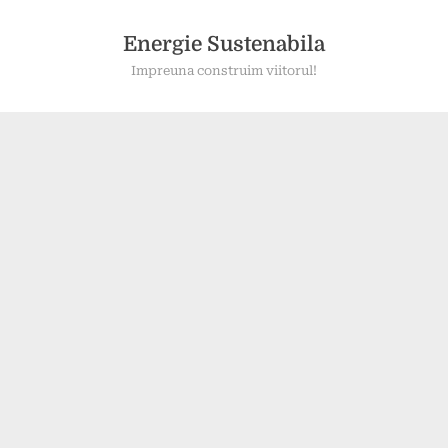
Skip
to
Energie Sustenabila
content
Impreuna construim viitorul!