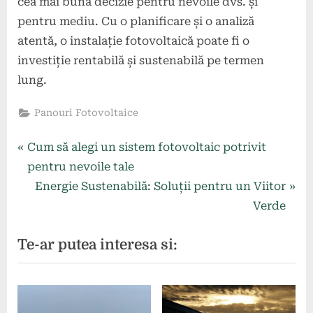
cea mai bună decizie pentru nevoile dvs. și
pentru mediu. Cu o planificare și o analiză
atentă, o instalație fotovoltaică poate fi o
investiție rentabilă și sustenabilă pe termen
lung.
Panouri Fotovoltaice
Navigare
P
Cum să alegi un sistem fotovoltaic potrivit
r
pentru nevoile tale
în
e
N
Energie Sustenabilă: Soluții pentru un Viitor
articole
v
e
Verde
i
x
Te-ar putea interesa si:
o
t
u
P
s
o
P
s