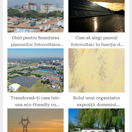
o
t
s
:
t
:
Ghid pentru finanțarea
Cum să alegi panoul
panourilor fotovoltaice
fotovoltaic în funcție de
într-un bloc de locuințe
tipul de locuință
Transformă-ți casa într-
Rolul unui organizator
una eco-friendly cu
expoziții domeniul
energie sustenabilă
energetic în crearea de
conexiuni