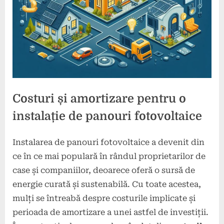
Costuri și amortizare pentru o
instalație de panouri fotovoltaice
Instalarea de panouri fotovoltaice a devenit din
Posted
By
8
comunicat
ce în ce mai populară în rândul proprietarilor de
on
martie
case și companiilor, deoarece oferă o sursă de
2024
energie curată și sustenabilă. Cu toate acestea,
mulți se întreabă despre costurile implicate și
perioada de amortizare a unei astfel de investiții.