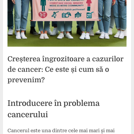
Creșterea îngrozitoare a cazurilor
de cancer: Ce este și cum să o
prevenim?
Posted
By
21
comunicat
Introducere în problema
on
aprilie
2024
cancerului
Cancerul este una dintre cele mai mari și mai