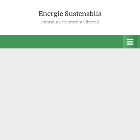
Skip
to
Energie Sustenabila
content
Impreuna construim viitorul!