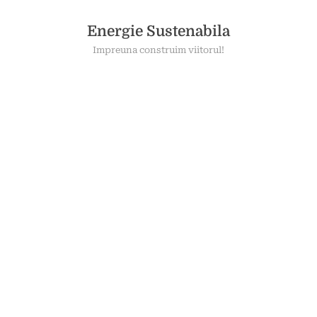
Skip
to
Energie Sustenabila
content
Impreuna construim viitorul!