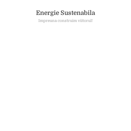
Skip
to
Energie Sustenabila
content
Impreuna construim viitorul!