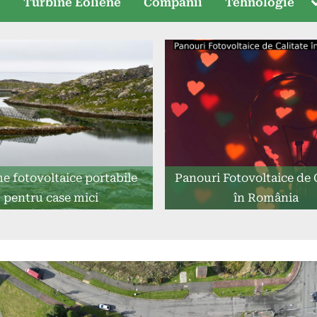
T
e
Turbine Eoliene
Companii
Tehnologie
s
e fotovoltaice portabile
Panouri Fotovoltaice de 
pentru case mici
în România