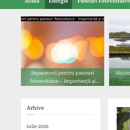
Acasă
Energie
Panouri Fotovoltaic
Separatorii pentru panouri
Sistem
fotovoltaice – Importanță și
beneficii.
Arhive
iulie 2026