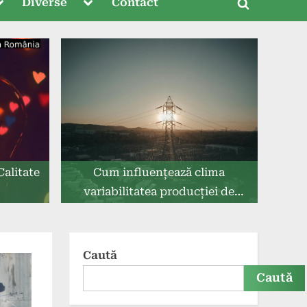
oggle
Toggle
Diverse
Contact
Toggle
ub-
sub-
menu
menu
search
form
Calitate
Cum influențează clima
variabilitatea producției de
energie regenerabilă?
Caută
Caută