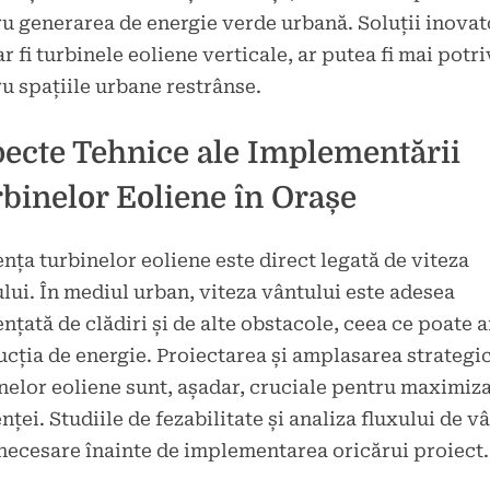
u generarea de energie verde urbană. Soluții inovat
r fi turbinele eoliene verticale, ar putea fi mai potri
u spațiile urbane restrânse.
ecte Tehnice ale Implementării
binelor Eoliene în Orașe
ența turbinelor eoliene este direct legată de viteza
lui. În mediul urban, viteza vântului este adesea
ențată de clădiri și de alte obstacole, ceea ce poate 
cția de energie. Proiectarea și amplasarea strategic
nelor eoliene sunt, așadar, cruciale pentru maximiz
enței. Studiile de fezabilitate și analiza fluxului de v
necesare înainte de implementarea oricărui proiect.