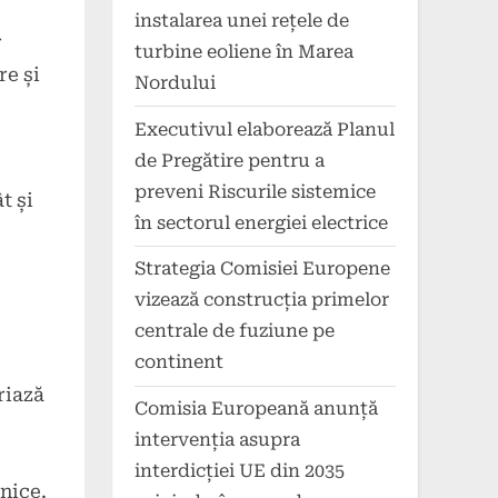
instalarea unei rețele de
r
turbine eoliene în Marea
re și
Nordului
Executivul elaborează Planul
de Pregătire pentru a
preveni Riscurile sistemice
t și
în sectorul energiei electrice
Strategia Comisiei Europene
vizează construcția primelor
centrale de fuziune pe
continent
riază
Comisia Europeană anunță
intervenția asupra
interdicției UE din 2035
nice.