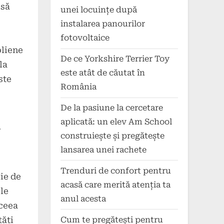
 să
unei locuințe după
instalarea panourilor
fotovoltaice
oliene
De ce Yorkshire Terrier Toy
la
este atât de căutat în
ste
România
De la pasiune la cercetare
u
aplicată: un elev Am School
construiește și pregătește
lansarea unei rachete
Trenduri de confort pentru
rie de
acasă care merită atenția ta
le
anul acesta
 ceea
Cum te pregătești pentru
tăți