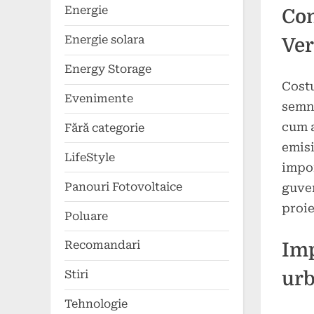
Energie
Con
Energie solara
Ver
Energy Storage
Costu
Evenimente
semni
cum a
Fără categorie
emisi
LifeStyle
impor
Panouri Fotovoltaice
guver
proie
Poluare
Recomandari
Imp
ur
Stiri
Tehnologie