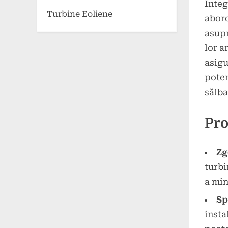
Integ
Turbine Eoliene
abord
asupr
lor a
asigu
poten
sălba
Pro
Zg
turbi
a min
Sp
insta