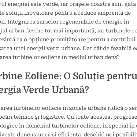
rul energiei este verde, iar orașele noastre sunt gata
d
e soluții inovatoare pentru a reduce amprenta de
ie
n. Integrarea surselor regenerabile de energie în
jul urban devine tot mai importantă, iar turbinele e
ezintă ca o opțiune promițătoare pentru a contribui 
zarea unei energii verzi urbane. Dar cât de fezabilă e
zarea turbinelor eoliene în mediul urban dens?
bine Eoliene: O Soluție pentr
ergia Verde Urbană?
zarea turbinelor eoliene în zonele urbane ridică o se
cări tehnice și logistice. Cu toate acestea, progrese
logice în domeniul turbinelor eoliene, în special în
ivește dimensiunea și eficiența, deschid noi posibili