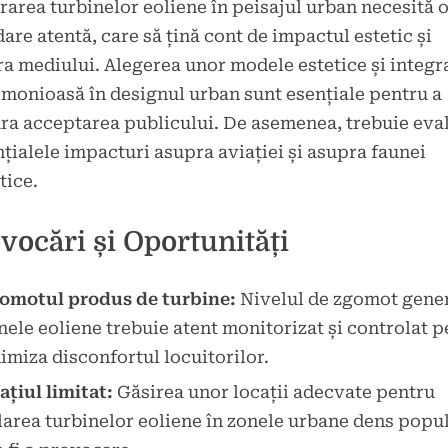
rarea turbinelor eoliene în peisajul urban necesită 
are atentă, care să țină cont de impactul estetic și
a mediului. Alegerea unor modele estetice și integr
rmonioasă în designul urban sunt esențiale pentru a
ra acceptarea publicului. De asemenea, trebuie eva
țialele impacturi asupra aviației și asupra faunei
tice.
vocări și Oportunități
omotul produs de turbine:
Nivelul de zgomot gener
nele eoliene trebuie atent monitorizat și controlat 
imiza disconfortul locuitorilor.
ațiul limitat:
Găsirea unor locații adecvate pentru
larea turbinelor eoliene în zonele urbane dens popu