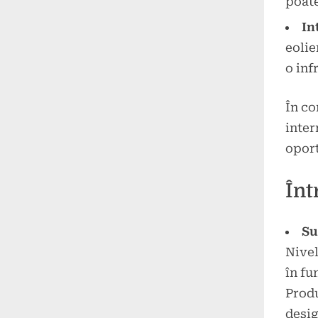
poate
In
eolie
o inf
În co
inter
oport
Înt
Su
Nivel
în fu
Produ
desig