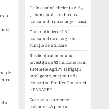
o
Ce înseamnă eficiența A-65
și cum ajută la reducerea
area
consumului de energie acasă
luate
Cum optimizează AI
consumul de energie în
funcție de utilizare
Reziliența alimentară:
investiții de 52 milioane lei în
sistemele AgriPV și irigații
at de
inteligente, susținute de
pentru
consorțiul Prodfer Construct
– PARAPET
Zece state europene
late
colaborează pentru