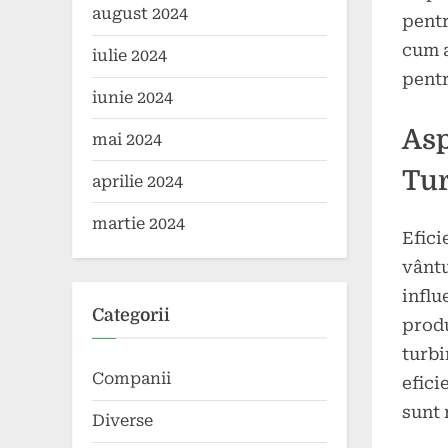
august 2024
pentr
cum a
iulie 2024
pentr
iunie 2024
Asp
mai 2024
Tur
aprilie 2024
martie 2024
Efici
vântu
influ
Categorii
produ
turbi
Companii
efici
sunt 
Diverse