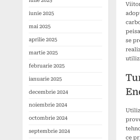
iulie 2025
Viito
Poste
By
21
press
adopt
iunie 2025
on
ianuar
carbo
2025
mai 2025
peisa
aprilie 2025
se pr
reali
martie 2025
utili
februarie 2025
Tur
ianuarie 2025
En
decembrie 2024
noiembrie 2024
Utili
octombrie 2024
provo
tehno
septembrie 2024
ce pr