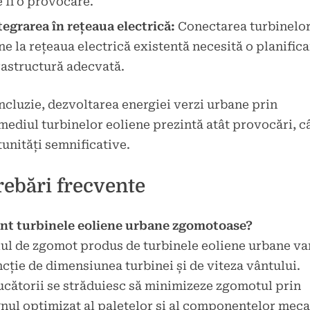
 fi o provocare.
tegrarea în rețeaua electrică:
Conectarea turbinelo
ne la rețeaua electrică existentă necesită o planifica
rastructură adecvată.
ncluzie, dezvoltarea energiei verzi urbane prin
mediul turbinelor eoliene prezintă atât provocări, câ
unități semnificative.
rebări frecvente
nt turbinele eoliene urbane zgomotoase?
ul de zgomot produs de turbinele eoliene urbane va
ncție de dimensiunea turbinei și de viteza vântului.
cătorii se străduiesc să minimizeze zgomotul prin
nul optimizat al paletelor și al componentelor meca