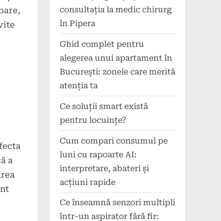
consultația la medic chirurg
oare,
în Pipera
vite
Ghid complet pentru
alegerea unui apartament în
București: zonele care merită
atenția ta
Ce soluții smart există
pentru locuințe?
Cum compari consumul pe
afecta
luni cu rapoarte AI:
ă a
interpretare, abateri și
area
acțiuni rapide
ânt
Ce înseamnă senzori multipli
într-un aspirator fără fir: