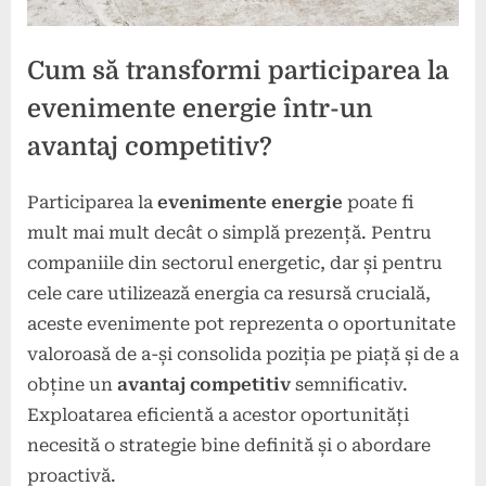
Cum să transformi participarea la
evenimente energie într-un
avantaj competitiv?
Participarea la
evenimente energie
poate fi
Posted
By
16
press
mult mai mult decât o simplă prezență. Pentru
on
decembrie
companiile din sectorul energetic, dar și pentru
2024
cele care utilizează energia ca resursă crucială,
aceste evenimente pot reprezenta o oportunitate
valoroasă de a-și consolida poziția pe piață și de a
obține un
avantaj competitiv
semnificativ.
Exploatarea eficientă a acestor oportunități
necesită o strategie bine definită și o abordare
proactivă.