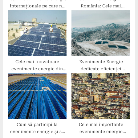
internaționale pe care nu
România: Cele mai
trebuie să le ratezi
așteptate conferințe și
expoziții
Cele mai inovatoare
Evenimente Energie
evenimente energie din
dedicate eficienței
Europa Centrală și de Est
energetice: Soluții pentru
reducerea consumului
Cum să participi la
Cele mai importante
evenimente energie și să
evenimente energie