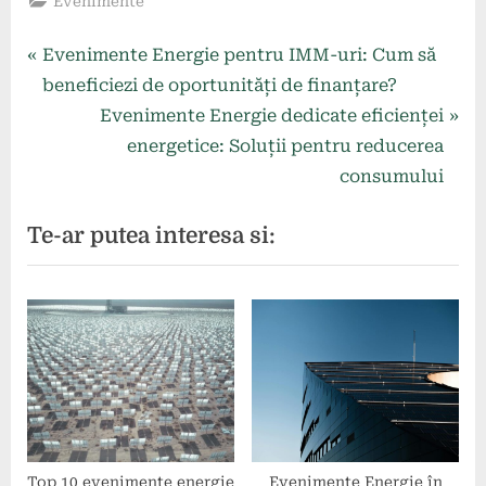
Evenimente
Navigare
P
Evenimente Energie pentru IMM-uri: Cum să
r
beneficiezi de oportunități de finanțare?
în
e
N
Evenimente Energie dedicate eficienței
articole
v
e
energetice: Soluții pentru reducerea
i
x
consumului
o
t
Te-ar putea interesa si:
u
P
s
o
P
s
o
t
s
:
t
:
Top 10 evenimente energie
Evenimente Energie în