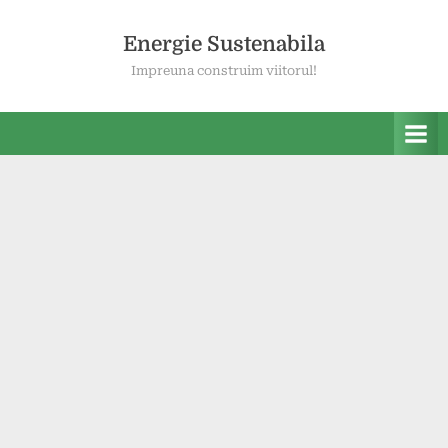
Skip
to
Energie Sustenabila
content
Impreuna construim viitorul!