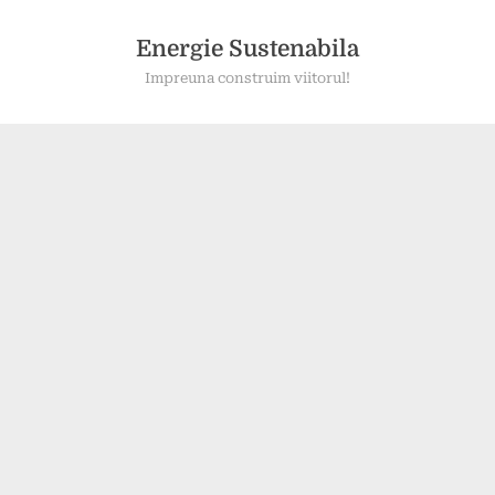
Skip
to
Energie Sustenabila
content
Impreuna construim viitorul!