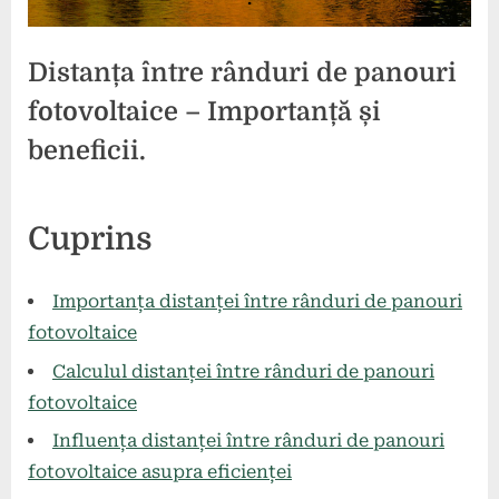
Distanța între rânduri de panouri
fotovoltaice – Importanță și
beneficii.
Posted
By
26
1
comunicat
Cuprins
on
la
mai
comentariu
Distanța
2024
între
Importanța distanței între rânduri de panouri
rânduri
fotovoltaice
de
Calculul distanței între rânduri de panouri
panouri
fotovoltaice
fotovoltaice
–
Influența distanței între rânduri de panouri
Importanță
fotovoltaice asupra eficienței
și