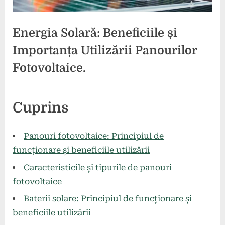
Energia Solară: Beneficiile și
Importanța Utilizării Panourilor
Fotovoltaice.
Posted
By
8
comunicat
Cuprins
on
mai
2024
Panouri fotovoltaice: Principiul de
funcționare și beneficiile utilizării
Caracteristicile și tipurile de panouri
fotovoltaice
Baterii solare: Principiul de funcționare și
beneficiile utilizării