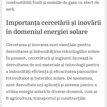
combustibilii fosili și emisiile de gaze cu efect de
seră.
Importanța cercetării și inovării
în domeniul energiei solare
Cercetarea și inovarea sunt esențiale pentru
dezvoltarea și îmbunătățirea tehnologiilor solare.
În prezent, cercetătorii și inginerii lucrează la
dezvoltarea de noi materiale și tehnologii pentru
a îmbunătăți eficiența și eficacitatea panourilor
fotovoltaice și bateriilor solare. De asemenea,
sunt dezvoltate noi aplicații și sisteme pentru a
utiliza energia solară în diverse domenii, cum ar
fi agricultura, transportul și construcțiile.