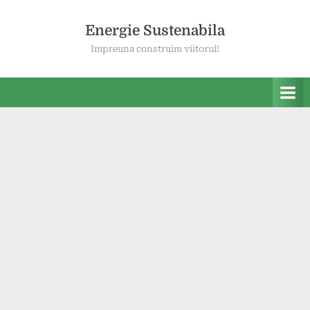
Skip
to
Energie Sustenabila
content
Impreuna construim viitorul!