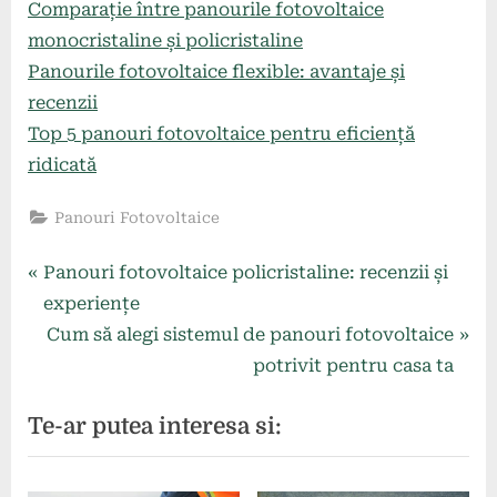
Comparație între panourile fotovoltaice
monocristaline și policristaline
Panourile fotovoltaice flexible: avantaje și
recenzii
Top 5 panouri fotovoltaice pentru eficiență
ridicată
Panouri Fotovoltaice
Navigare
P
Panouri fotovoltaice policristaline: recenzii și
r
experiențe
în
e
N
Cum să alegi sistemul de panouri fotovoltaice
articole
v
e
potrivit pentru casa ta
i
x
Te-ar putea interesa si:
o
t
u
P
s
o