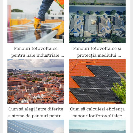
P
s
o
t
s
:
t
:
Panouri fotovoltaice
Panouri fotovoltaice și
pentru hale industriale:
protecția mediului:
soluții eficiente
beneficii și limitări
Cum să alegi între diferite
Cum să calculezi eficiența
sisteme de panouri pentru
panourilor fotovoltaice
casa ta
înainte de achiziție