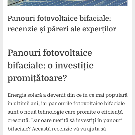
Panouri fotovoltaice bifaciale:
recenzie și păreri ale experților
Posted
By
4
press
Panouri fotovoltaice
on
noiembrie
2024
bifaciale: o investiție
promițătoare?
Energia solară a devenit din ce în ce mai populară
în ultimii ani, iar panourile fotovoltaice bifaciale
sunt o nouă tehnologie care promite o eficiență
crescută. Dar oare merită să investiți în panouri
bifaciale? Această recenzie vă va ajuta să