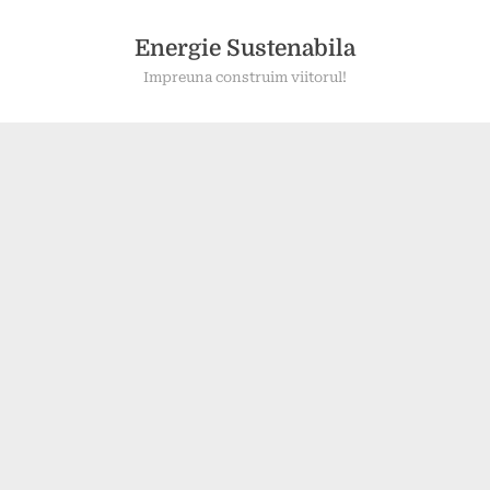
Skip
to
Energie Sustenabila
content
Impreuna construim viitorul!