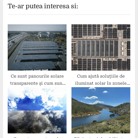
Te-ar putea interesa si:
o
t
u
P
s
o
P
s
o
t
s
:
t
:
Ce sunt panourile solare
Cum ajută soluțiile de
transparente și cum sunt
iluminat solar în zonele
utilizate?
rurale?