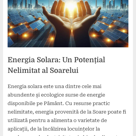
Energia Solara: Un Potențial
Nelimitat al Soarelui
Energia solara este una dintre cele mai
Posted
By
4
comunicat
abundente și ecologice surse de energie
on
martie
disponibile pe Pământ. Cu resurse practic
2024
nelimitate, energia provenită de la Soare poate fi
utilizată pentru a alimenta o varietate de
aplicații, de la încălzirea locuințelor la