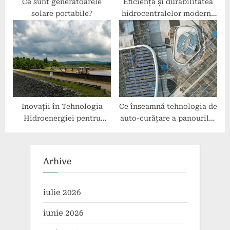
Ce sunt generatoarele
Eficiența și durabilitatea
solare portabile?
hidrocentralelor moderne
în producerea de energie
electrică
Inovații în Tehnologia
Ce înseamnă tehnologia de
Hidroenergiei pentru
auto-curățare a panourilor
Eficiență Energetică
solare?
Arhive
iulie 2026
iunie 2026