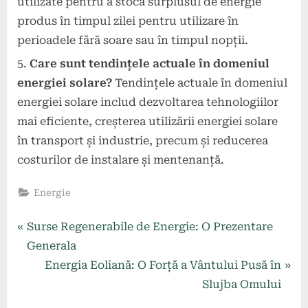
utilizate pentru a stoca surplusul de energie
produs în timpul zilei pentru utilizare în
perioadele fără soare sau în timpul nopții.
Care sunt tendințele actuale în domeniul
energiei solare?
Tendințele actuale în domeniul
energiei solare includ dezvoltarea tehnologiilor
mai eficiente, creșterea utilizării energiei solare
în transport și industrie, precum și reducerea
costurilor de instalare și mentenanță.
Energie
Navigare
P
Surse Regenerabile de Energie: O Prezentare
r
Generala
în
e
N
Energia Eoliană: O Forță a Vântului Pusă în
articole
v
e
Slujba Omului
i
x