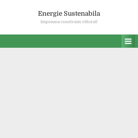
Skip
to
Energie Sustenabila
content
Impreuna construim viitorul!