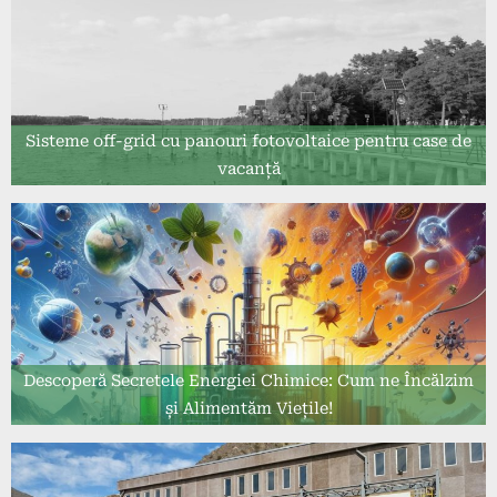
Sisteme off-grid cu panouri fotovoltaice pentru case de
vacanță
Descoperă Secretele Energiei Chimice: Cum ne Încălzim
și Alimentăm Viețile!