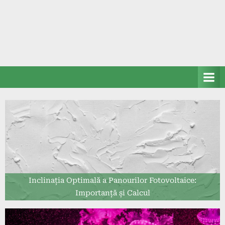
Inclinația Optimală a Panourilor Fotovoltaice:
Importanță și Calcul