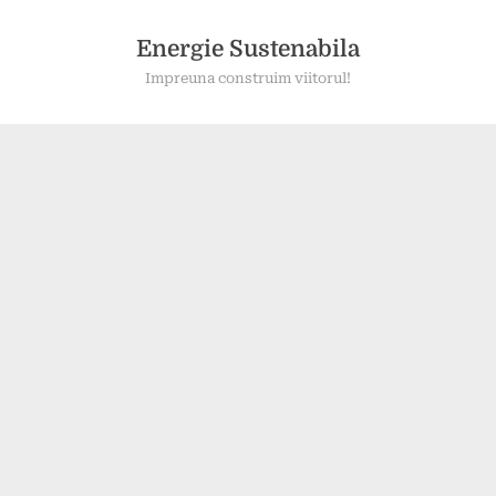
Skip
to
Energie Sustenabila
content
Impreuna construim viitorul!