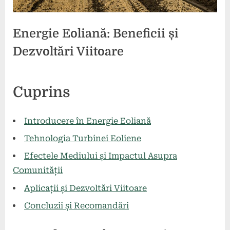
Energie Eoliană: Beneficii și
Dezvoltări Viitoare
Posted
By
5
comunicat
Cuprins
on
mai
2024
Introducere în Energie Eoliană
Tehnologia Turbinei Eoliene
Efectele Mediului și Impactul Asupra
Comunității
Aplicații și Dezvoltări Viitoare
Concluzii și Recomandări