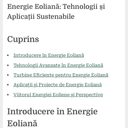
Energie Eoliană: Tehnologii și
Aplicații Sustenabile
Posted
By
5
2
comunicat
Cuprins
on
la
mai
comentarii
Energie
2024
Eoliană:
Introducere în Energie Eoliană
Tehnologii
Tehnologii Avansate în Energie Eoliană
și
Aplicații
Turbine Eficiente pentru Energie Eoliană
Sustenabile
Aplicații și Proiecte de Energie Eoliană
Viitorul Energiei Eoliene și Perspective
Introducere în Energie
Eoliană