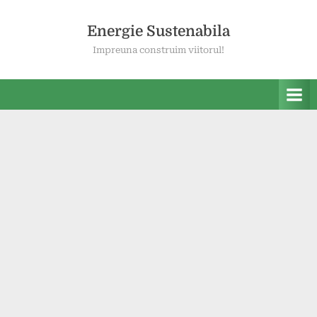
Skip
to
Energie Sustenabila
content
Impreuna construim viitorul!