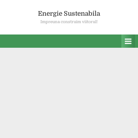
Skip
to
Energie Sustenabila
content
Impreuna construim viitorul!