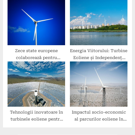
pentru Viitorul Energetic
Zece state europene
Energia Viitorului: Turbine
colaborează pentru
Eoliene și Independența
instalarea unei rețele de
Energetică
turbine eoliene în Marea
Nordului
Tehnologii inovatoare în
Impactul socio-economic
turbinele eoliene pentru
al parcurilor eoliene în
energie sustenabilă
comunități locale