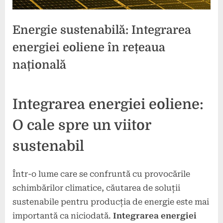
Energie sustenabilă: Integrarea
energiei eoliene în rețeaua
națională
Posted
By
11
press
Integrarea energiei eoliene:
on
noiembrie
2024
O cale spre un viitor
sustenabil
Într-o lume care se confruntă cu provocările
schimbărilor climatice, căutarea de soluții
sustenabile pentru producția de energie este mai
importantă ca niciodată.
Integrarea energiei