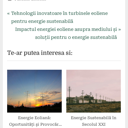
Navigare
P
Tehnologii inovatoare în turbinele eoliene
r
pentru energie sustenabilă
în
e
N
Impactul energiei eoliene asupra mediului și
articole
v
e
soluții pentru o energie sustenabilă
i
x
Te-ar putea interesa si:
o
t
u
P
s
o
P
s
o
t
s
:
t
:
Energie Eoliană:
Energie Sustenabilă în
Oportunități și Provocări
Secolul XXI